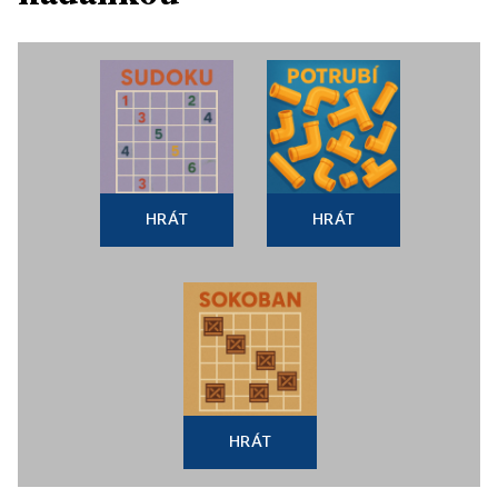
HRÁT
HRÁT
HRÁT