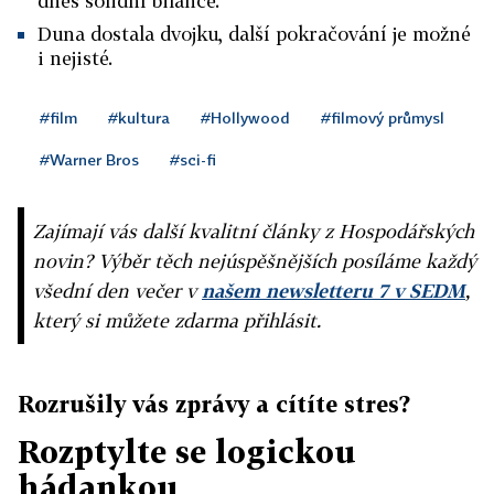
dnes solidní bilance.
Duna dostala dvojku, další pokračování je možné
i nejisté.
#film
#kultura
#Hollywood
#filmový průmysl
#Warner Bros
#sci-fi
Zajímají vás další kvalitní články z Hospodářských
novin? Výběr těch nejúspěšnějších posíláme každý
všední den večer v
našem newsletteru 7 v SEDM
,
který si můžete zdarma přihlásit.
Rozrušily vás zprávy a cítíte stres?
Rozptylte se logickou
hádankou