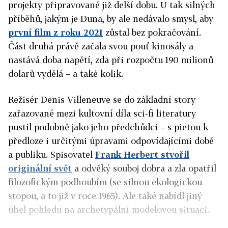
projekty připravované již delší dobu. U tak silných
příběhů, jakým je Duna, by ale nedávalo smysl, aby
první film z roku 2021
zůstal bez pokračování.
Část druhá právě začala svou pouť kinosály a
nastává doba napětí, zda při rozpočtu 190 milionů
dolarů vydělá – a také kolik.
Režisér Denis Villeneuve se do základní story
zařazované mezi kultovní díla sci-fi literatury
pustil podobně jako jeho předchůdci – s pietou k
předloze i určitými úpravami odpovídajícími době
a publiku. Spisovatel
Frank Herbert stvořil
originální svět
a odvěký souboj dobra a zla opatřil
filozofickým podhoubím (se silnou ekologickou
stopou, a to již v roce 1965). Ale také nabídl jiný
úhel pohledu na archetypální modelovou situaci.