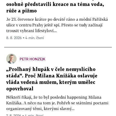
osobně představili kreace na téma voda,
růže a pižmo
Je 23. července krátce po deváté ráno a módní Pařížská
ulice v centru Prahy ještě spí. Přesto se tudy začínají
trousit vybraní lifestyloví...
8. 8. 2026 ▪ 4 min. čtení
PETR HONZEJK
„Prolhaný hlupák v čele nemyslícího
stáda“. Proč Milana Knížáka oslavuje
vláda vedená mužem, kterým umělec
opovrhoval
Někteří říkají, že to byl poslední happening Milana
Knížáka. A něco na tom je. Pohřeb se státními poctami
organizovaný těmi, kterými slavný...