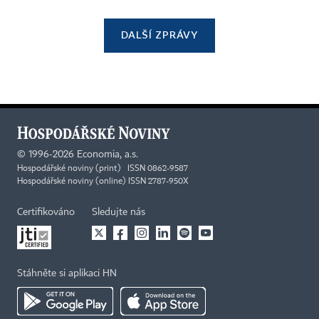
DALŠÍ ZPRÁVY
©
1996-2026
Economia, a.s.
Hospodářské noviny (print) ISSN 0862-9587
Hospodářské noviny (online) ISSN 2787-950X
Certifikováno
Sledujte nás
Stáhněte si aplikaci HN