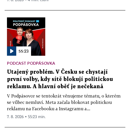
7. 8. 2026 ▪ 4 min. čtení
55:23
PODCAST PODPÁSOVKA
Utajený problém. V Česku se chystají
první volby, kdy sítě blokují politickou
reklamu. A hlavní oběť je nečekaná
V Podpásovce se tentokrát věnujeme tématu, o kterém
se vůbec nemluví. Meta začala blokovat politickou
reklamu na Facebooku a Instagramu a...
7. 8. 2026 ▪ 55:23 min.