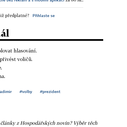
iž předplatné?
Přihlaste se
dál
lovat hlasování.
přivést voličů.
.
ma.
adimir
#volby
#prezident
ní články z Hospodářských novin? Výběr těch