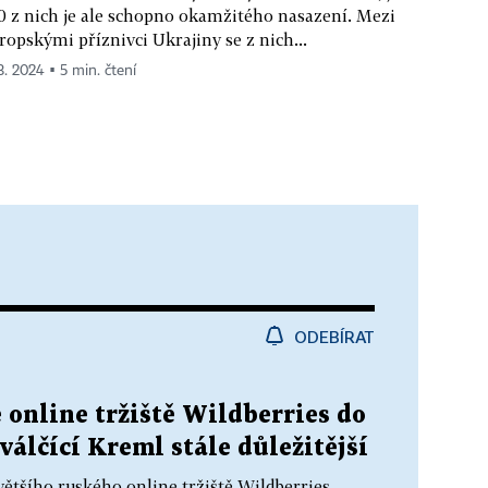
0 z nich je ale schopno okamžitého nasazení. Mezi
ropskými příznivci Ukrajiny se z nich...
 3. 2024 ▪ 5 min. čtení
ODEBÍRAT
 online tržiště Wildberries do
válčící Kreml stále důležitější
většího ruského online tržiště Wildberries