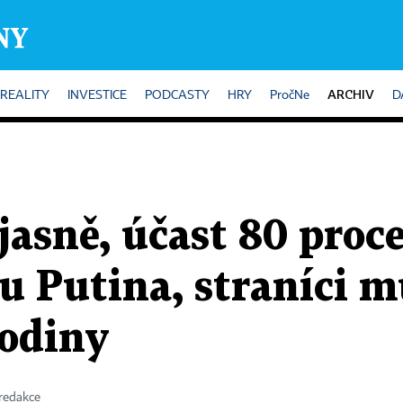
ARCHIV
REALITY
INVESTICE
PODCASTY
HRY
PročNe
D
jasně, účast 80 proc
bu Putina, straníci 
rodiny
 redakce