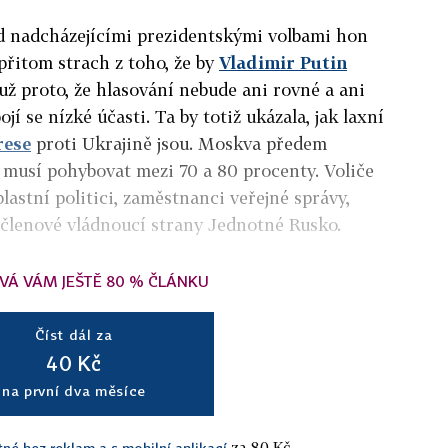
d nadcházejícími prezidentskými volbami hon
přitom strach z toho, že by
Vladimir Putin
 už proto, že hlasování nebude ani rovné a ani
ojí se nízké účasti. Ta by totiž ukázala, jak laxní
rese
proti Ukrajině jsou. Moskva předem
t musí pohybovat mezi 70 a 80 procenty. Voliče
lastní politici, zaměstnanci veřejné správy,
 členové vládnoucí strany Jednotné Rusko.
VÁ VÁM JEŠTĚ 80 % ČLÁNKU
Číst dál za
40 Kč
na první dva měsíce
za 80 Kč.
tné bez reklam a s mobilní aplikací