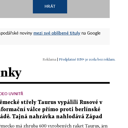
HRÁT
mezi své oblíbené tituly
ospodářské noviny
na Google
|
Předplatné HN+ je zcela bez reklam.
ánky
DEO UVNITŘ
ěmecké střely Taurus vypálili Rusové v
nformační válce přímo proti berlínské
ládě. Tajná nahrávka nahlodává Západ
mecko má zhruba 600 vyrobených raket Taurus, jen