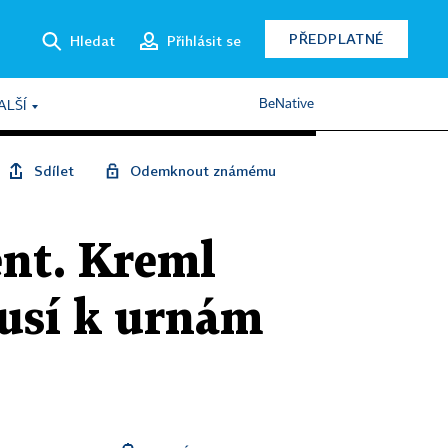
PŘEDPLATNÉ
Hledat
Přihlásit se
BeNative
ALŠÍ
Sdílet
Odemknout známému
ent. Kreml
musí k urnám