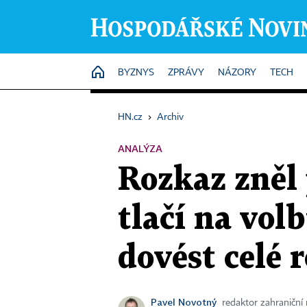
HOME
BYZNYS
ZPRÁVY
NÁZORY
TECH
HN.cz
›
Archiv
ANALÝZA
Rozkaz zněl 
tlačí na vol
dovést celé 
Pavel Novotný
redaktor zahraniční