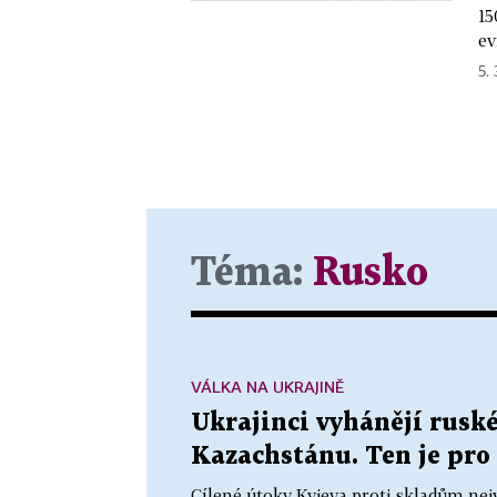
15
ev
5.
Téma:
Rusko
VÁLKA NA UKRAJINĚ
Ukrajinci vyhánějí ruské
Kazachstánu. Ten je pro 
Cílené útoky Kyjeva proti skladům nej