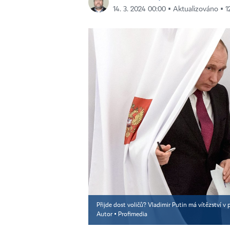
14. 3. 2024 00:00 ▪ Aktualizováno ▪ 1
Přijde dost voličů? Vladimir Putin má vítězství v p
Autor ▪
Profimedia