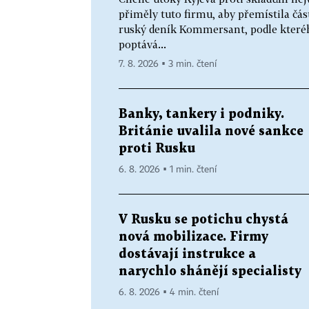
přiměly tuto firmu, aby přemístila čás
ruský deník Kommersant, podle které
poptává...
7. 8. 2026 ▪ 3 min. čtení
Banky, tankery i podniky.
Británie uvalila nové sankce
proti Rusku
6. 8. 2026 ▪ 1 min. čtení
V Rusku se potichu chystá
nová mobilizace. Firmy
dostávají instrukce a
narychlo shánějí specialisty
6. 8. 2026 ▪ 4 min. čtení