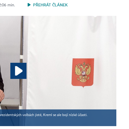
PŘEHRÁT ČLÁNEK
2:06 min.
rezidentských volbách jisté, Kreml se ale bojí nízké účasti.