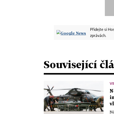
Přidejte si H
zprávách.
Související čl
VI
N
i
v
Ně