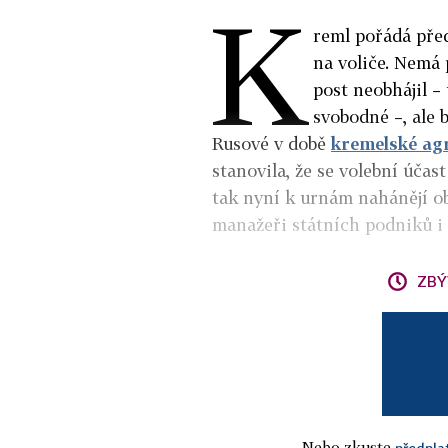
K
reml pořádá pře
na voliče. Nemá 
post neobhájil –
svobodné –, ale b
Rusové v době
kremelské ag
stanovila, že se volební účas
tak nyní k urnám nahánějí ob
manažeři státních podniků i
ZBÝ
Nebo zkuste
předpla