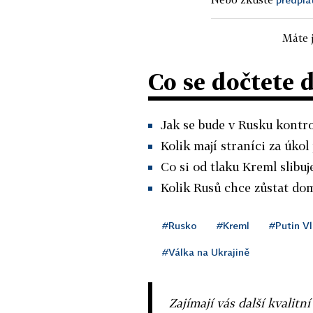
Máte j
Co se dočtete 
Jak se bude v Rusku kontro
Kolik mají straníci za úkol 
Co si od tlaku Kreml slibuje
Kolik Rusů chce zůstat do
#Rusko
#Kreml
#Putin Vl
#Válka na Ukrajině
Zajímají vás další kvalit