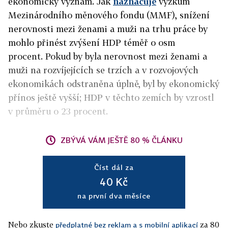
ekonomický význam. Jak
naznačuje
výzkum
Mezinárodního měnového fondu (MMF), snížení
nerovnosti mezi ženami a muži na trhu práce by
mohlo přinést zvýšení HDP téměř o osm
procent. Pokud by byla nerovnost mezi ženami a
muži na rozvíjejících se trzích a v rozvojových
ekonomikách odstraněna úplně, byl by ekonomický
přínos ještě vyšší; HDP v těchto zemích by vzrostl
v průměru o 23 procent.
ZBÝVÁ VÁM JEŠTĚ 80 % ČLÁNKU
Číst dál za
40 Kč
na první dva měsíce
Nebo zkuste
za 80
předplatné bez reklam a s mobilní aplikací