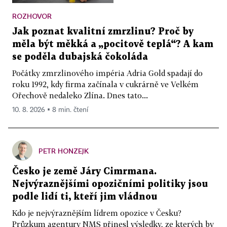
ROZHOVOR
Jak poznat kvalitní zmrzlinu? Proč by
měla být měkká a „pocitově teplá“? A kam
se poděla dubajská čokoláda
Počátky zmrzlinového impéria Adria Gold spadají do
roku 1992, kdy firma začínala v cukrárně ve Velkém
Ořechově nedaleko Zlína. Dnes tato...
10. 8. 2026 ▪ 8 min. čtení
PETR HONZEJK
Česko je země Járy Cimrmana.
Nejvýraznějšími opozičními politiky jsou
podle lidí ti, kteří jim vládnou
Kdo je nejvýraznějším lídrem opozice v Česku?
Průzkum agentury NMS přinesl výsledky, ze kterých by