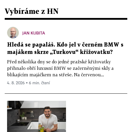
Vybíráme z HN
JAN KUBITA
Hledá se papaláš. Kdo jel v černém BMW s
majákem skrze „Turkovu“ křižovatku?
Před několika dny se do jedné pražské křižovatky
přihnalo obří luxusní BMW se začerněnými skly a
blikajícím majáčkem na střeše. Na červenou...
4. 8. 2026 ▪ 6 min. čtení