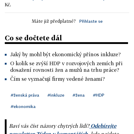
Kč.
Máte již předplatné?
Přihlaste se
Co se dočtete dál
Jaký by mohl být ekonomický přínos inkluze?
O kolik se zvýší HDP v rozvojových zemích při
dosažení rovnosti žen a mužů na trhu práce?
Čím se vyznačují firmy vedené ženami?
#ženská práva
#inkluze
#žena
#HDP
#ekonomika
Baví vás číst názory chytrých lidí?
Odebírejte
newsletter Týden v komentářích
, kde najdete