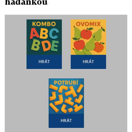
hádankou
HRÁT
HRÁT
HRÁT