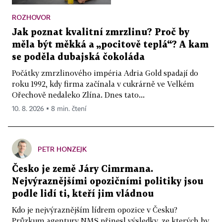
ROZHOVOR
Jak poznat kvalitní zmrzlinu? Proč by
měla být měkká a „pocitově teplá“? A kam
se poděla dubajská čokoláda
Počátky zmrzlinového impéria Adria Gold spadají do
roku 1992, kdy firma začínala v cukrárně ve Velkém
Ořechově nedaleko Zlína. Dnes tato...
10. 8. 2026 ▪ 8 min. čtení
PETR HONZEJK
Česko je země Járy Cimrmana.
Nejvýraznějšími opozičními politiky jsou
podle lidí ti, kteří jim vládnou
Kdo je nejvýraznějším lídrem opozice v Česku?
Průzkum agentury NMS přinesl výsledky, ze kterých by