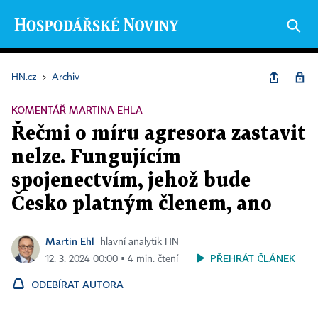
HN.cz
›
Archiv
KOMENTÁŘ MARTINA EHLA
Řečmi o míru agresora zastavit
nelze. Fungujícím
spojenectvím, jehož bude
Česko platným členem, ano
Martin Ehl
hlavní analytik HN
PŘEHRÁT ČLÁNEK
12. 3. 2024 00:00 ▪ 4 min. čtení
ODEBÍRAT AUTORA