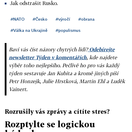
Jak odstrašit Rusko.
#NATO
#Česko
#výročí
#obrana
#Válka na Ukrajině
#populismus
Baví vás číst názory chytrých lidí?
Odebírejte
newsletter Týden v komentářích
, kde najdete
výběr toho nejlepšího. Pečlivě ho pro vás každý
týden sestavuje Jan Kubita a kromě jiných píší
Petr Honzejk, Julie Hrstková, Martin Ehl a Luděk
Vainert.
Rozrušily vás zprávy a cítíte stres?
Rozptylte se logickou