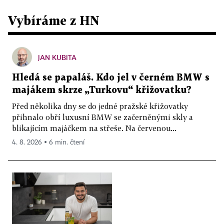
Vybíráme z HN
JAN KUBITA
Hledá se papaláš. Kdo jel v černém BMW s
majákem skrze „Turkovu“ křižovatku?
Před několika dny se do jedné pražské křižovatky
přihnalo obří luxusní BMW se začerněnými skly a
blikajícím majáčkem na střeše. Na červenou...
4. 8. 2026 ▪ 6 min. čtení