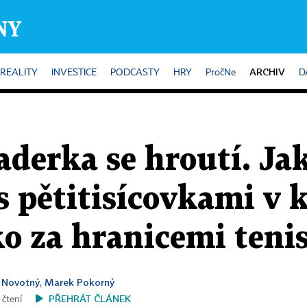
ARCHIV
REALITY
INVESTICE
PODCASTY
HRY
PročNe
D
derka se hroutí. Jak
 pětitisícovkami v 
o za hranicemi teni
. Novotný
Marek Pokorný
,
PŘEHRÁT ČLÁNEK
 čtení