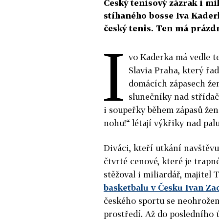
Český tenisový zázrak i mi
stíhaného bosse Iva Kader
český tenis. Ten má prázd
I
vo Kaderka má vedle te
Slavia Praha, který řad
domácích zápasech žen
slunečníky nad střída
i soupeřky během zápasů žensk
nohu!“ létají výkřiky nad pa
Diváci, kteří utkání navštěvu
čtvrté cenové, které je trapn
stěžoval i miliardář, majitel
basketbalu v Česku Ivan Za
českého sportu se neohroženě
prostředí. Až do posledního 