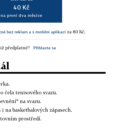
40 Kč
na první dva měsíce
za 80 Kč.
tné bez reklam a s mobilní aplikací
iž předplatné?
Přihlaste se
dál
rka.
do čela tenisového svazu.
pevnění“ na svazu.
 i na basketbalových zápasech.
rtovním prostředí.