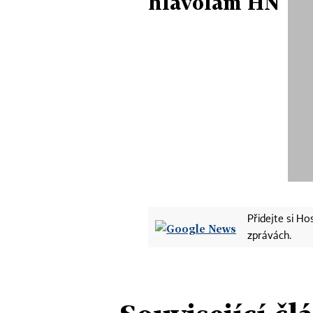
hlavolam HN
Přidejte si H
zprávách.