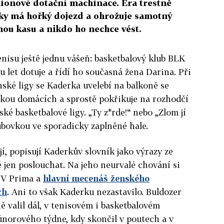
lionové dotační machinace. Éra trestně
ky má hořký dojezd a ohrožuje samotný
nou kasu a nikdo ho nechce vést.
nisu ještě jednu vášeň: basketbalový klub BLK
u let dotuje a řídí ho současná žena Darina. Při
ské ligy se Kaderka uvelebí na balkoně se
čkou domácích a sprostě pokřikuje na rozhodčí
é basketbalové ligy. „Ty z*rde!“ nebo „Zlom jí
lubovkou ve sporadicky zaplněné hale.
jí, popisují Kaderkův slovník jako výrazy ze
é jen poslouchat. Na jeho neurvalé chování si
 TV Prima a
hlavní mecenáš ženského
ch
. Ani to však Kaderku nezastavilo. Buldozer
 valil dál, v tenisovém i basketbalovém
únorového týdne, kdy skončil v poutech a v