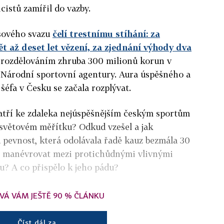
istů zamířil do vazby.
isového svazu
čelí trestnímu stíhání: za
 až deset let vězení, za zjednání výhody dva
 s rozdělováním zhruba 300 milionů korun v
 Národní sportovní agentury. Aura úspěšného a
šéfa v Česku se začala rozplývat.
patří ke zdaleka nejúspěšnějším českým sportům
 světovém měřítku? Odkud vzešel a jak
 pevnost, která odolávala řadě kauz bezmála 30
uho manévrovat mezi protichůdnými vlivnými
? A co přispělo k jeho pádu?
VÁ VÁM JEŠTĚ 90 % ČLÁNKU
Číst dál za