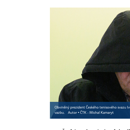
Obviněný prezident Českého tenisového svazu Iv
vazbu.
Autor ▪
ČTK - Michal Kamaryt