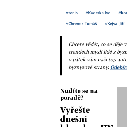
#tenis
#Kaderka Ivo
#ko
#Chrenek Tomáš
#Kejval Jiří
Chcete vědět, co se děje 
trendech myslí lidé z byzn
v pátek vám naši top auto
byznysové strany.
Odebíre
Nudíte se na
poradě?
Vyřešte
dnešní