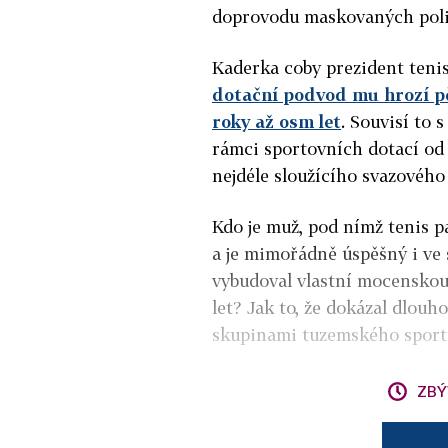
doprovodu maskovaných polic
Kaderka coby prezident ten
dotační podvod mu hrozí pět
roky až osm let
. Souvisí to
rámci sportovních dotací od
nejdéle sloužícího svazového 
Kdo je muž, pod nímž tenis 
a je mimořádně úspěšný i ve
vybudoval vlastní mocenskou
let? Jak to, že dokázal dlo
skupinami tuzemského sportu
ZBÝ