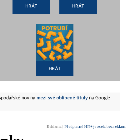
HRÁT
HRÁT
HRÁT
mezi své oblíbené tituly
ospodářské noviny
na Google
|
Předplatné HN+ je zcela bez reklam.