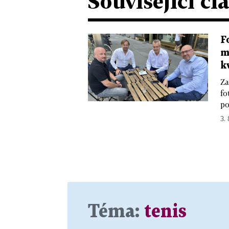
Související čl
F
m
k
Za
fo
po
3.
Téma:
tenis