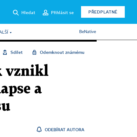
PŘEDPLATNÉ
Hledat
Přihlásit se
BeNative
ALŠÍ
Sdílet
Odemknout známému
 vznikl
kapse a
su
ODEBÍRAT AUTORA