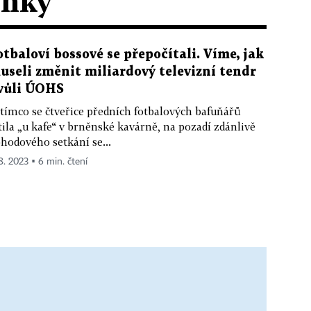
ánky
otbaloví bossové se přepočítali. Víme, jak
useli změnit miliardový televizní tendr
vůli ÚOHS
tímco se čtveřice předních fotbalových bafuňářů
tila „u kafe“ v brněnské kavárně, na pozadí zdánlivě
hodového setkání se...
 8. 2023 ▪ 6 min. čtení