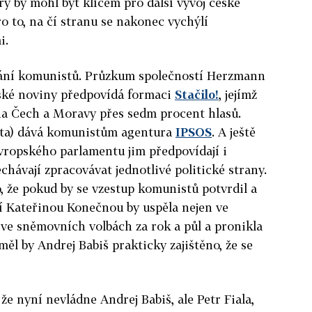
erý by mohl být klíčem pro další vývoj české
ro to, na čí stranu se nakonec vychýlí
i.
tání komunistů. Průzkum společností Herzmann
ské noviny předpovídá formaci
Stačilo!
, jejímž
na Čech a Moravy přes sedm procent hlasů.
nta) dává komunistům agentura
IPSOS
. A ještě
vropského parlamentu jim předpovídají i
chávají zpracovávat jednotlivé politické strany.
o, že pokud by se vzestup komunistů potvrdil a
í Kateřinou Konečnou by uspěla nejen ve
i ve sněmovních volbách za rok a půl a pronikla
ěl by Andrej Babiš prakticky zajištěno, že se
e nyní nevládne Andrej Babiš, ale Petr Fiala,