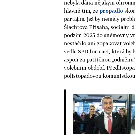
nebyla dána nějakým ohromn
hlavně tím, že
propadlo
skor
partajím, jež by neměly pro
Šlachtova Přísaha, sociální 
podzim 2025 do sněmovny vrát
nestačilo ani zopakovat vole
vedle SPD formací, která by 
aspoň za patřičnou „odměnu
volebním období. Předlistopa
polistopadovou komunistkou 