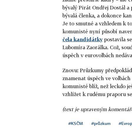
bývalý Pirát Ondřej Dostál a
bývalá členka, a dokonce ka
Je to smutné a vzhledem k tom
komunisté nyní působí nave
čela kandidátky
postavila s
Lubomíra Zaorálka. Což, so
úspěch v eurovolbách nedávají
Znovu: Průzkumy předpoklád
znamenat úspěch ve volbách 
komunisté blíž, než leckdo j
vzhlížet k rudému praporu se
(text je upraveným komentá
#KSČM
#průzkum
#Evrop