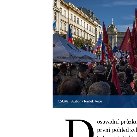
KSČM
Autor ▪
Radek Vebr
D
osavadní průzk
první pohled zvl