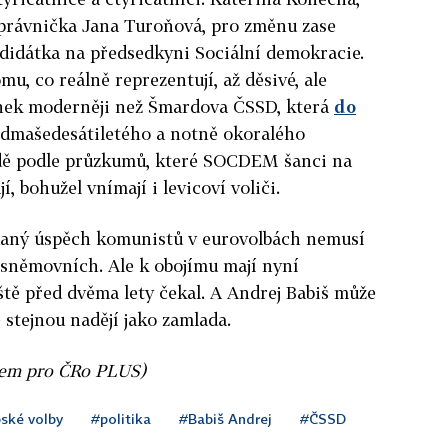
 právnička Jana Turoňová, pro změnu zase
ndidátka na předsedkyni Sociální demokracie.
u, co reálně reprezentují, až děsivé, ale
nek moderněji než Šmardova ČSSD, která
do
edmašedesátiletého a notně okoralého
udě podle průzkumů, které SOCDEM šanci na
, bohužel vnímají i levicoví voliči.
aný úspěch komunistů v eurovolbách nemusí
sněmovních. Ale k obojímu mají nyní
eště před dvěma lety čekal. A Andrej Babiš může
 stejnou nadějí jako zamlada.
řem pro ČRo PLUS)
ské volby
#politika
#Babiš Andrej
#ČSSD