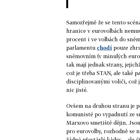
Samozřejmě že se tento scén
hranice v eurovolbách nemus
procent i ve volbách do sně
parlamentu
chodí
pouze zhru
sněmovním (v minulých eurov
tak mají jednak strany, jejic
což je třeba STAN, ale také p
disciplinovanými voliči, což
nic jisté.
Ovšem na druhou stranu je pot
komunisté po vypadnutí ze s
Marxovo smetiště dějin. Jsou
pro eurovolby, rozhodně se n
žádné přestárlé kádry – ale č