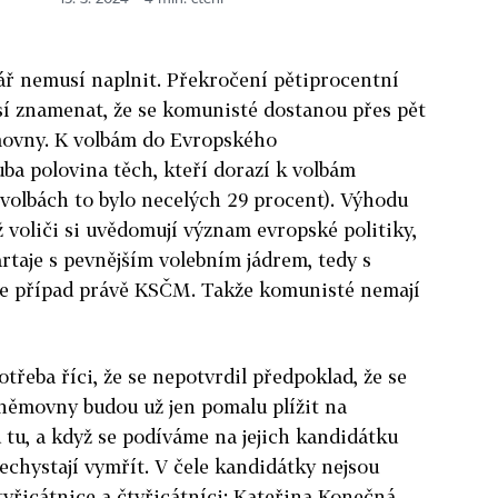
ář nemusí naplnit. Překročení pětiprocentní
í znamenat, že se komunisté dostanou přes pět
movny. K volbám do Evropského
ba polovina těch, kteří dorazí k volbám
olbách to bylo necelých 29 procent). Výhodu
hž voliči si uvědomují význam evropské politiky,
artaje s pevnějším volebním jádrem, tedy s
 je případ právě KSČM. Takže komunisté nemají
řeba říci, že se nepotvrdil předpoklad, že se
němovny budou už jen pomalu plížit na
 tu, a když se podíváme na jejich kandidátku
echystají vymřít. V čele kandidátky nejsou
tyřicátnice a čtyřicátníci: Kateřina Konečná,