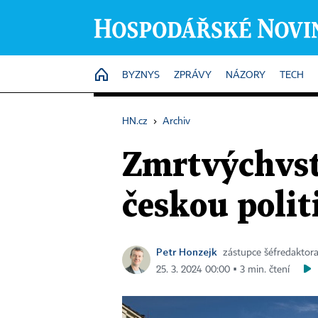
HOME
BYZNYS
ZPRÁVY
NÁZORY
TECH
HN.cz
›
Archiv
Zmrtvýchvs
českou polit
Petr Honzejk
zástupce šéfredaktor
25. 3. 2024 00:00 ▪ 3 min. čtení