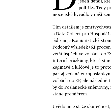
jeden detail, kt
politiky. Tedy p
mocenské kyvadlo v naší zem
Tím detailem je zmrtvýchvs
a Data Collect pro Hospodář
jádrem je Komunistická stra
Podobný výsledek (6,1 proce
větší úspěch ve volbách do E
interní průzkumy, které si ne
Zajímavé a klíčové je to prot
partaj vedená europoslankyn
volbách do EP, ale následně 
by do Poslanecké sněmovny, m
stane premiérem.
Uvědomme si, že skutečnost, ž