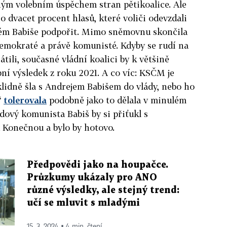
ým volebním úspěchem stran pětikoalice. Ale
o dvacet procent hlasů, které voliči odevzdali
blém Babiše podpořit. Mimo sněmovnu skončila
demokraté a právě komunisté. Kdyby se rudí na
ili, současné vládní koalici by k většině
bní výsledek z roku 2021. A co víc: KSČM je
klidně šla s Andrejem Babišem do vlády, nebo ho
“
tolerovala
podobně jako to dělala v minulém
dový komunista Babiš by si přiťukl s
Konečnou a bylo by hotovo.
Předpovědi jako na houpačce.
Průzkumy ukázaly pro ANO
různé výsledky, ale stejný trend:
učí se mluvit s mladými
15. 3. 2024 ▪ 4 min. čtení