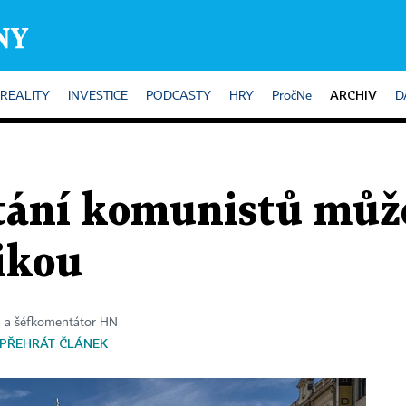
ARCHIV
REALITY
INVESTICE
PODCASTY
HRY
PročNe
D
tání komunistů můž
ikou
a a šéfkomentátor HN
PŘEHRÁT ČLÁNEK