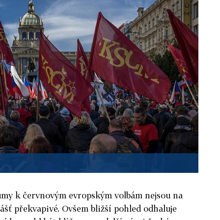
umy k červnovým evropským volbám nejsou na
ášť překvapivé. Ovšem bližší pohled odhaluje