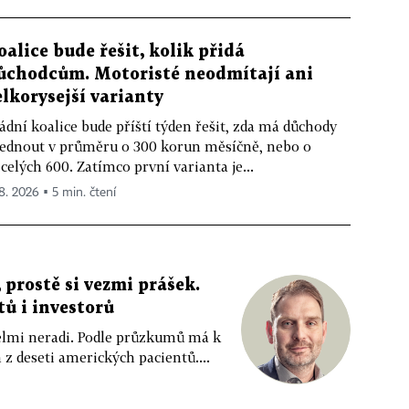
oalice bude řešit, kolik přidá
ůchodcům. Motoristé neodmítají ani
elkorysejší varianty
ádní koalice bude příští týden řešit, zda má důchody
ednout v průměru o 300 korun měsíčně, nebo o
celých 600. Zatímco první varianta je...
 8. 2026 ▪ 5 min. čtení
 prostě si vezmi prášek.
tů i investorů
 velmi neradi. Podle průzkumů má k
z deseti amerických pacientů....