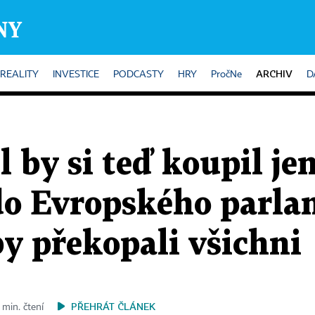
ARCHIV
REALITY
INVESTICE
PODCASTY
HRY
PročNe
D
 by si teď koupil jen
 do Evropského parla
y překopali všichni
PŘEHRÁT ČLÁNEK
 min. čtení