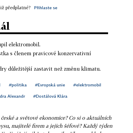
iž předplatné?
Přihlaste se
dál
upil elektromobil.
tka s členem pravicové konzervativní
ry důležitější zastavit než změnu klimatu.
l
#politika
#Evropská unie
#elektromobil
dra Alexandr
#Dostálová Klára
v české a světové ekonomice? Co si o aktuálních
ysu, majitelé firem a jejich šéfové? Každý týden