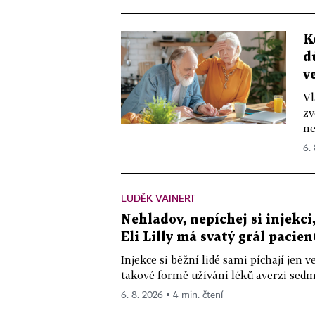
K
d
v
Vl
zv
ne
6.
LUDĚK VAINERT
Nehladov, nepíchej si injekci,
Eli Lilly má svatý grál pacien
Injekce si běžní lidé sami píchají jen
takové formě užívání léků averzi sedm 
6. 8. 2026 ▪ 4 min. čtení