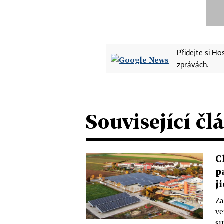
Přidejte si H
zprávách.
Související čl
C
p
j
Za
ve
su