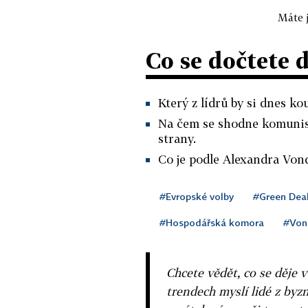
Máte j
Co se dočtete 
Který z lídrů by si dnes ko
Na čem se shodne komunis
strany.
Co je podle Alexandra Vond
#Evropské volby
#Green Dea
#Hospodářská komora
#Von
Chcete vědět, co se děje 
trendech myslí lidé z byzn