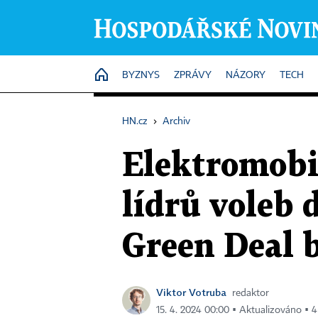
HOME
BYZNYS
ZPRÁVY
NÁZORY
TECH
HN.cz
›
Archiv
Elektromobil
lídrů voleb
Green Deal b
Viktor Votruba
redaktor
15. 4. 2024 00:00 ▪ Aktualizováno ▪ 4