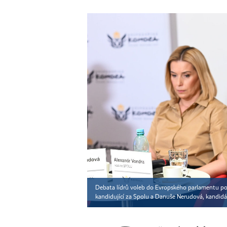
Debata lídrů voleb do Evropského parlamentu p
kandidující za Spolu a Danuše Nerudová, kandidá