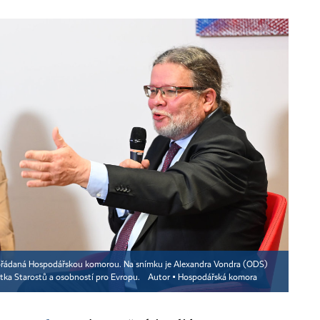
ořádaná Hospodářskou komorou. Na snímku je Alexandra Vondra (ODS)
tka Starostů a osobností pro Evropu.
Autor ▪
Hospodářská komora