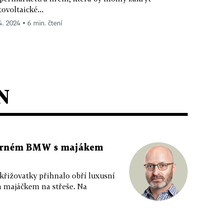
tovoltaické...
 4. 2024 ▪ 6 min. čtení
N
 černém BMW s majákem
 křižovatky přihnalo obří luxusní
m majáčkem na střeše. Na