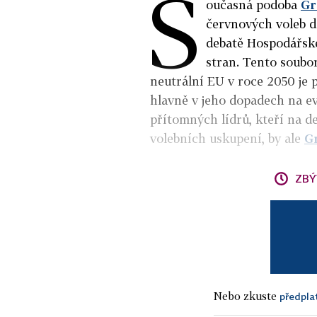
S
oučasná podoba
Gr
červnových voleb d
debatě Hospodářské
stran. Tento soubo
neutrální EU v roce 2050 je 
hlavně v jeho dopadech na e
přítomných lídrů, kteří na d
volebních uskupení, by ale
G
ZBÝ
Nebo zkuste
předpla