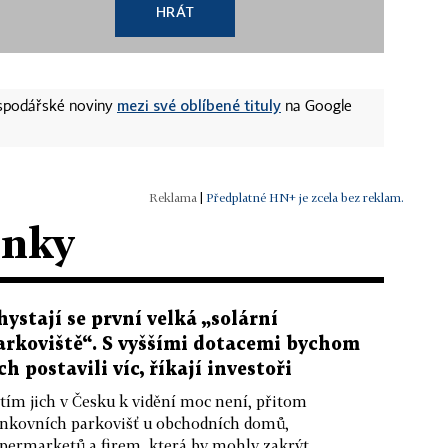
HRÁT
mezi své oblíbené tituly
ospodářské noviny
na Google
|
Předplatné HN+ je zcela bez reklam.
ánky
hystají se první velká „solární
arkoviště“. S vyššími dotacemi bychom
ich postavili víc, říkají investoři
tím jich v Česku k vidění moc není, přitom
nkovních parkovišť u obchodních domů,
permarketů a firem, která by mohly zakrýt