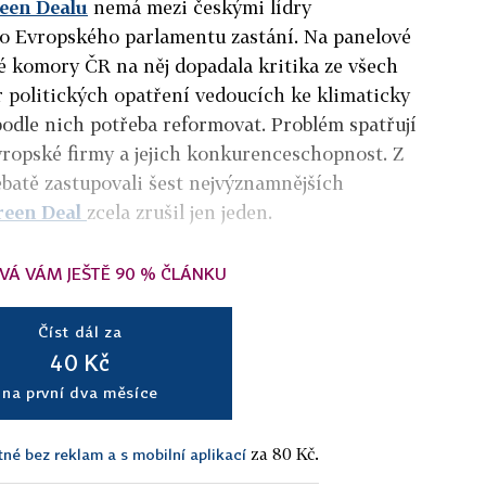
een Dealu
nemá mezi českými lídry
o Evropského parlamentu zastání. Na panelové
 komory ČR na něj dopadala kritika ze všech
r politických opatření vedoucích ke klimaticky
podle nich potřeba reformovat. Problém spatřují
vropské firmy a jejich konkurenceschopnost. Z
ebatě zastupovali šest nejvýznamnějších
reen Deal
zcela zrušil jen jeden.
VÁ VÁM JEŠTĚ 90 % ČLÁNKU
Číst dál za
40 Kč
na první dva měsíce
za 80 Kč.
tné bez reklam a s mobilní aplikací