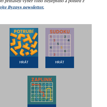
ři přinášejí výběr toho nejlepšího a pohled z
jte Byznys newsletter.
HRÁT
HRÁT