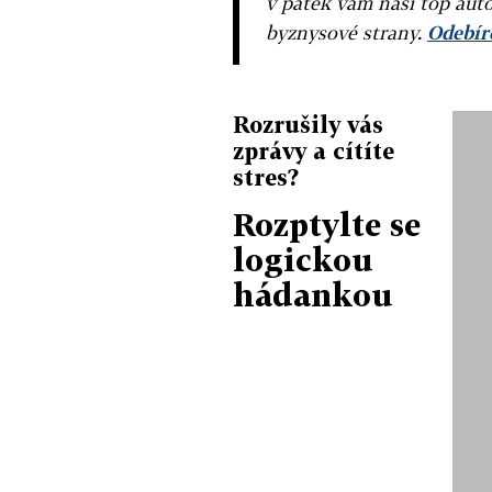
v pátek vám naši top auto
byznysové strany.
Odebíre
Rozrušily vás
zprávy a cítíte
stres?
Rozptylte se
logickou
hádankou