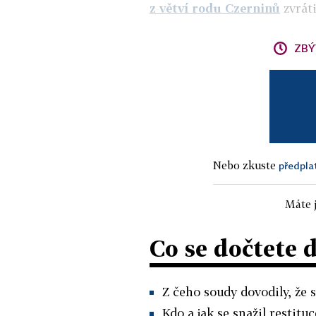
z větví rodu Czerninů
zvráti
ZBÝ
Nebo zkuste
předpla
Máte j
Co se dočtete 
Z čeho soudy dovodily, že 
Kdo a jak se snažil restitu