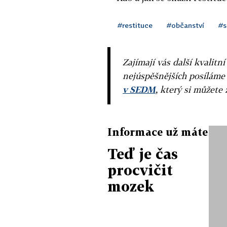
#restituce
#občanství
#s
Zajímají vás další kvalit
nejúspěšnějších posíláme
v SEDM
, který si můžete 
Informace už máte
Teď je čas
procvičit
mozek