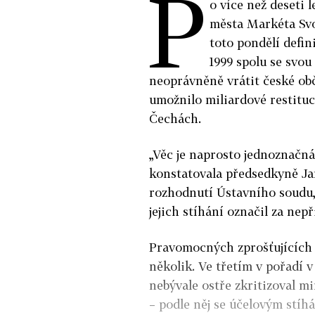
P
o více než deseti 
města Markéta Svo
toto pondělí defin
1999 spolu se svo
neoprávněně vrátit české ob
umožnilo miliardové restituc
Čechách.
„Věc je naprosto jednoznačná
konstatovala předsedkyně Ja
rozhodnutí Ústavního soudu, 
jejich stíhání označil za nep
Pravomocných zprošťujících r
několik. Ve třetím v pořadí 
nebývale ostře zkritizoval min
– podle něj se účelovým stí