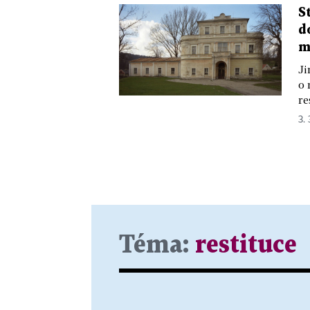
S
d
m
Ji
o 
re
3. 
Téma:
restituce