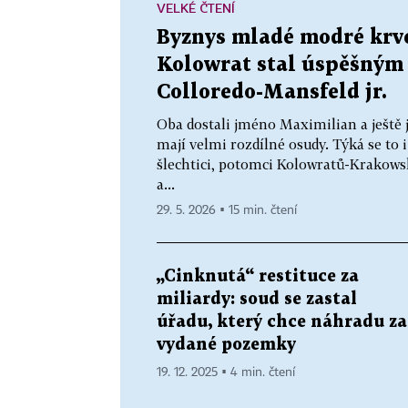
VELKÉ ČTENÍ
Byznys mladé modré krve
Kolowrat stal úspěšným
Colloredo-Mansfeld jr.
Oba dostali jméno Maximilian a ještě j
mají velmi rozdílné osudy. Týká se to i
šlechtici, potomci Kolowratů-Krakows
a...
29. 5. 2026 ▪ 15 min. čtení
„Cinknutá“ restituce za
miliardy: soud se zastal
úřadu, který chce náhradu za
vydané pozemky
19. 12. 2025 ▪ 4 min. čtení