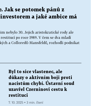
. Jak se potomek pánů z
 investorem a jaké ambice má
im nebylo 30. Jejich aristokratické rody ale
 restitucí po roce 1989. V čem se dva mladí
kých a Colloredů-Mansfeldů, rozhodli podnikat
Byl to sice vlastenec, ale
důkazy o aktivním boji proti
nacistům chybí. Ústavní soud
uzavřel Czerninovi cestu k
restituci
7. 10. 2025 ▪ 3 min. čtení