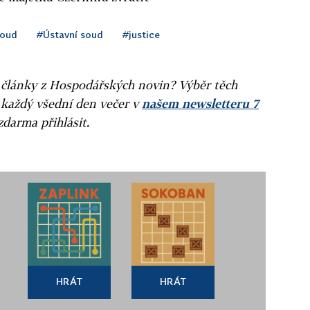
oud
#Ústavní soud
#justice
ní články z Hospodářských novin? Výběr těch
 každý všední den večer v
našem newsletteru 7
zdarma přihlásit.
HRÁT
HRÁT