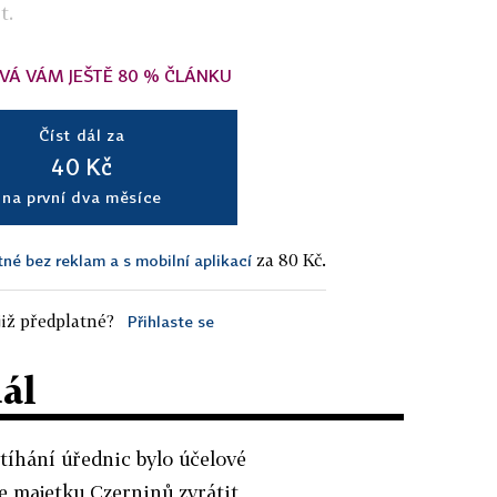
t.
VÁ VÁM JEŠTĚ 80 % ČLÁNKU
Číst dál za
40 Kč
na první dva měsíce
za 80 Kč.
tné bez reklam a s mobilní aplikací
iž předplatné?
Přihlaste se
dál
stíhání úřednic bylo účelové
ce majetku Czerninů zvrátit