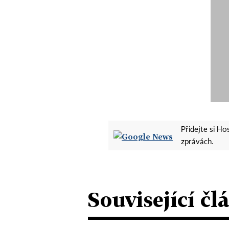
Přidejte si H
zprávách.
Související čl