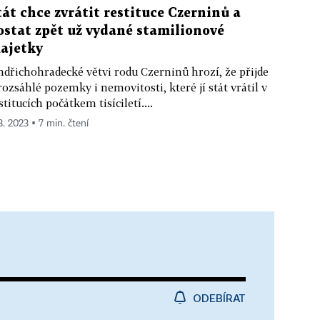
tát chce zvrátit restituce Czerninů a
ostat zpět už vydané stamilionové
ajetky
ndřichohradecké větvi rodu Czerninů hrozí, že přijde
rozsáhlé pozemky i nemovitosti, které jí stát vrátil v
stitucích počátkem tisíciletí....
3. 2023 ▪ 7 min. čtení
ODEBÍRAT