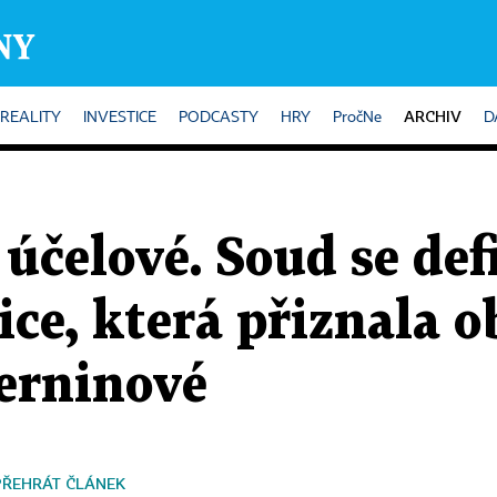
ARCHIV
REALITY
INVESTICE
PODCASTY
HRY
PročNe
D
 účelové. Soud se def
ice, která přiznala o
erninové
PŘEHRÁT ČLÁNEK