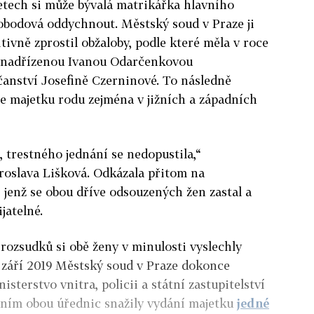
letech si může bývalá matrikářka hlavního
bodová oddychnout. Městský soud v Praze ji
itivně zprostil obžaloby, podle které měla v roce
u nadřízenou Ivanou Odarčenkovou
čanství Josefině Czerninové. To následně
e majetku rodu zejména v jižních a západních
, trestného jednání se nedopustila,“
roslava Lišková. Odkázala přitom na
jenž se obou dříve odsouzených žen zastal a
řijatelné.
ozsudků si obě ženy v minulosti vyslechly
v září 2019 Městský soud v Praze dokonce
isterstvo vnitra, policii a státní zastupitelství
háním obou úřednic snažily vydání majetku
jedné