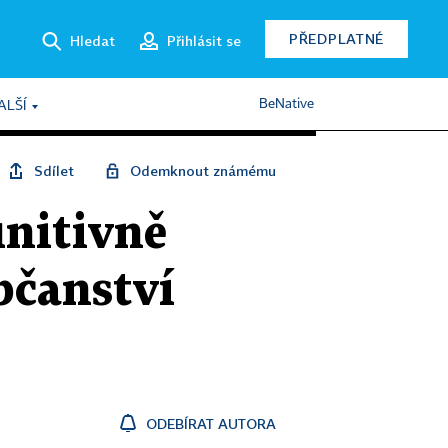
PŘEDPLATNÉ
Hledat
Přihlásit se
BeNative
ALŠÍ
Sdílet
Odemknout známému
initivně
bčanství
ODEBÍRAT AUTORA