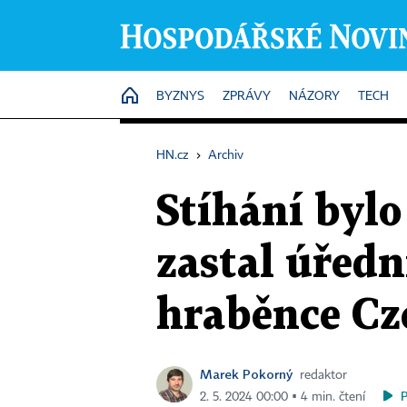
HOME
BYZNYS
ZPRÁVY
NÁZORY
TECH
HN.cz
›
Archiv
Stíhání bylo
zastal úředn
hraběnce Cz
Marek Pokorný
redaktor
2. 5. 2024 00:00 ▪ 4 min. čtení