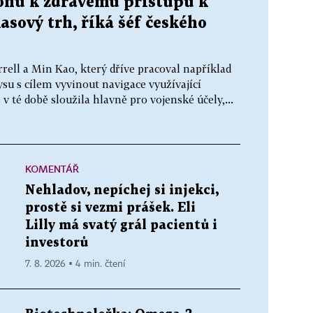
konu k zdravému přístupu k
asový trh, říká šéf českého
rell a Min Kao, který dříve pracoval například
su s cílem vyvinout navigace využívající
v té době sloužila hlavně pro vojenské účely,...
KOMENTÁŘ
Nehladov, nepíchej si injekci,
prostě si vezmi prášek. Eli
Lilly má svatý grál pacientů i
investorů
7. 8. 2026 ▪ 4 min. čtení