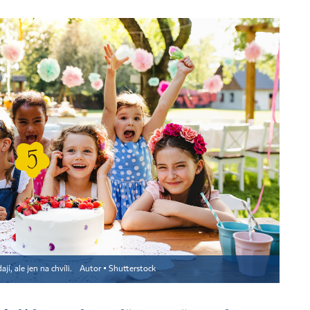
, ale jen na chvíli.
Autor ▪
Shutterstock