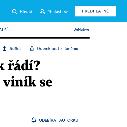
PŘEDPLATNÉ
Hledat
Přihlásit se
BeNative
ALŠÍ
Sdílet
Odemknout známému
k řádí?
 viník se
ODEBÍRAT AUTORKU