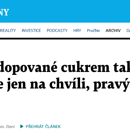
ARCHIV
REALITY
INVESTICE
PODCASTY
HRY
PročNe
D
adopované cukrem ta
 jen na chvíli, pravý
PŘEHRÁT ČLÁNEK
in. čtení