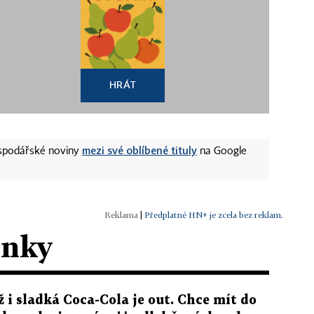
HRÁT
mezi své oblíbené tituly
ospodářské noviny
na Google
|
Předplatné HN+ je zcela bez reklam.
ánky
ž i sladká Coca-Cola je out. Chce mít do