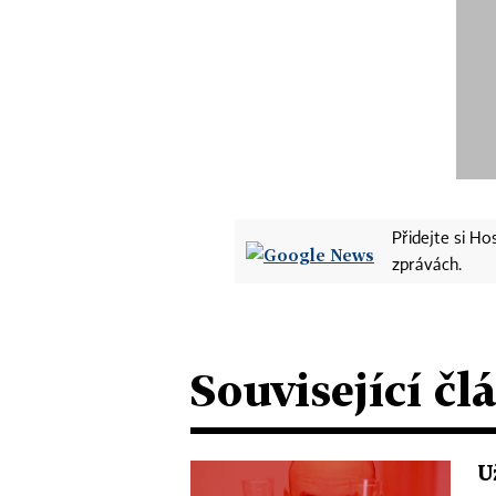
Přidejte si H
zprávách.
Související čl
U