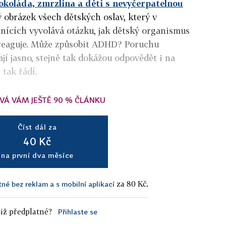
okoláda, zmrzlina a děti s nevyčerpatelnou
ý obrázek všech dětských oslav, který v
rnících vyvolává otázku, jak dětský organismus
 reaguje. Může způsobit ADHD? Poruchu
jí jasno, stejně tak dokážou odpovědět i na
 tak řádí.
VÁ VÁM JEŠTĚ 90 % ČLÁNKU
Číst dál za
40 Kč
na první dva měsíce
za 80 Kč.
tné bez reklam a s mobilní aplikací
iž předplatné?
Přihlaste se