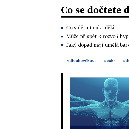
Co se dočtete 
Co s dětmi cukr dělá.
Může přispět k rozvoji hyp
Jaký dopad mají umělá barv
#dlouhověkost
#cukr
#d