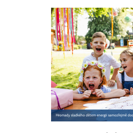
Hromady sladkého dětem energii samozřejmě dodají