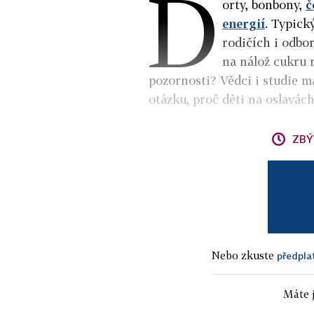
D
orty, bonbony,
č
energií
. Typick
rodičích i odbo
na nálož cukru
pozornosti? Vědci i studie ma
otázku, proč děti na oslavách
ZBÝ
Nebo zkuste
předpla
Máte j