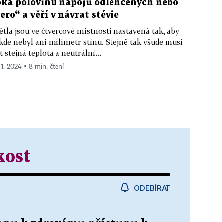
oka polovinu nápojů odlehčených nebo
zero“ a věří v návrat stévie
ětla jsou ve čtvercové místnosti nastavená tak, aby
kde nebyl ani milimetr stínu. Stejně tak všude musí
t stejná teplota a neutrální...
 1. 2024 ▪ 8 min. čtení
kost
ODEBÍRAT