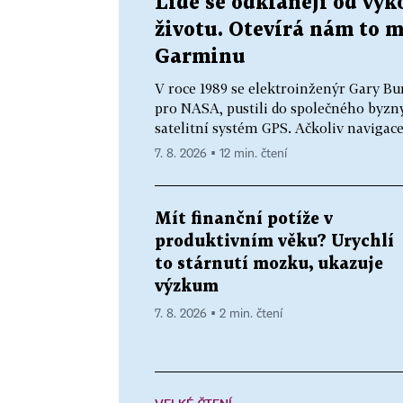
Lidé se odklánějí od vý
životu. Otevírá nám to m
Garminu
V roce 1989 se elektroinženýr Gary Bur
pro NASA, pustili do společného byzny
satelitní systém GPS. Ačkoliv navigace 
7. 8. 2026 ▪ 12 min. čtení
Mít finanční potíže v
produktivním věku? Urychlí
to stárnutí mozku, ukazuje
výzkum
7. 8. 2026 ▪ 2 min. čtení