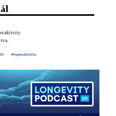
dál
eraktivity.
iva.
ěti
#hyperaktivita