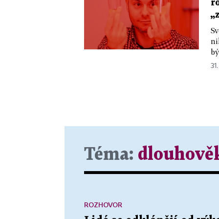
r
„
Sv
ni
bý
31.
Téma:
dlouhově
ROZHOVOR