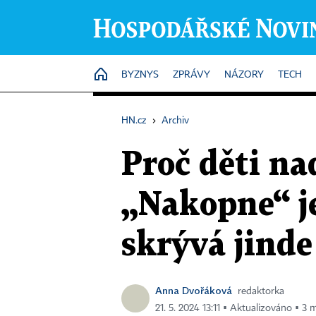
HOME
BYZNYS
ZPRÁVY
NÁZORY
TECH
HN.cz
›
Archiv
Proč děti n
„Nakopne“ je
skrývá jinde
Anna Dvořáková
redaktorka
21. 5. 2024 13:11 ▪ Aktualizováno ▪ 3 m