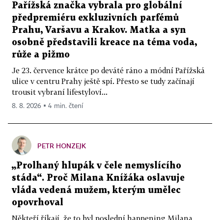
Pařížská značka vybrala pro globální
předpremiéru exkluzivních parfémů
Prahu, Varšavu a Krakov. Matka a syn
osobně představili kreace na téma voda,
růže a pižmo
Je 23. července krátce po deváté ráno a módní Pařížská
ulice v centru Prahy ještě spí. Přesto se tudy začínají
trousit vybraní lifestyloví...
8. 8. 2026 ▪ 4 min. čtení
PETR HONZEJK
„Prolhaný hlupák v čele nemyslícího
stáda“. Proč Milana Knížáka oslavuje
vláda vedená mužem, kterým umělec
opovrhoval
Někteří říkají, že to byl poslední happening Milana