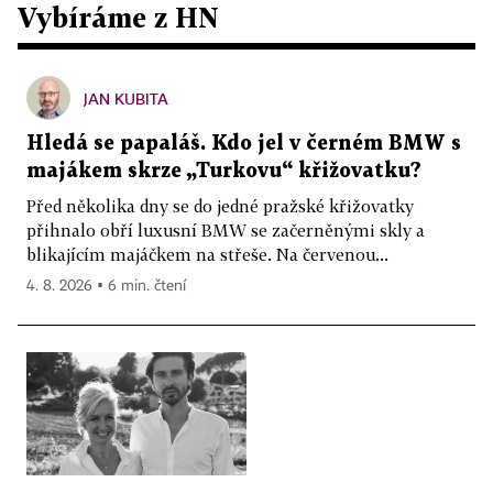
Vybíráme z HN
JAN KUBITA
Hledá se papaláš. Kdo jel v černém BMW s
majákem skrze „Turkovu“ křižovatku?
Před několika dny se do jedné pražské křižovatky
přihnalo obří luxusní BMW se začerněnými skly a
blikajícím majáčkem na střeše. Na červenou...
4. 8. 2026 ▪ 6 min. čtení