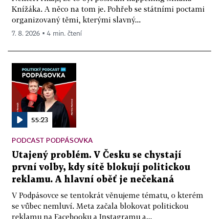
Knížáka. A něco na tom je. Pohřeb se státními poctami
organizovaný těmi, kterými slavný...
7. 8. 2026 ▪ 4 min. čtení
55:23
PODCAST PODPÁSOVKA
Utajený problém. V Česku se chystají
první volby, kdy sítě blokují politickou
reklamu. A hlavní oběť je nečekaná
V Podpásovce se tentokrát věnujeme tématu, o kterém
se vůbec nemluví. Meta začala blokovat politickou
reklamu na Facebooku a Instagramu a...