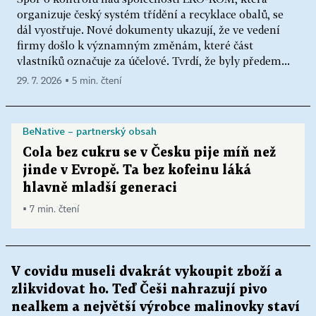
organizuje český systém třídění a recyklace obalů, se
dál vyostřuje. Nové dokumenty ukazují, že ve vedení
firmy došlo k významným změnám, které část
vlastníků označuje za účelové. Tvrdí, že byly předem...
29. 7. 2026 ▪ 5 min. čtení
BeNative – partnerský obsah
Cola bez cukru se v Česku pije míň než
jinde v Evropě. Ta bez kofeinu láká
hlavně mladší generaci
▪ 7 min. čtení
V covidu museli dvakrát vykoupit zboží a
zlikvidovat ho. Teď Češi nahrazují pivo
nealkem a největší výrobce malinovky staví