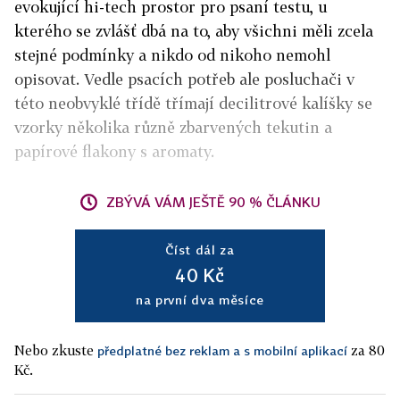
evokující hi-tech prostor pro psaní testu, u
kterého se zvlášť dbá na to, aby všichni měli zcela
stejné podmínky a nikdo od nikoho nemohl
opisovat. Vedle psacích potřeb ale posluchači v
této neobvyklé třídě třímají decilitrové kalíšky se
vzorky několika různě zbarvených tekutin a
papírové flakony s aromaty.
ZBÝVÁ VÁM JEŠTĚ 90 % ČLÁNKU
Číst dál za
40 Kč
na první dva měsíce
Nebo zkuste
za 80
předplatné bez reklam a s mobilní aplikací
Kč.