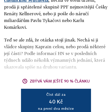
chemičkou Synthesia
, nechá ve svém držení,
prodá ji spřátelené skupině PPF nejmovitější Češky
Renáty Kellnerové, nebo ji pošle do náručí
miliardářům Pavlu Tykačovi nebo Karlu
Komárkovi.
Teď se ale zdá, že otázka stojí jinak. Nechá si ji
vládce skupiny Kaprain celou, nebo prodá některé
její části? Podle informací HN se v posledních
týdnech událo několik významných jednání, která
ukazovala spíše na druhou variantu.
ZBÝVÁ VÁM JEŠTĚ 90 % ČLÁNKU
Číst dál za
40 Kč
na první dva měsíce