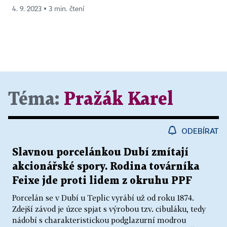
4. 9. 2023 ▪ 3 min. čtení
Téma:
Pražák Karel
ODEBÍRAT
Slavnou porcelánkou Dubí zmítají
akcionářské spory. Rodina továrníka
Feixe jde proti lidem z okruhu PPF
Porcelán se v Dubí u Teplic vyrábí už od roku 1874.
Zdejší závod je úzce spjat s výrobou tzv. cibuláku, tedy
nádobí s charakteristickou podglazurní modrou