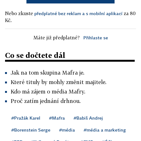
Nebo zkuste
za 80
předplatné bez reklam a s mobilní aplikací
Kč.
Máte již předplatné?
Přihlaste se
Co se dočtete dál
Jak na tom skupina Mafra je.
Které tituly by mohly změnit majitele.
Kdo má zájem o média Mafry.
Proč zatím jednání drhnou.
#Pražák Karel
#Mafra
#Babiš Andrej
#Borenstein Serge
#média
#média a marketing