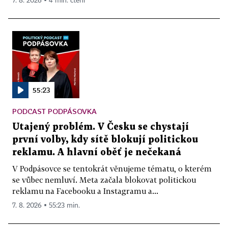
7. 8. 2026 ▪ 4 min. čtení
55:23
PODCAST PODPÁSOVKA
Utajený problém. V Česku se chystají
první volby, kdy sítě blokují politickou
reklamu. A hlavní oběť je nečekaná
V Podpásovce se tentokrát věnujeme tématu, o kterém
se vůbec nemluví. Meta začala blokovat politickou
reklamu na Facebooku a Instagramu a...
7. 8. 2026 ▪ 55:23 min.