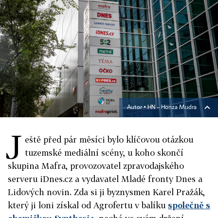
Autor ▪
HN – Honza Mudra
J
eště před pár měsíci bylo klíčovou otázkou
tuzemské mediální scény, u koho skončí
skupina Mafra, provozovatel zpravodajského
serveru iDnes.cz a vydavatel Mladé fronty Dnes a
Lidových novin. Zda si ji byznysmen Karel Pražák,
který ji loni získal od Agrofertu v balíku
společně s