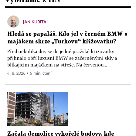
JAN KUBITA
Hledá se papaláš. Kdo jel v černém BMW s
majákem skrze „Turkovu“ křižovatku?
Před několika dny se do jedné pražské křižovatky
přihnalo obří luxusní BMW se začerněnými skly a
blikajícím majáčkem na střeše. Na červenou...
4. 8. 2026 ▪ 6 min. čtení
Začala demolice vyhořelé budovy, kde