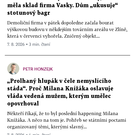
měla sklad firma Vasky. Dům „ukusuje“
stotunový bagr
Demoliční firma v pátek dopoledne začala bourat
výškovou budovu v někdejším továrním areálu ve Zlíně,
která v červenci vyhořela. Zničený objekt...
7. 8. 2026 ▪ 3 min. čtení
PETR HONZEJK
„Prolhaný hlupák v čele nemyslícího
stáda“. Proč Milana Knížáka oslavuje
vláda vedená mužem, kterým umělec
opovrhoval
Někteří říkají, že to byl poslední happening Milana
Knížáka. A něco na tom je. Pohřeb se státními poctami
organizovaný těmi, kterými slavný...