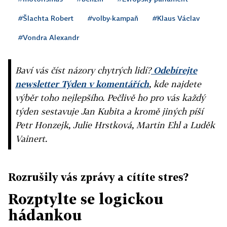
#Šlachta Robert
#volby-kampaň
#Klaus Václav
#Vondra Alexandr
Baví vás číst názory chytrých lidí?
Odebírejte
newsletter Týden v komentářích
, kde najdete
výběr toho nejlepšího. Pečlivě ho pro vás každý
týden sestavuje Jan Kubita a kromě jiných píší
Petr Honzejk, Julie Hrstková, Martin Ehl a Luděk
Vainert.
Rozrušily vás zprávy a cítíte stres?
Rozptylte se logickou
hádankou