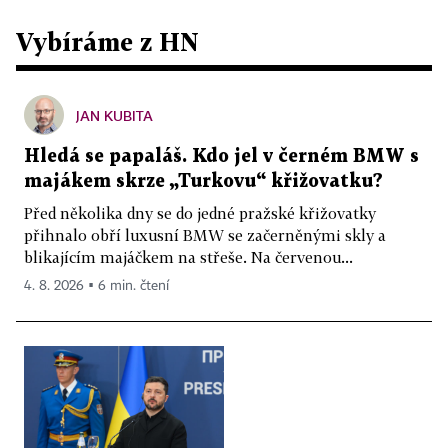
Vybíráme z HN
JAN KUBITA
Hledá se papaláš. Kdo jel v černém BMW s
majákem skrze „Turkovu“ křižovatku?
Před několika dny se do jedné pražské křižovatky
přihnalo obří luxusní BMW se začerněnými skly a
blikajícím majáčkem na střeše. Na červenou...
4. 8. 2026 ▪ 6 min. čtení