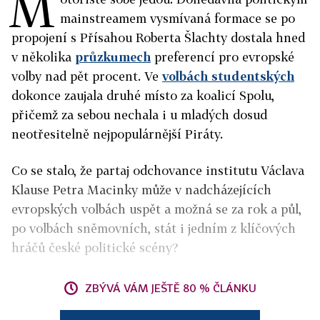
M
mainstreamem vysmívaná formace se po
propojení s Přísahou Roberta Šlachty dostala hned
v několika
průzkumech
preferencí pro evropské
volby nad pět procent. Ve
volbách studentských
dokonce zaujala druhé místo za koalicí Spolu,
přičemž za sebou nechala i u mladých dosud
neotřesitelně nejpopulárnější Piráty.
Co se stalo, že partaj odchovance institutu Václava
Klause Petra Macinky může v nadcházejících
evropských volbách uspět a možná se za rok a půl,
po volbách sněmovních, stát i jedním z klíčových
hráčů české politické scény?
ZBÝVÁ VÁM JEŠTĚ 80 % ČLÁNKU