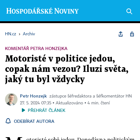
HN.cz
›
Archiv
KOMENTÁŘ PETRA HONZEJKA
Motoristé v politice jedou,
copak nám vezou? Iluzi světa,
jaký tu byl vždycky
Petr Honzejk
zástupce šéfredaktora a šéfkomentátor HN
27. 5. 2024 07:35 ▪ Aktualizováno ▪ 4 min. čtení
PŘEHRÁT ČLÁNEK
ODEBÍRAT AUTORA
otoristé sobě jedou. Donedávna politickým