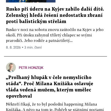
Rusko při úderu na Kyjev zabilo další dítě.
Zelenskyj hledá řešení nedostatku zbraní
proti balistickým střelám
Rusko v noci na sobotu znovu zaútočilo na Kyjev a jeho
okolí. Při útoku zahynul tříletý chlapec se svými
prarodiči. Jeho rodiče a patnáctiletý...
8. 8. 2026 ▪ 3 min. čtení
PETR HONZEJK
„Prolhaný hlupák v čele nemyslícího
stáda“. Proč Milana Knížáka oslavuje
vláda vedená mužem, kterým umělec
opovrhoval
Někteří říkají, že to byl poslední happening Milana
Knížáka. A něco na tom je. Pohřeb se státními poctami