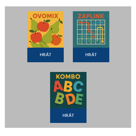
HRÁT
HRÁT
HRÁT