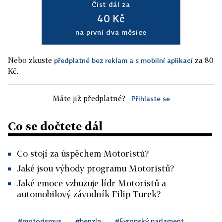
Číst dál za
40 Kč
na první dva měsíce
Nebo zkuste
za 80
předplatné bez reklam a s mobilní aplikací
Kč.
Máte již předplatné?
Přihlaste se
Co se dočtete dál
Co stojí za úspěchem Motoristů?
Jaké jsou výhody programu Motoristů?
Jaké emoce vzbuzuje lídr Motoristů a
automobilový závodník Filip Turek?
#motorismus
#benzín
#Evropský parlament