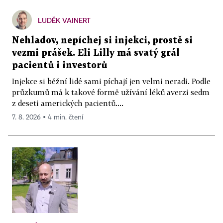
LUDĚK VAINERT
Nehladov, nepíchej si injekci, prostě si
vezmi prášek. Eli Lilly má svatý grál
pacientů i investorů
Injekce si běžní lidé sami píchají jen velmi neradi. Podle
průzkumů má k takové formě užívání léků averzi sedm
z deseti amerických pacientů....
7. 8. 2026 ▪ 4 min. čtení