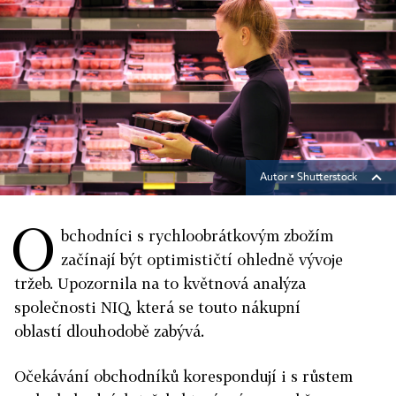
Autor ▪
Shutterstock
O
bchodníci s rychloobrátkovým zbožím
začínají být optimističtí ohledně vývoje
tržeb. Upozornila na to květnová analýza
společnosti NIQ, která se touto nákupní
oblastí dlouhodobě zabývá.
Očekávání obchodníků korespondují i s růstem