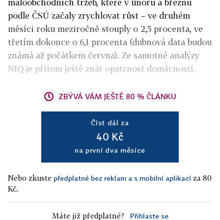
maloobchodních tržeb, které v únoru a březnu
podle ČSÚ začaly zrychlovat růst – ve druhém
měsíci roku meziročně stouply o 2,5 procenta, ve
třetím dokonce o 6,1 procenta (dubnová data budou
známá až počátkem června). Ze samotné analýzy
NIQ je přitom ještě znát opatrnost domácností.
ZBÝVÁ VÁM JEŠTĚ 80 % ČLÁNKU
Číst dál za
40 Kč
na první dva měsíce
Nebo zkuste
za 80
předplatné bez reklam a s mobilní aplikací
Kč.
Máte již předplatné?
Přihlaste se