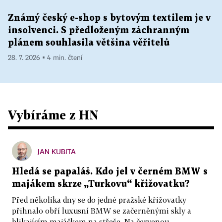
Známý český e-shop s bytovým textilem je v
insolvenci. S předloženým záchranným
plánem souhlasila většina věřitelů
28. 7. 2026 ▪ 4 min. čtení
Vybíráme z HN
JAN KUBITA
Hledá se papaláš. Kdo jel v černém BMW s
majákem skrze „Turkovu“ křižovatku?
Před několika dny se do jedné pražské křižovatky
přihnalo obří luxusní BMW se začerněnými skly a
blikajícím majáčkem na střeše. Na červenou...