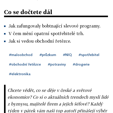
Co se dočtete dál
Jak zafungovaly bobtnající slevové programy.
V čem mění opatrní spotřebitelé trh.
Jak si vedou obchodní řetězce.
#maloobchod
#průzkum
#NIQ
#spotřebitel
#obchodní řetězce
#potraviny
#drogerie
#elektronika
Chcete vědět, co se děje v české a světové
ekonomice? Co si o aktuálních trendech myslí lidé
z byznysu, majitelé firem a jejich šéfové? Každý
týden v pátek vám naši top autoři přinášejí výběr