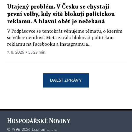
Utajený problém. V Česku se chystají
první volby, kdy sítě blokují politickou
reklamu. A hlavní oběť je nečekaná
V Podpásovce se tentokrát věnujeme tématu, o kterém
se vůbec nemluví. Meta začala blokovat politickou
reklamu na Facebooku a Instagramu a...
7. 8. 2026 ▪ 55:23 min.
DALŠÍ ZPRÁVY
©
1996-2026
Economia, a.s.