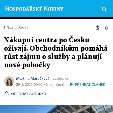
HN.cz
›
Archiv
Nákupní centra po Česku
ožívají. Obchodníkům pomáhá
růst zájmu o služby a plánují
nové pobočky
Martina Marečková
redaktorka
PŘEHRÁT ČLÁNEK
29. 5. 2024 00:00 ▪ 3 min. čtení
ODEBÍRAT AUTORKU