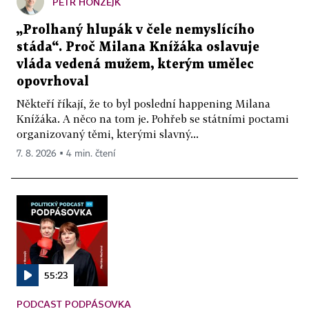
PETR HONZEJK
„Prolhaný hlupák v čele nemyslícího
stáda“. Proč Milana Knížáka oslavuje
vláda vedená mužem, kterým umělec
opovrhoval
Někteří říkají, že to byl poslední happening Milana
Knížáka. A něco na tom je. Pohřeb se státními poctami
organizovaný těmi, kterými slavný...
7. 8. 2026 ▪ 4 min. čtení
55:23
PODCAST PODPÁSOVKA