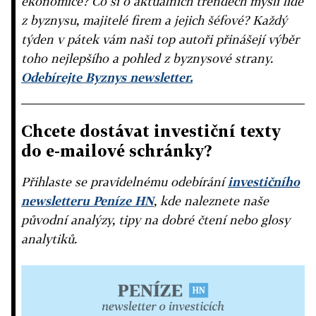
ekonomice? Co si o aktuálních trendech myslí lidé
z byznysu, majitelé firem a jejich šéfové? Každý
týden v pátek vám naši top autoři přinášejí výběr
toho nejlepšího a pohled z byznysové strany.
Odebírejte Byznys newsletter.
Chcete dostávat investiční texty
do e-mailové schránky?
Přihlaste se pravidelnému odebírání
investičního
newsletteru Peníze HN
, kde naleznete naše
původní analýzy, tipy na dobré čtení nebo glosy
analytiků.