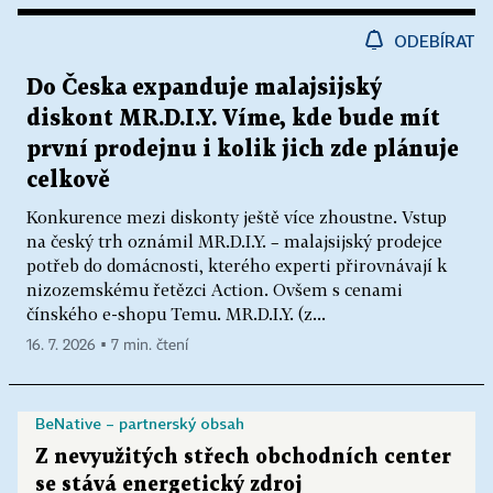
ODEBÍRAT
Do Česka expanduje malajsijský
diskont MR.D.I.Y. Víme, kde bude mít
první prodejnu i kolik jich zde plánuje
celkově
Konkurence mezi diskonty ještě více zhoustne. Vstup
na český trh oznámil MR.D.I.Y. – malajsijský prodejce
potřeb do domácnosti, kterého experti přirovnávají k
nizozemskému řetězci Action. Ovšem s cenami
čínského e-shopu Temu. MR.D.I.Y. (z...
16. 7. 2026 ▪ 7 min. čtení
BeNative – partnerský obsah
Z nevyužitých střech obchodních center
se stává energetický zdroj