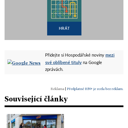
HRÁT
mezi
Přidejte si Hospodářské noviny
své oblíbené tituly
na Google
zprávách.
|
Předplatné HN+ je zcela bez reklam.
Související články