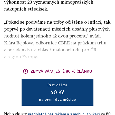
výkonnost 23 významných mimopražských
nákupních středisek.
„Pokud se podíváme na tržby očištěné o inflaci, tak
poprvé po devatenácti měsících dosáhly plusových
hodnot kolem jednoho až dvou procent,“ uvádí
Klára Bejblová, odbornice CBRE na průzkum trhu
a poradenství v oblasti maloobchodu pro ČR
a region Evropy.
ZBÝVÁ VÁM JEŠTĚ 80 % ČLÁNKU
Číst dál za
40 Kč
na první dva měsíce
Nebo zkuste
za 80
předplatné bez reklam a s mobilní aplikací