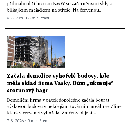
přihnalo obří luxusní BMW se začerněnými skly a
blikajícím majáčkem na střeše. Na červenou...
4. 8. 2026 ▪ 6 min. čtení
Začala demolice vyhořelé budovy, kde
měla sklad firma Vasky. Dům „ukusuje“
stotunový bagr
Demoliční firma v pátek dopoledne začala bourat
výškovou budovu v někdejším továrním areálu ve Zlíně,
která v červenci vyhořela. Zničený objekt...
7. 8. 2026 ▪ 3 min. čtení