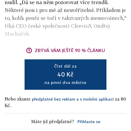
nudil. „Dá se na něm pozorovat více trendů.
Některé jsou i pro mě až neuvěřitelné. Příkladem je
to, kolik peněz se točí v takzvaných memecoinech,“
říká CEO české společnosti CleevioX Ondřej
Macháček.
ZBÝVÁ VÁM JEŠTĚ 90 % ČLÁNKU
Číst dál za
40 Kč
na první dva měsíce
Nebo zkuste
za 80
předplatné bez reklam a s mobilní aplikací
Kč.
Máte již předplatné?
Přihlaste se