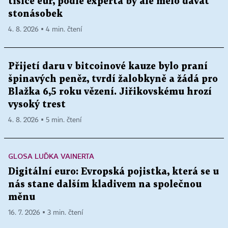
tisíce eur, podle experta by ale mělo dávat
stonásobek
4. 8. 2026 ▪ 4 min. čtení
Přijetí daru v bitcoinové kauze bylo praní
špinavých peněz, tvrdí žalobkyně a žádá pro
Blažka 6,5 roku vězení. Jiřikovskému hrozí
vysoký trest
4. 8. 2026 ▪ 5 min. čtení
GLOSA LUĎKA VAINERTA
Digitální euro: Evropská pojistka, která se u
nás stane dalším kladivem na společnou
měnu
16. 7. 2026 ▪ 3 min. čtení