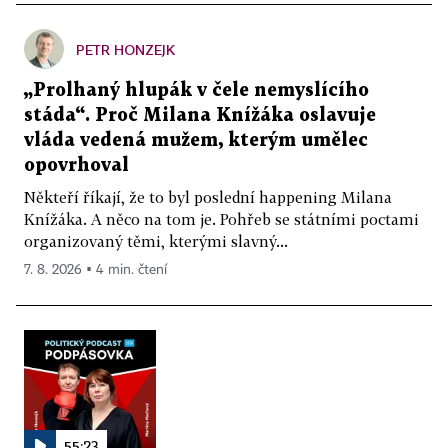
PETR HONZEJK
„Prolhaný hlupák v čele nemyslícího
stáda“. Proč Milana Knížáka oslavuje
vláda vedená mužem, kterým umělec
opovrhoval
Někteří říkají, že to byl poslední happening Milana
Knížáka. A něco na tom je. Pohřeb se státními poctami
organizovaný těmi, kterými slavný...
7. 8. 2026 ▪ 4 min. čtení
55:23