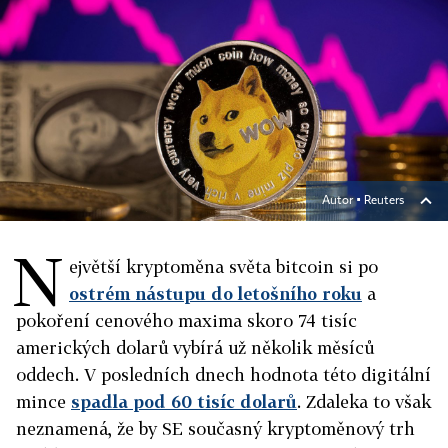
Autor ▪
Reuters
N
ejvětší kryptoměna světa bitcoin si po
ostrém nástupu do letošního roku
a
pokoření cenového maxima skoro 74 tisíc
amerických dolarů vybírá už několik měsíců
oddech. V posledních dnech hodnota této digitální
mince
spadla pod 60 tisíc dolarů
. Zdaleka to však
neznamená, že by SE současný kryptoměnový trh