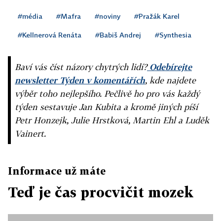
#média
#Mafra
#noviny
#Pražák Karel
#Kellnerová Renáta
#Babiš Andrej
#Synthesia
Baví vás číst názory chytrých lidí?
Odebírejte
newsletter Týden v komentářích
, kde najdete
výběr toho nejlepšího. Pečlivě ho pro vás každý
týden sestavuje Jan Kubita a kromě jiných píší
Petr Honzejk, Julie Hrstková, Martin Ehl a Luděk
Vainert.
Informace už máte
Teď je čas procvičit mozek