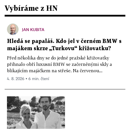
Vybíráme z HN
JAN KUBITA
Hledá se papaláš. Kdo jel v černém BMW s
majákem skrze „Turkovu“ křižovatku?
Před několika dny se do jedné pražské křižovatky
přihnalo obří luxusní BMW se začerněnými skly a
blikajícím majáčkem na střeše. Na červenou...
4. 8. 2026 ▪ 6 min. čtení