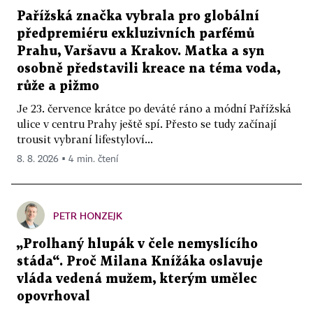
Pařížská značka vybrala pro globální
předpremiéru exkluzivních parfémů
Prahu, Varšavu a Krakov. Matka a syn
osobně představili kreace na téma voda,
růže a pižmo
Je 23. července krátce po deváté ráno a módní Pařížská
ulice v centru Prahy ještě spí. Přesto se tudy začínají
trousit vybraní lifestyloví...
8. 8. 2026 ▪ 4 min. čtení
PETR HONZEJK
„Prolhaný hlupák v čele nemyslícího
stáda“. Proč Milana Knížáka oslavuje
vláda vedená mužem, kterým umělec
opovrhoval