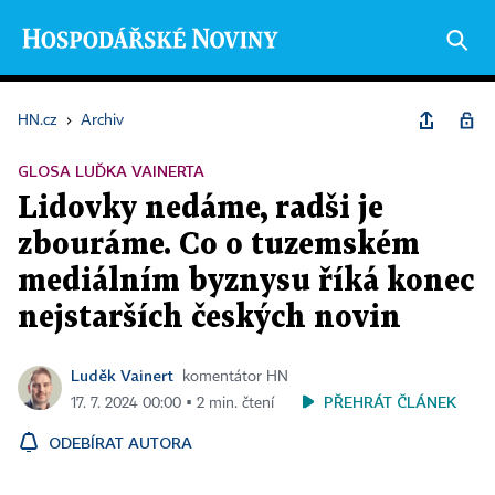
HN.cz
›
Archiv
GLOSA LUĎKA VAINERTA
Lidovky nedáme, radši je
zbouráme. Co o tuzemském
mediálním byznysu říká konec
nejstarších českých novin
Luděk Vainert
komentátor HN
PŘEHRÁT ČLÁNEK
17. 7. 2024 00:00 ▪ 2 min. čtení
ODEBÍRAT AUTORA