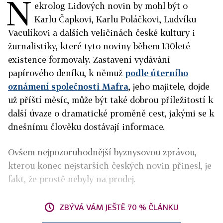
N
ekrolog Lidových novin by mohl být o
Karlu Čapkovi, Karlu Poláčkovi, Ludvíku
Vaculíkovi a dalších veličinách české kultury i
žurnalistiky, které tyto noviny během 130leté
existence formovaly. Zastavení vydávání
papírového deníku, k němuž
podle úterního
oznámení společnosti Mafra
, jeho majitele, dojde
už příští měsíc, může být také dobrou příležitostí k
další úvaze o dramatické proměně cest, jakými se k
dnešnímu člověku dostávají informace.
Ovšem nejpozoruhodnější byznysovou zprávou,
kterou konec nejstarších českých novin přinesl, je
fakt, že prostě nebyly na prodej.
ZBÝVÁ VÁM JEŠTĚ 70 % ČLÁNKU