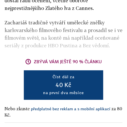
dostal řadu ocenění, včetně oborově
nejprestižnějšího Zlatého lva z Cannes.
Zachariáš tradičně vytváří umělecké znělky
karlovarského filmového festivalu a prosadil se i ve
filmovém světě, na kontě má například oceňované
seriály z produkce HBO Pustina a Bez vědomí.
ZBÝVÁ VÁM JEŠTĚ 90 % ČLÁNKU
Číst dál za
40 Kč
na první dva měsíce
Nebo zkuste
za 80
předplatné bez reklam a s mobilní aplikací
Kč.