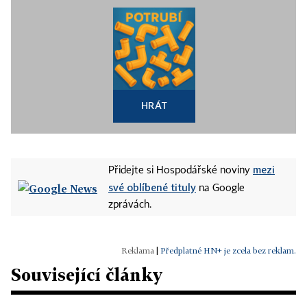
HRÁT
mezi
Přidejte si Hospodářské noviny
své oblíbené tituly
na Google
zprávách.
|
Předplatné HN+ je zcela bez reklam.
Související články