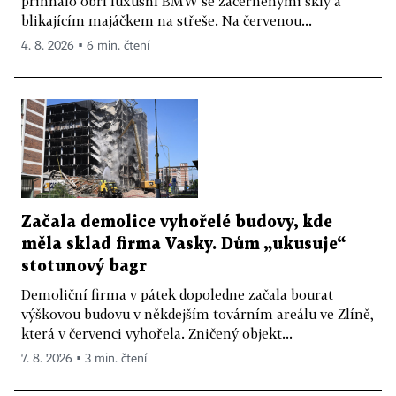
přihnalo obří luxusní BMW se začerněnými skly a
blikajícím majáčkem na střeše. Na červenou...
4. 8. 2026 ▪ 6 min. čtení
Začala demolice vyhořelé budovy, kde
měla sklad firma Vasky. Dům „ukusuje“
stotunový bagr
Demoliční firma v pátek dopoledne začala bourat
výškovou budovu v někdejším továrním areálu ve Zlíně,
která v červenci vyhořela. Zničený objekt...
7. 8. 2026 ▪ 3 min. čtení