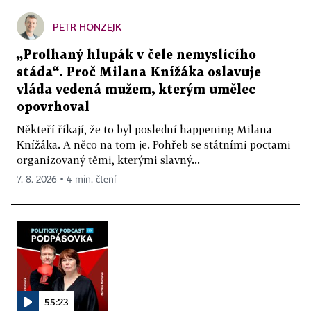
PETR HONZEJK
„Prolhaný hlupák v čele nemyslícího
stáda“. Proč Milana Knížáka oslavuje
vláda vedená mužem, kterým umělec
opovrhoval
Někteří říkají, že to byl poslední happening Milana
Knížáka. A něco na tom je. Pohřeb se státními poctami
organizovaný těmi, kterými slavný...
7. 8. 2026 ▪ 4 min. čtení
55:23