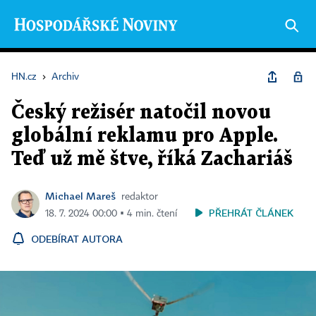
HN.cz
›
Archiv
Český režisér natočil novou
globální reklamu pro Apple.
Teď už mě štve, říká Zachariáš
Michael Mareš
redaktor
PŘEHRÁT ČLÁNEK
18. 7. 2024 00:00 ▪ 4 min. čtení
ODEBÍRAT AUTORA