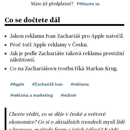
Máte již předplatné?
Přihlaste se
Co se dočtete dál
Jakou reklamu Ivan Zachariáš pro Apple natočil.
Proč točí Apple reklamy v Česku.
Jak je podle Zachariáše taková reklama prestižní
záležitostí.
Co na Zachariášovu tvorbu říká Markus Krug.
#Apple
#Zachariáš Ivan
#reklama
#reklama a marketing
#režisér
Chcete vědět, co se děje v české a světové
ekonomice? Co si o aktuálních trendech myslí lidé
z byznysu, majitelé firem a jejich šéfové? Každý