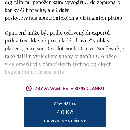
digitálními peněženkami vývojářů. Jde zejména o
banky či fintechy, ale i další
poskytovatele elektronických a virtuálních plateb.
Opatření může být podle oslovených expertů
příležitost hlavně pro mladé „dravce“ v oblasti
placení, jako jsou Revolut anebo Curve. Současně je
také dalším výsledkem snahy orgánů EU o něco
více omezit vliv zámořských technologických
hegemonů na území unie.
ZBÝVÁ VÁM JEŠTĚ 80 % ČLÁNKU
Číst dál za
40 Kč
na první dva měsíce