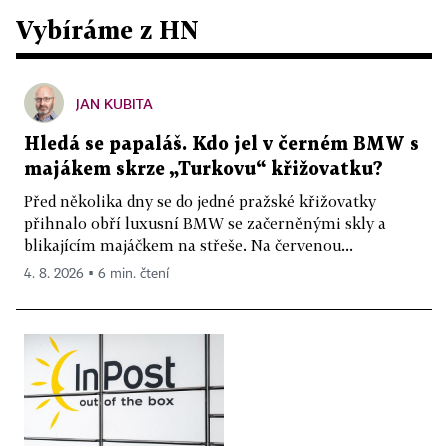
Vybíráme z HN
JAN KUBITA
Hledá se papaláš. Kdo jel v černém BMW s
majákem skrze „Turkovu“ křižovatku?
Před několika dny se do jedné pražské křižovatky
přihnalo obří luxusní BMW se začerněnými skly a
blikajícím majáčkem na střeše. Na červenou...
4. 8. 2026 ▪ 6 min. čtení