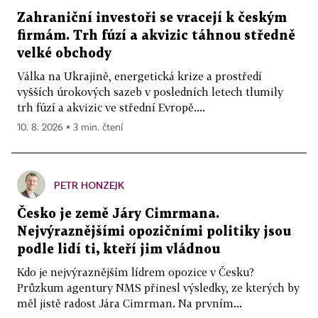
Zahraniční investoři se vracejí k českým
firmám. Trh fúzí a akvizic táhnou středně
velké obchody
Válka na Ukrajině, energetická krize a prostředí
vyšších úrokových sazeb v posledních letech tlumily
trh fúzí a akvizic ve střední Evropě....
10. 8. 2026 ▪ 3 min. čtení
PETR HONZEJK
Česko je země Járy Cimrmana.
Nejvýraznějšími opozičními politiky jsou
podle lidí ti, kteří jim vládnou
Kdo je nejvýraznějším lídrem opozice v Česku?
Průzkum agentury NMS přinesl výsledky, ze kterých by
měl jistě radost Jára Cimrman. Na prvním...