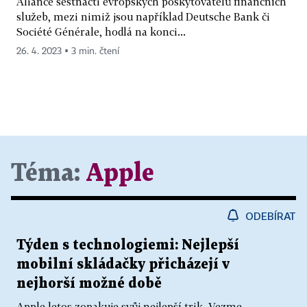
Aliance šestnácti evropských poskytovatelů finančních
služeb, mezi nimiž jsou například Deutsche Bank či
Société Générale, hodlá na konci...
26. 4. 2023 ▪ 3 min. čtení
Téma:
Apple
ODEBÍRAT
Týden s technologiemi: Nejlepší
mobilní skládačky přicházejí v
nejhorší možné době
Apple letos zopakuje svůj nejlepší trik. Vezme