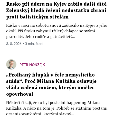
Rusko při úderu na Kyjev zabilo další dítě.
Zelenskyj hledá řešení nedostatku zbraní
proti balistickým střelám
Rusko v noci na sobotu znovu zaútočilo na Kyjev a jeho
okolí. Při útoku zahynul tříletý chlapec se svými
prarodiči. Jeho rodiče a patnáctiletý...
8. 8. 2026 ▪ 3 min. čtení
PETR HONZEJK
„Prolhaný hlupák v čele nemyslícího
stáda“. Proč Milana Knížáka oslavuje
vláda vedená mužem, kterým umělec
opovrhoval
Někteří říkají, že to byl poslední happening Milana
Knížáka. A něco na tom je. Pohřeb se státními poctami
organizovaný těmi, kterými slavný...