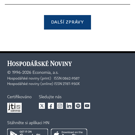
DALŠÍ ZPRÁVY
©
1996-2026
Economia, a.s.
Hospodářské noviny (print) ISSN 0862-9587
Hospodářské noviny (online) ISSN 2787-950X
Certifikováno
Sledujte nás
Stáhněte si aplikaci HN