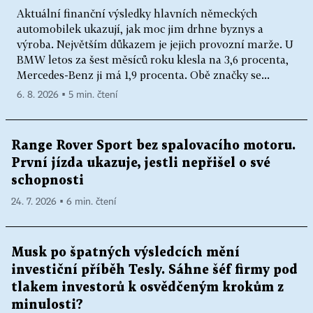
Aktuální finanční výsledky hlavních německých
automobilek ukazují, jak moc jim drhne byznys a
výroba. Největším důkazem je jejich provozní marže. U
BMW letos za šest měsíců roku klesla na 3,6 procenta,
Mercedes-Benz ji má 1,9 procenta. Obě značky se...
6. 8. 2026 ▪ 5 min. čtení
Range Rover Sport bez spalovacího motoru.
První jízda ukazuje, jestli nepřišel o své
schopnosti
24. 7. 2026 ▪ 6 min. čtení
Musk po špatných výsledcích mění
investiční příběh Tesly. Sáhne šéf firmy pod
tlakem investorů k osvědčeným krokům z
minulosti?