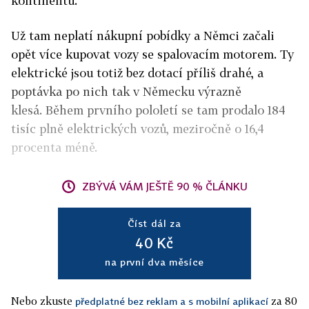
kontinentu.
Už tam neplatí nákupní pobídky a Němci začali
opět více kupovat vozy se spalovacím motorem. Ty
elektrické jsou totiž bez dotací příliš drahé, a
poptávka po nich tak v Německu výrazně
klesá. Během prvního pololetí se tam prodalo 184
tisíc plně elektrických vozů, meziročně o 16,4
procenta méně.
ZBÝVÁ VÁM JEŠTĚ 90 % ČLÁNKU
Číst dál za
40 Kč
na první dva měsíce
Nebo zkuste
za 80
předplatné bez reklam a s mobilní aplikací