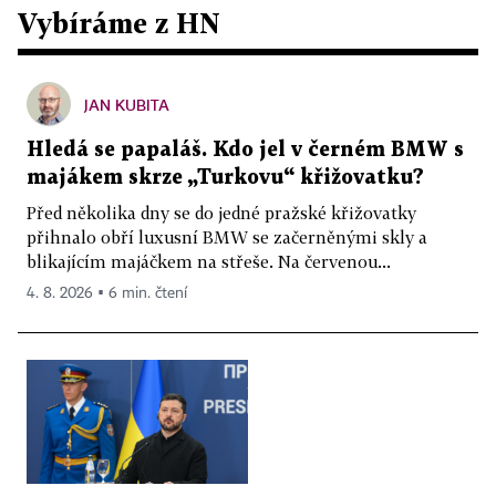
Vybíráme z HN
JAN KUBITA
Hledá se papaláš. Kdo jel v černém BMW s
majákem skrze „Turkovu“ křižovatku?
Před několika dny se do jedné pražské křižovatky
přihnalo obří luxusní BMW se začerněnými skly a
blikajícím majáčkem na střeše. Na červenou...
4. 8. 2026 ▪ 6 min. čtení