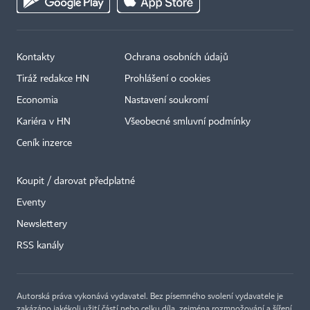
Kontakty
Ochrana osobních údajů
Tiráž redakce HN
Prohlášení o cookies
Economia
Nastavení soukromí
Kariéra v HN
Všeobecné smluvní podmínky
Ceník inzerce
Koupit / darovat předplatné
Eventy
×
Newslettery
RSS kanály
Autorská práva vykonává vydavatel. Bez písemného svolení vydavatele je
zakázáno jakékoli užití částí nebo celku díla, zejména rozmnožování a šíření