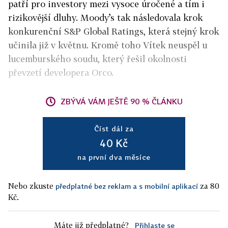
patří pro investory mezi vysoce úročené a tím i
rizikovější dluhy. Moody’s tak následovala krok
konkurenční S&P Global Ratings, která stejný krok
učinila již v květnu. Kromě toho Vítek neuspěl u
lucemburského soudu, který řešil okolnosti
převzetí developera Orco.
ZBÝVÁ VÁM JEŠTĚ 90 % ČLÁNKU
Číst dál za
40 Kč
na první dva měsíce
Nebo zkuste
za 80
předplatné bez reklam a s mobilní aplikací
Kč.
Máte již předplatné?
Přihlaste se