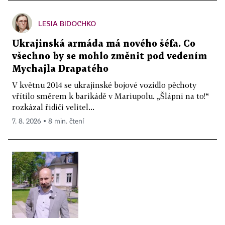
LESIA BIDOCHKO
Ukrajinská armáda má nového šéfa. Co
všechno by se mohlo změnit pod vedením
Mychajla Drapatého
V květnu 2014 se ukrajinské bojové vozidlo pěchoty
vřítilo směrem k barikádě v Mariupolu. „Šlápni na to!“
rozkázal řidiči velitel...
7. 8. 2026 ▪ 8 min. čtení