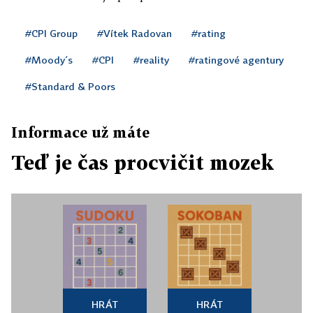
#CPI Group
#Vítek Radovan
#rating
#Moody´s
#CPI
#reality
#ratingové agentury
#Standard & Poors
Informace už máte
Teď je čas procvičit mozek
HRÁT
HRÁT