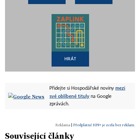
HRÁT
mezi
Přidejte si Hospodářské noviny
své oblíbené tituly
na Google
zprávách.
|
Předplatné HN+ je zcela bez reklam.
Související články