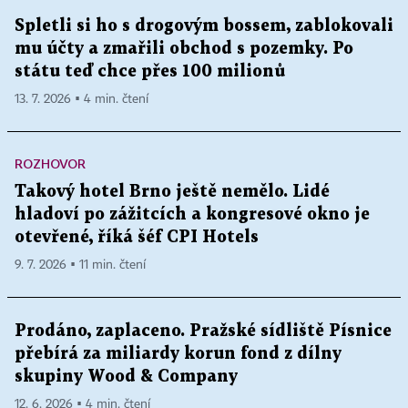
Spletli si ho s drogovým bossem, zablokovali
mu účty a zmařili obchod s pozemky. Po
státu teď chce přes 100 milionů
13. 7. 2026 ▪ 4 min. čtení
ROZHOVOR
Takový hotel Brno ještě nemělo. Lidé
hladoví po zážitcích a kongresové okno je
otevřené, říká šéf CPI Hotels
9. 7. 2026 ▪ 11 min. čtení
Prodáno, zaplaceno. Pražské sídliště Písnice
přebírá za miliardy korun fond z dílny
skupiny Wood & Company
12. 6. 2026 ▪ 4 min. čtení