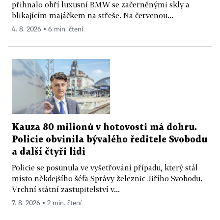
přihnalo obří luxusní BMW se začerněnými skly a
blikajícím majáčkem na střeše. Na červenou...
4. 8. 2026 ▪ 6 min. čtení
Kauza 80 milionů v hotovosti má dohru.
Policie obvinila bývalého ředitele Svobodu
a další čtyři lidi
Policie se posunula ve vyšetřování případu, který stál
místo někdejšího šéfa Správy železnic Jiřího Svobodu.
Vrchní státní zastupitelství v...
7. 8. 2026 ▪ 2 min. čtení