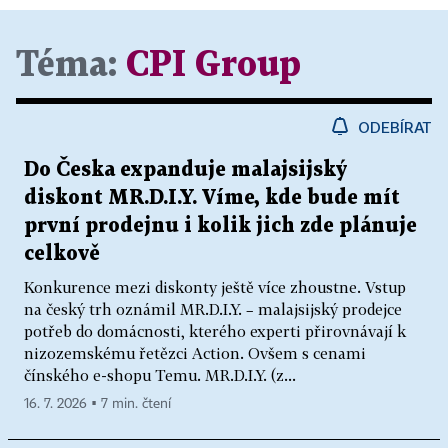
Téma:
CPI Group
ODEBÍRAT
Do Česka expanduje malajsijský
diskont MR.D.I.Y. Víme, kde bude mít
první prodejnu i kolik jich zde plánuje
celkově
Konkurence mezi diskonty ještě více zhoustne. Vstup
na český trh oznámil MR.D.I.Y. – malajsijský prodejce
potřeb do domácnosti, kterého experti přirovnávají k
nizozemskému řetězci Action. Ovšem s cenami
čínského e-shopu Temu. MR.D.I.Y. (z...
16. 7. 2026 ▪ 7 min. čtení