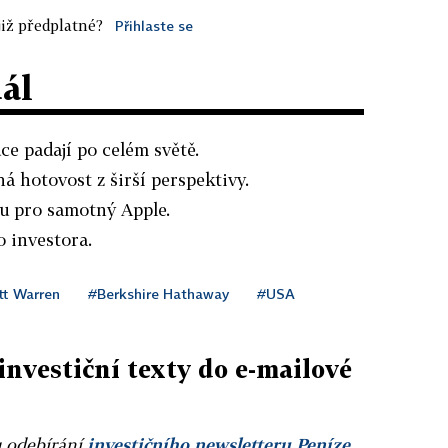
iž předplatné?
Přihlaste se
dál
ce padají po celém světě.
á hotovost z širší perspektivy.
u pro samotný Apple.
 investora.
tt Warren
#Berkshire Hathaway
#USA
investiční texty do e-mailové
u odebírání
investičního newsletteru Peníze