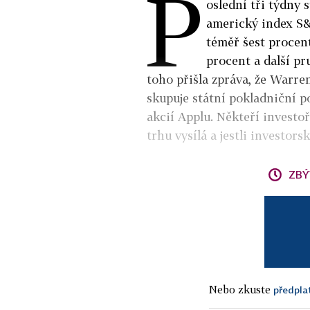
P
oslední tři týdny 
americký index S&
téměř šest procen
procent a další pr
toho přišla zpráva, že Warre
skupuje státní pokladniční p
akcií Applu. Někteří investoři
trhu vysílá a jestli investors
ZBÝ
Nebo zkuste
předpla