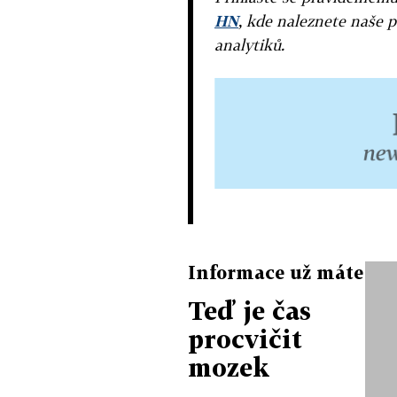
HN
, kde naleznete naše p
analytiků.
Informace už máte
Teď je čas
procvičit
mozek