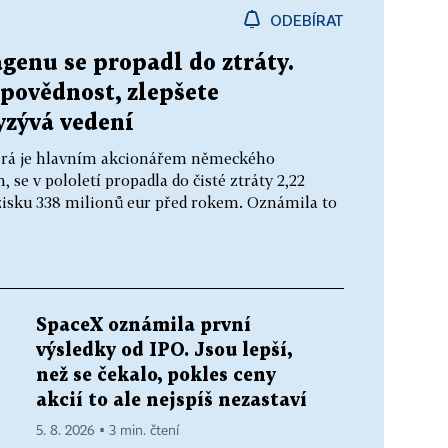
ODEBÍRAT
genu se propadl do ztráty.
dpovědnost, zlepšete
yzývá vedení
terá je hlavním akcionářem německého
e v pololetí propadla do čisté ztráty 2,22
 zisku 338 milionů eur před rokem. Oznámila to
SpaceX oznámila první
výsledky od IPO. Jsou lepší,
než se čekalo, pokles ceny
akcií to ale nejspíš nezastaví
5. 8. 2026 ▪ 3 min. čtení