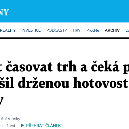
ARCHIV
REALITY
INVESTICE
PODCASTY
HRY
PročNe
D
t časovat trh a čeká 
šil drženou hotovost
y
iční rubriky
PŘEHRÁT ČLÁNEK
in. čtení