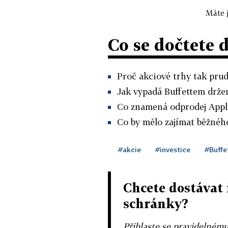
Máte j
Co se dočtete 
Proč akciové trhy tak prud
Jak vypadá Buffettem držen
Co znamená odprodej Appl
Co by mělo zajímat běžného
#akcie
#investice
#Buffe
Chcete dostávat 
schránky?
Přihlaste se pravidelném