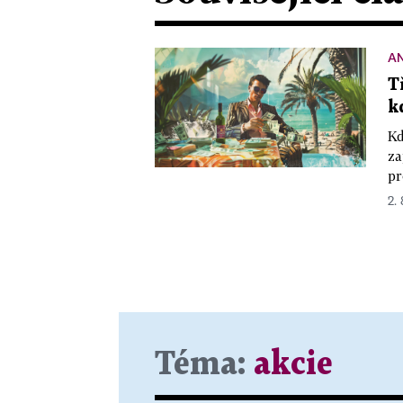
A
T
k
Kd
za
pr
2.
Téma:
akcie