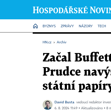
HOME
BYZNYS
ZPRÁVY
NÁZORY
TECH
HN.cz
›
Archiv
Začal Buffet
Prudce navý
státní papír
David Busta
vedoucí redaktor invest
6. 8. 2024 11:49 ▪ Aktualizováno ▪ 8 m