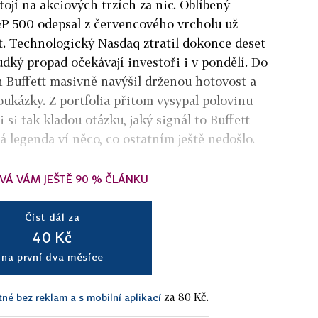
stojí na akciových trzích za nic. Oblíbený
P 500 odepsal z červencového vrcholu už
t. Technologický Nasdaq ztratil dokonce deset
udký propad očekávají investoři i v pondělí. Do
n Buffett masivně navýšil drženou hotovost a
oukázky. Z portfolia přitom vysypal polovinu
 si tak kladou otázku, jaký signál to Buffett
ká legenda ví něco, co ostatním ještě nedošlo.
VÁ VÁM JEŠTĚ 90 % ČLÁNKU
Číst dál za
40 Kč
na první dva měsíce
za 80 Kč.
tné bez reklam a s mobilní aplikací