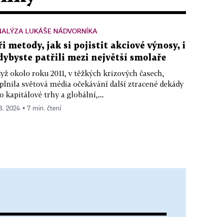
NALÝZA LUKÁŠE NÁDVORNÍKA
ři metody, jak si pojistit akciové výnosy, i
dybyste patřili mezi největší smolaře
yž okolo roku 2011, v těžkých krizových časech,
plnila světová média očekávání další ztracené dekády
o kapitálové trhy a globální,...
 8. 2024 ▪ 7 min. čtení