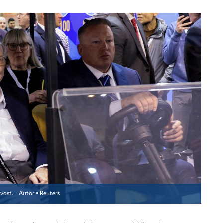
ovost.
Autor ▪
Reuters