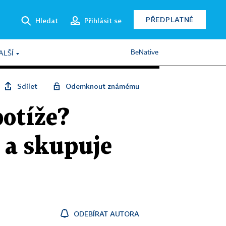
PŘEDPLATNÉ
Hledat
Přihlásit se
BeNative
ALŠÍ
Sdílet
Odemknout známému
potíže?
 a skupuje
ODEBÍRAT AUTORA