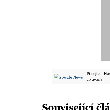
Přidejte si H
zprávách.
Související čl