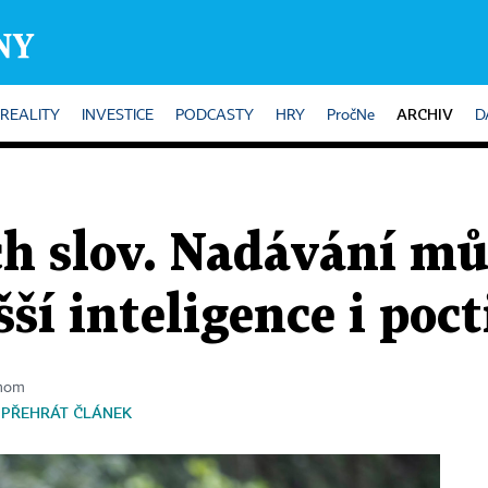
ARCHIV
REALITY
INVESTICE
PODCASTY
HRY
PročNe
D
ch slov. Nadávání mů
í inteligence i poct
onom
PŘEHRÁT ČLÁNEK