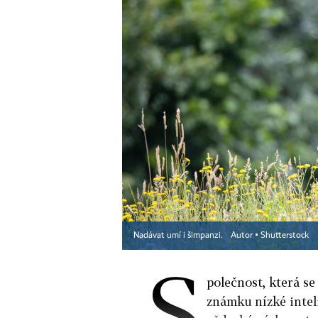
Nadávat umí i šimpanzi.
Autor ▪
Shutterstock
S
polečnost, která se
známku nízké intel