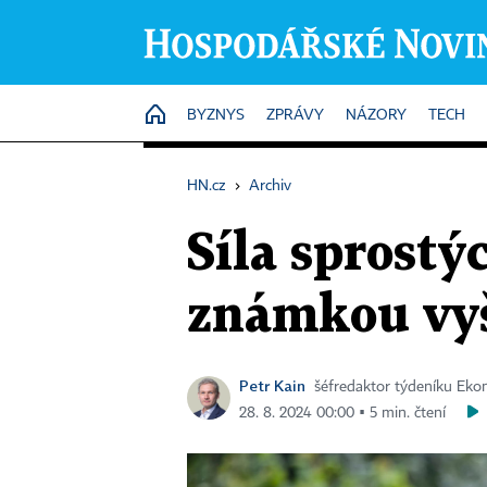
HOME
BYZNYS
ZPRÁVY
NÁZORY
TECH
HN.cz
›
Archiv
Síla sprostý
známkou vyšš
Petr Kain
šéfredaktor týdeníku Ek
28. 8. 2024 00:00 ▪ 5 min. čtení