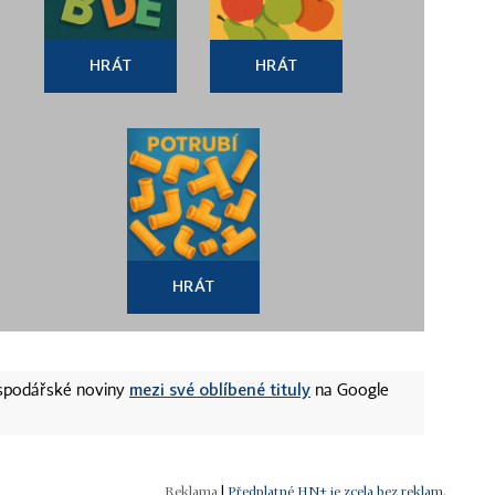
HRÁT
HRÁT
HRÁT
mezi své oblíbené tituly
ospodářské noviny
na Google
|
Předplatné HN+ je zcela bez reklam.