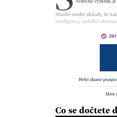
vědecký výzkum, je
Mnohé studie ukázaly, že na
inteligence, verbální obratno
ZBÝ
Nebo zkuste
předpla
Máte j
Co se dočtete 