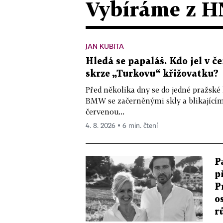
Vybíráme z H
JAN KUBITA
Hledá se papaláš. Kdo jel v
skrze „Turkovu“ křižovatku?
Před několika dny se do jedné pražské
BMW se začerněnými skly a blikající
červenou...
4. 8. 2026 ▪ 6 min. čtení
P
p
P
o
r