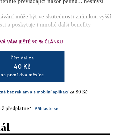
 tenhle převládající názor pěkná… nesmysl.
dávání může být ve skutečnosti známkou vyšší
sti a poskytuje i mnohé další benefity.
VÁ VÁM JEŠTĚ 90 % ČLÁNKU
Číst dál za
40 Kč
na první dva měsíce
za 80 Kč.
tné bez reklam a s mobilní aplikací
iž předplatné?
Přihlaste se
dál