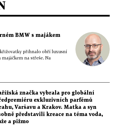
N
 černém BMW s majákem
 křižovatky přihnalo obří luxusní
m majáčkem na střeše. Na
ařížská značka vybrala pro globální
ředpremiéru exkluzivních parfémů
rahu, Varšavu a Krakov. Matka a syn
sobně představili kreace na téma voda,
ůže a pižmo