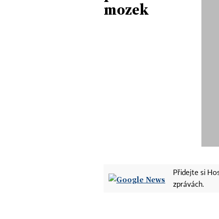
mozek
Přidejte si H
zprávách.