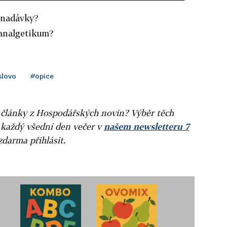
í nadávky?
 analgetikum?
slovo
#opice
ní články z Hospodářských novin? Výběr těch
 každý všední den večer v
našem newsletteru 7
zdarma přihlásit.