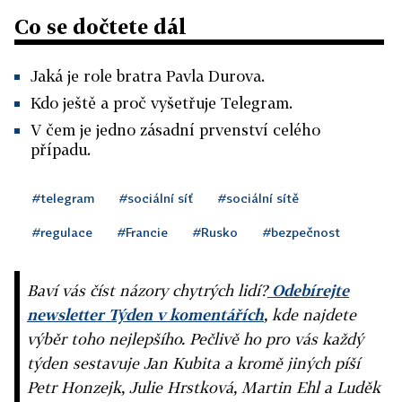
Co se dočtete dál
Jaká je role bratra Pavla Durova.
Kdo ještě a proč vyšetřuje Telegram.
V čem je jedno zásadní prvenství celého
případu.
#telegram
#sociální síť
#sociální sítě
#regulace
#Francie
#Rusko
#bezpečnost
Baví vás číst názory chytrých lidí?
Odebírejte
newsletter Týden v komentářích
, kde najdete
výběr toho nejlepšího. Pečlivě ho pro vás každý
týden sestavuje Jan Kubita a kromě jiných píší
Petr Honzejk, Julie Hrstková, Martin Ehl a Luděk