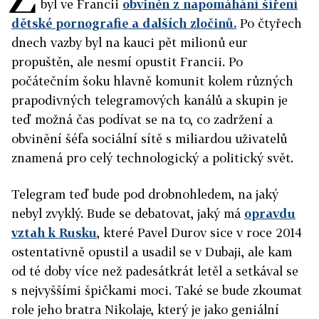
byl ve Francii
obviněn z napomáhání šíření
dětské pornografie a dalších zločinů.
Po čtyřech
dnech vazby byl na kauci pět milionů eur
propuštěn, ale nesmí opustit Francii. Po
počátečním šoku hlavně komunit kolem různých
prapodivných telegramových kanálů a skupin je
teď možná čas podívat se na to, co zadržení a
obvinění šéfa sociální sítě s miliardou uživatelů
znamená pro celý technologický a politický svět.
Telegram teď bude pod drobnohledem, na jaký
nebyl zvyklý. Bude se debatovat, jaký má
opravdu
vztah k Rusku
, které Pavel Durov sice v roce 2014
ostentativně opustil a usadil se v Dubaji, ale kam
od té doby více než padesátkrát letěl a setkával se
s nejvyššími špičkami moci. Také se bude zkoumat
role jeho bratra Nikolaje, který je jako geniální