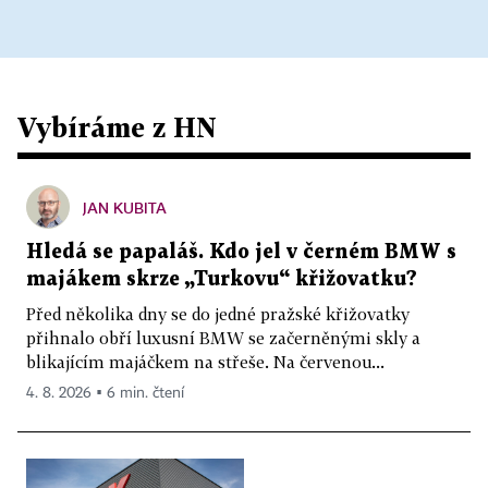
Vybíráme z HN
JAN KUBITA
Hledá se papaláš. Kdo jel v černém BMW s
majákem skrze „Turkovu“ křižovatku?
Před několika dny se do jedné pražské křižovatky
přihnalo obří luxusní BMW se začerněnými skly a
blikajícím majáčkem na střeše. Na červenou...
4. 8. 2026 ▪ 6 min. čtení