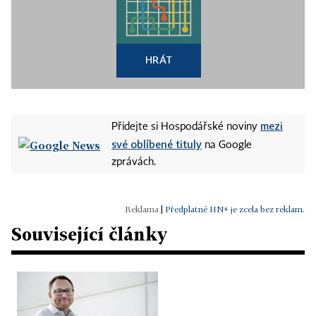
HRÁT
mezi
Přidejte si Hospodářské noviny
své oblíbené tituly
na Google
zprávách.
|
Předplatné HN+ je zcela bez reklam.
Související články