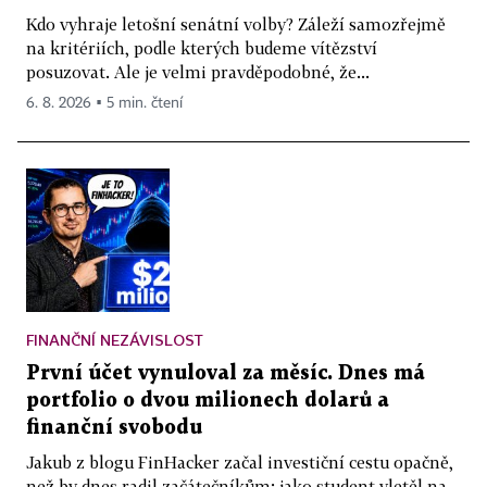
Kdo vyhraje letošní senátní volby? Záleží samozřejmě
na kritériích, podle kterých budeme vítězství
posuzovat. Ale je velmi pravděpodobné, že...
6. 8. 2026 ▪ 5 min. čtení
FINANČNÍ NEZÁVISLOST
První účet vynuloval za měsíc. Dnes má
portfolio o dvou milionech dolarů a
finanční svobodu
Jakub z blogu FinHacker začal investiční cestu opačně,
než by dnes radil začátečníkům: jako student vletěl na