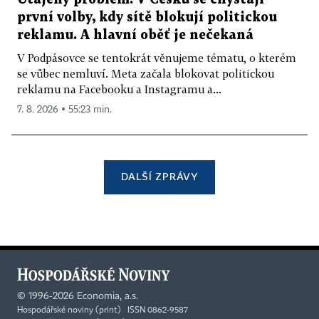
první volby, kdy sítě blokují politickou
reklamu. A hlavní oběť je nečekaná
V Podpásovce se tentokrát věnujeme tématu, o kterém
se vůbec nemluví. Meta začala blokovat politickou
reklamu na Facebooku a Instagramu a...
7. 8. 2026 ▪ 55:23 min.
DALŠÍ ZPRÁVY
©
1996-2026
Economia, a.s.
Hospodářské noviny (print) ISSN 0862-9587