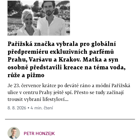
Pařížská značka vybrala pro globální
předpremiéru exkluzivních parfémů
Prahu, Varšavu a Krakov. Matka a syn
osobně představili kreace na téma voda,
růže a pižmo
Je 23. července krátce po deváté ráno a módní Pařížská
ulice v centru Prahy ještě spí. Přesto se tudy začínají
trousit vybraní lifestyloví...
8. 8. 2026 ▪ 4 min. čtení
PETR HONZEJK