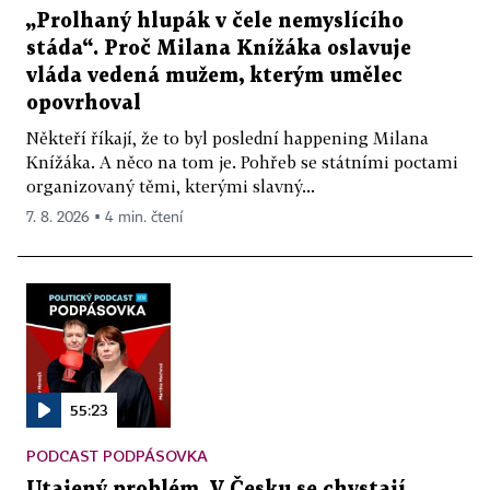
„Prolhaný hlupák v čele nemyslícího
stáda“. Proč Milana Knížáka oslavuje
vláda vedená mužem, kterým umělec
opovrhoval
Někteří říkají, že to byl poslední happening Milana
Knížáka. A něco na tom je. Pohřeb se státními poctami
organizovaný těmi, kterými slavný...
7. 8. 2026 ▪ 4 min. čtení
55:23
PODCAST PODPÁSOVKA
Utajený problém. V Česku se chystají