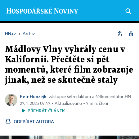
HN.cz
›
Archiv
Mádlovy Vlny vyhrály cenu v
Kalifornii. Přečtěte si pět
momentů, které film zobrazuje
jinak, než se skutečně staly
Petr Honzejk
zástupce šéfredaktora a šéfkomentátor HN
27. 1. 2025 07:47 ▪ Aktualizováno ▪ 7 min. čtení
PŘEHRÁT ČLÁNEK
ODEBÍRAT AUTORA