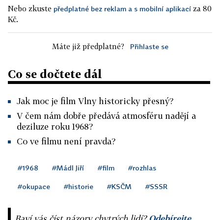
Nebo zkuste
za 80
předplatné bez reklam a s mobilní aplikací
Kč.
Máte již předplatné?
Přihlaste se
Co se dočtete dál
Jak moc je film Vlny historicky přesný?
V čem nám dobře předává atmosféru nadějí a
deziluze roku 1968?
Co ve filmu není pravda?
#1968
#Mádl Jiří
#film
#rozhlas
#okupace
#historie
#KSČM
#SSSR
Baví vás číst názory chytrých lidí?
Odebírejte