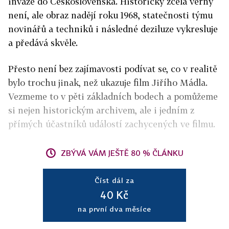
invaze do Československa. Historicky zcela věrný
není, ale obraz nadějí roku 1968, statečnosti týmu
novinářů a techniků i následné deziluze vykresluje
a předává skvěle.
Přesto není bez zajímavosti podívat se, co v realitě
bylo trochu jinak, než ukazuje film Jiřího Mádla.
Vezmeme to v pěti základních bodech a pomůžeme
si nejen historickým archivem, ale i jedním z
přímých účastníků událostí zachycených ve filmu.
ZBÝVÁ VÁM JEŠTĚ 80 % ČLÁNKU
Číst dál za
40 Kč
na první dva měsíce