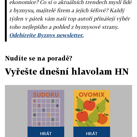
ekonomice? Co si o aktuálních trendech myslí lidé
z byznysu, majitelé firem a jejich šéfové? Každý
týden v pátek vám naši top autoři přinášejí výběr
toho nejlepšího a pohled z byznysové strany.
Odebírejte Byznys newsletter.
Nudíte se na poradě?
Vyřešte dnešní hlavolam HN
HRÁT
HRÁT