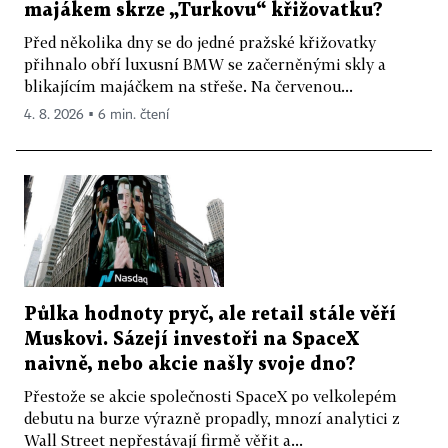
majákem skrze „Turkovu“ křižovatku?
Před několika dny se do jedné pražské křižovatky
přihnalo obří luxusní BMW se začerněnými skly a
blikajícím majáčkem na střeše. Na červenou...
4. 8. 2026 ▪ 6 min. čtení
Půlka hodnoty pryč, ale retail stále věří
Muskovi. Sázejí investoři na SpaceX
naivně, nebo akcie našly svoje dno?
Přestože se akcie společnosti SpaceX po velkolepém
debutu na burze výrazně propadly, mnozí analytici z
Wall Street nepřestávají firmě věřit a...