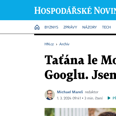
HOME
BYZNYS
ZPRÁVY
NÁZORY
TECH
HN.cz
›
Archiv
Taťána le Mo
Googlu. Jsem
Michael Mareš
redaktor
P
1. 3. 2024 09:41 ▪ 3 min. čtení