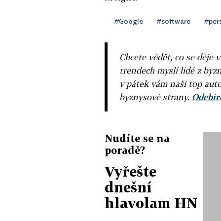
#Google
#software
#per
Chcete vědět, co se děje 
trendech myslí lidé z byzn
v pátek vám naši top auto
byznysové strany.
Odebíre
Nudíte se na
poradě?
Vyřešte
dnešní
hlavolam HN