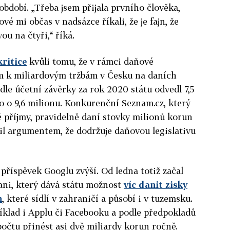
období. „Třeba jsem přijala prvního člověka,
vé mi občas v nadsázce říkali, že je fajn, že
ou na čtyři,“ říká.
kritice
kvůli tomu, že v rámci daňové
m k miliardovým tržbám v Česku na daních
dle účetní závěrky za rok 2020 státu odvedl 7,5
lo o 9,6 milionu. Konkurenční Seznam.cz, který
 příjmy, pravidelně daní stovky milionů korun
nil argumentem, že dodržuje daňovou legislativu
příspěvek Googlu zvýší. Od ledna totiž začal
ani, který dává státu možnost
víc danit zisky
m
, které sídlí v zahraničí a působí i v tuzemsku.
íklad i Applu či Facebooku a podle předpokladů
počtu přinést asi dvě miliardy korun ročně.