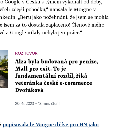
ro Google v Česku s týmem vykonali od doby,
vřeli zdejší pobočku,“ napsala le Moigne v
inkedIn. „Beru jako požehnání, že jsem se mohla
ce jsem za to dostala zaplaceno! Členové mého
vé a Google nikdy nebyla jen práce.“
ROZHOVOR
Alza byla budovaná pro peníze,
Mall pro exit. To je
fundamentální rozdíl, říká
veteránka české e-commerce
Dvořáková
20. 6. 2023 ▪ 13 min. čtení
06
popisovala le Moigne dříve pro HN jako