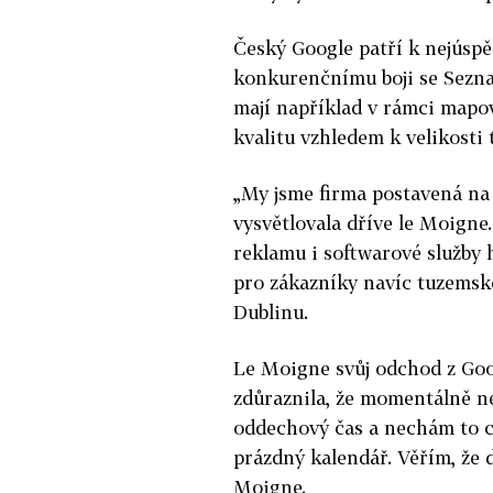
Český Google patří k nejúsp
konkurenčnímu boji se Sezname
mají například v rámci mapo
kvalitu vzhledem k velikosti 
„My jsme firma postavená na 
vysvětlovala dříve le Moigne
reklamu i softwarové služby 
pro zákazníky navíc tuzemsk
Dublinu.
Le Moigne svůj odchod z Goo
zdůraznila, že momentálně n
oddechový čas a nechám to c
prázdný kalendář. Věřím, že d
Moigne.