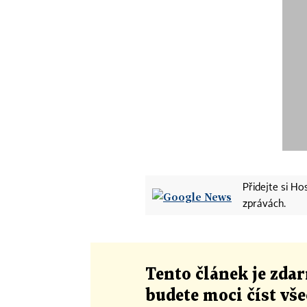
Přidejte si H
zprávách.
Tento článek
je
zdar
budete moci číst vš