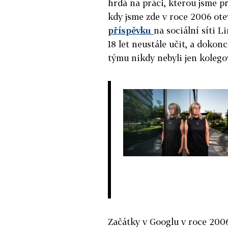
hrdá na práci, kterou jsme p
kdy jsme zde v roce 2006 ote
příspěvku
na sociální síti L
18 let neustále učit, a dokon
týmu nikdy nebyli jen kolego
Začátky v Googlu v roce 20