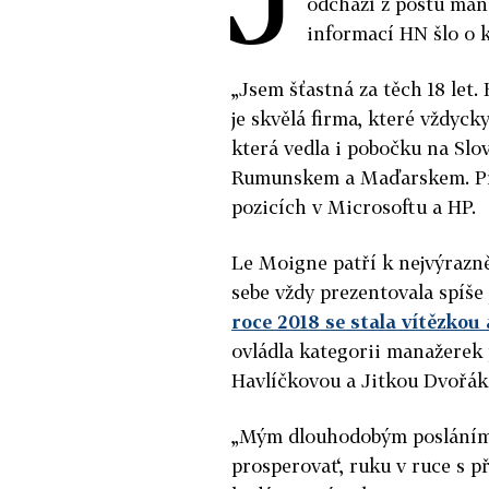
odchází z postu man
informací HN šlo o 
„Jsem šťastná za těch 18 let.
je skvělá firma, které vždyck
která vedla i pobočku na Slo
Rumunskem a Maďarskem. Př
pozicích v Microsoftu a HP.
Le Moigne patří k nejvýrazn
sebe vždy prezentovala spíše
roce 2018 se stala vítězko
ovládla kategorii manažerek 
Havlíčkovou a Jitkou Dvořák
„Mým dlouhodobým posláním b
prosperovat‘, ruku v ruce s p