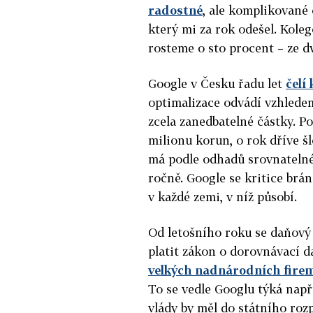
radostné
, ale komplikované 
který mi za rok odešel. Kolego
rosteme o sto procent – ze dv
Google v Česku řadu let
čelí 
optimalizace odvádí vzhlede
zcela zanedbatelné částky. Po
milionu korun, o rok dříve š
má podle odhadů srovnatelné
ročně. Google se kritice brá
v každé zemi, v níž působí.
Od letošního roku se daňový 
platit zákon o dorovnávací d
velkých nadnárodních fire
To se vedle Googlu týká např
vlády by měl do státního roz