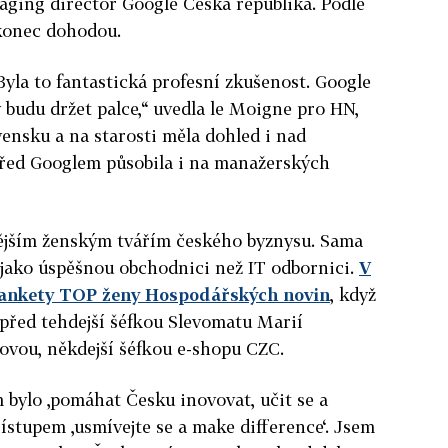
aging director Google Česká republika. Podle
konec dohodou.
 Byla to fantastická profesní zkušenost. Google
y budu držet palce,“ uvedla le Moigne pro HN,
vensku a na starosti měla dohled i nad
ed Googlem působila i na manažerských
ějším ženským tvářím českého byznysu. Sama
 jako úspěšnou obchodnici než IT odbornici.
V
u ankety TOP ženy Hospodářských novin
, když
před tehdejší šéfkou Slevomatu Marií
ovou, někdejší šéfkou e-shopu CZC.
ylo ‚pomáhat Česku inovovat, učit se a
řístupem ‚usmívejte se a make difference‘. Jsem