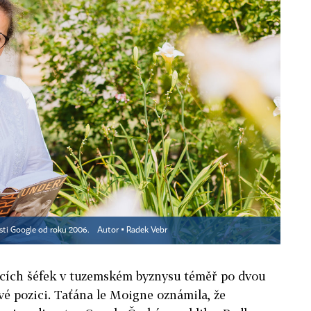
sti Google od roku 2006.
Autor ▪
Radek Vebr
žících šéfek v tuzemském byznysu téměř po dvou
é pozici. Taťána le Moigne oznámila, že