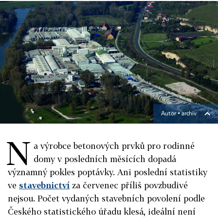
Autor ▪
archiv
N
a výrobce betonových prvků pro rodinné
domy v posledních měsících dopadá
významný pokles poptávky. Ani poslední statistiky
ve
stavebnictví
za červenec příliš povzbudivé
nejsou. Počet vydaných stavebních povolení podle
Českého statistického úřadu klesá, ideální není