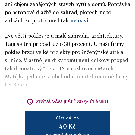
ani objem zahájených staveb bytů a domů. Poptávka
po betonové dlažbě do zahrad, plotech nebo
zídkách se proto hned tak
neoživí
.
„Největší pokles je u malé zahradní architektury.
Tam se trh propadl až o 30 procent. U naší firmy
pokles brzdí velké projekty pro inženýrské sítě a
silnice. Vlastně jen díky tomu není celkový propad
tak dramatický,“ řekl HN v rozhovoru Marek
Matějka, jednatel a obchodní ředitel rodinné firmy
CS Beton.
ZBÝVÁ VÁM JEŠTĚ 80 % ČLÁNKU
Číst dál za
40 Kč
na první dva měsíce