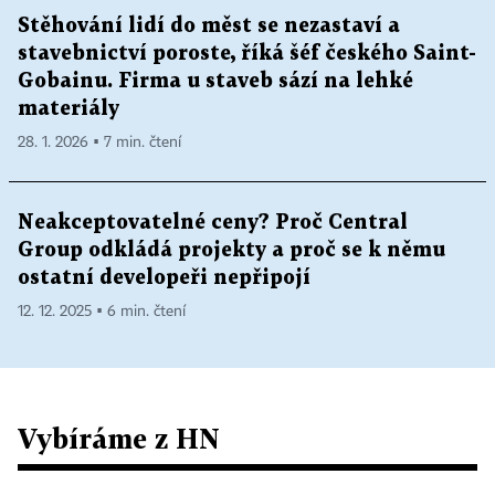
Stěhování lidí do měst se nezastaví a
stavebnictví poroste, říká šéf českého Saint-
Gobainu. Firma u staveb sází na lehké
materiály
28. 1. 2026 ▪ 7 min. čtení
Neakceptovatelné ceny? Proč Central
Group odkládá projekty a proč se k němu
ostatní developeři nepřipojí
12. 12. 2025 ▪ 6 min. čtení
Vybíráme z HN