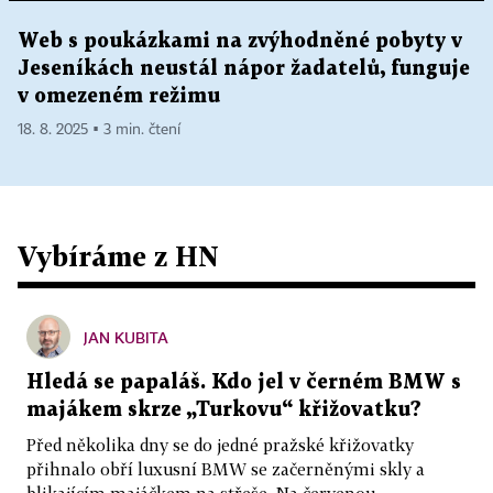
Web s poukázkami na zvýhodněné pobyty v
Jeseníkách neustál nápor žadatelů, funguje
v omezeném režimu
18. 8. 2025 ▪ 3 min. čtení
Vybíráme z HN
JAN KUBITA
Hledá se papaláš. Kdo jel v černém BMW s
majákem skrze „Turkovu“ křižovatku?
Před několika dny se do jedné pražské křižovatky
přihnalo obří luxusní BMW se začerněnými skly a
blikajícím majáčkem na střeše. Na červenou...