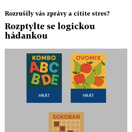
Rozrušily vás zprávy a cítíte stres?
Rozptylte se logickou
hádankou
HRÁT
HRÁT