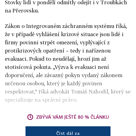
Stovky lidí v pondělí odmítly odejít i v Troubkách
na Přerovsku.
Zákon o Integrovaném záchranném systému říká,
že v případě vyhlášení krizové situace jsou lidé i
firmy povinni strpět omezení, vyplývající z
protikrizových opatření – tedy i nařízenou
evakuaci. Pokud to neudělají, hrozí jim až
stotisícová pokuta. „Výzva k evakuaci není
doporučení, ale závazný pokyn vydaný zákonem
určenou osobou, který je každý povinen
respektovat,“ říká advokát Tomáš Nahodil, který se
specializuje na správní právo.
ZBÝVÁ VÁM JEŠTĚ 80 % ČLÁNKU
Číst dál za