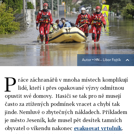
Autor ▪
HN – Libor Fojtík
P
ráce záchranářů v mnoha místech komplikují
lidé, kteří i přes opakované výzvy odmítnou
opustit své domovy. Hasiči se tak pro ně musejí
často za ztížených podmínek vracet a chybí tak
jinde. Nemluvě o zbytečných nákladech. Příkladem
je město Jeseník, kde musel pět desítek tamních
obyvatel o víkendu nakonec
evakuovat vrtulník
.