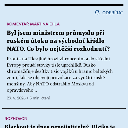
ODEBÍRAT
KOMENTÁŘ MARTINA EHLA
Byl jsem ministrem průmyslu při
ruském útoku na východní křídlo
NATO. Co bylo nejtěžší rozhodnutí?
Fronta na Ukrajině hrozí zhroucením a do střední
Evropy proudí stovky tisíc uprchlíků. Rusko
shromažďuje desítky tisíc vojáků u hranic baltských
zemí, kde se objevují provokace za využití ruské
menšiny. Aby NATO odstrašilo Moskvu od
opravdového...
29. 4. 2026 ▪ 5 min. čtení
ROZHOVOR
Blackout je dnes nepojistitelný. Riziko je