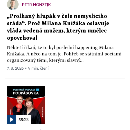
PETR HONZEJK
„Prolhaný hlupák v čele nemyslícího
stáda“. Proč Milana Knížáka oslavuje
vláda vedená mužem, kterým umělec
opovrhoval
Někteří říkají, že to byl poslední happening Milana
Knížáka. A něco na tom je. Pohřeb se státními poctami
organizovaný těmi, kterými slavný...
7. 8. 2026 ▪ 4 min. čtení
55:23