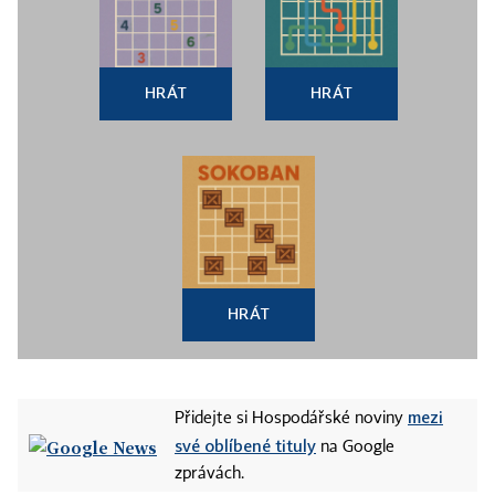
HRÁT
HRÁT
HRÁT
mezi
Přidejte si Hospodářské noviny
své oblíbené tituly
na Google
zprávách.