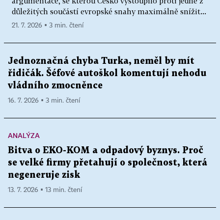
argumentace, se kterou Česko vystoupilo proti jedné z
důležitých součástí evropské snahy maximálně snížit...
21. 7. 2026 ▪ 3 min. čtení
Jednoznačná chyba Turka, neměl by mít
řidičák. Šéfové autoškol komentují nehodu
vládního zmocněnce
16. 7. 2026 ▪ 3 min. čtení
ANALÝZA
Bitva o EKO-KOM a odpadový byznys. Proč
se velké firmy přetahují o společnost, která
negeneruje zisk
13. 7. 2026 ▪ 13 min. čtení