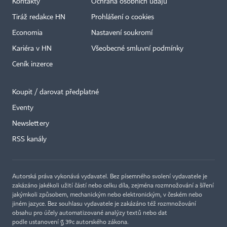
Kontakty
Ochrana osobních údajů
Tiráž redakce HN
Prohlášení o cookies
Economia
Nastavení soukromí
Kariéra v HN
Všeobecné smluvní podmínky
Ceník inzerce
Koupit / darovat předplatné
Eventy
×
Newslettery
RSS kanály
Autorská práva vykonává vydavatel. Bez písemného svolení vydavatele je
zakázáno jakékoli užití částí nebo celku díla, zejména rozmnožování a šíření
jakýmkoli způsobem, mechanickým nebo elektronickým, v českém nebo
jiném jazyce. Bez souhlasu vydavatele je zakázáno též rozmnožování
obsahu pro účely automatizované analýzy textů nebo dat
podle ustanovení § 39c autorského zákona.