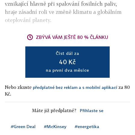
vznikající hlavně při spalování fosilních paliv,
hraje zásadní roli ve změně klimatu a globálním
oteplování planety.
ZBÝVÁ VÁM JEŠTĚ 80 % ČLÁNKU
Číst dál za
40 Kč
na první dva měsíce
Nebo zkuste
za 80
předplatné bez reklam a s mobilní aplikací
Kč.
Máte již předplatné?
Přihlaste se
#Green Deal
#McKinsey
#energetika