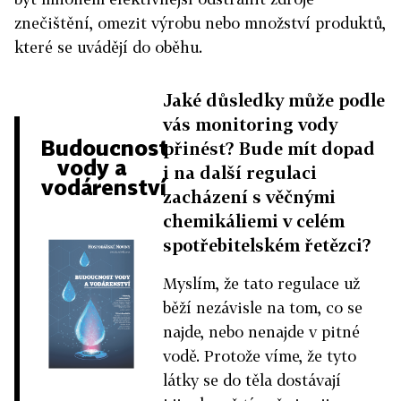
znečištění, omezit výrobu nebo množství produktů,
které se uvádějí do oběhu.
Jaké důsledky může podle
vás monitoring vody
Budoucnost
přinést? Bude mít dopad
vody a
i na další regulaci
vodárenství
zacházení s věčnými
chemikáliemi v celém
spotřebitelském řetězci?
Myslím, že tato regulace už
běží nezávisle na tom, co se
najde, nebo nenajde v pitné
vodě. Protože víme, že tyto
látky se do těla dostávají