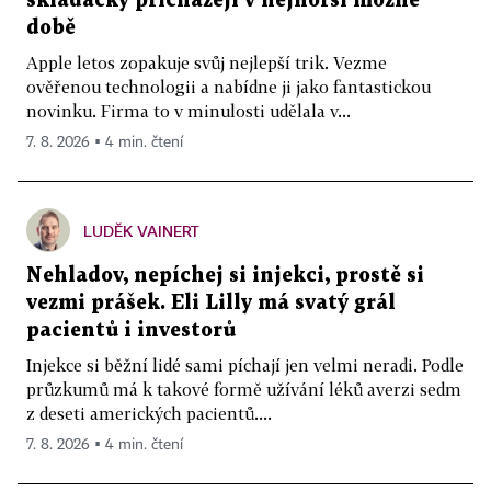
skládačky přicházejí v nejhorší možné
době
Apple letos zopakuje svůj nejlepší trik. Vezme
ověřenou technologii a nabídne ji jako fantastickou
novinku. Firma to v minulosti udělala v...
7. 8. 2026 ▪ 4 min. čtení
LUDĚK VAINERT
Nehladov, nepíchej si injekci, prostě si
vezmi prášek. Eli Lilly má svatý grál
pacientů i investorů
Injekce si běžní lidé sami píchají jen velmi neradi. Podle
průzkumů má k takové formě užívání léků averzi sedm
z deseti amerických pacientů....
7. 8. 2026 ▪ 4 min. čtení