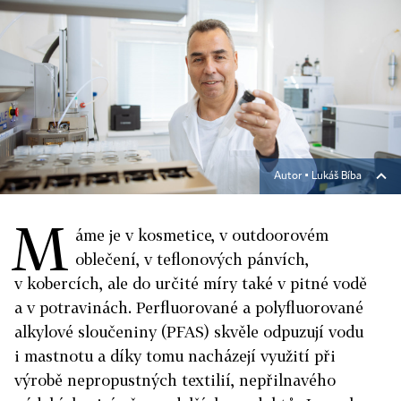
Autor ▪
Lukáš Bíba
M
áme je v kosmetice, v outdoorovém
oblečení, v teflonových pánvích,
v kobercích, ale do určité míry také v pitné vodě
a v potravinách. Perfluorované a polyfluorované
alkylové sloučeniny (PFAS) skvěle odpuzují vodu
i mastnotu a díky tomu nacházejí využití při
výrobě nepropustných textilií, nepřilnavého