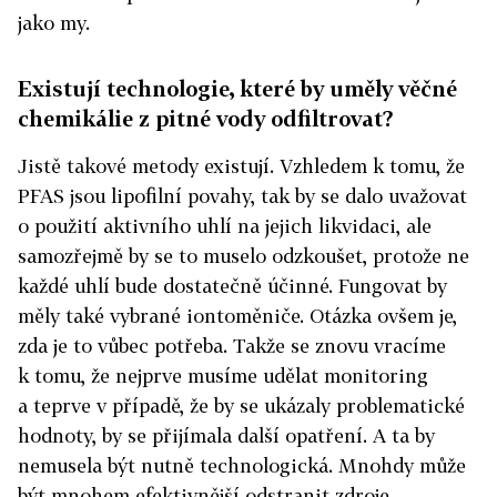
jako my.
Existují technologie, které by uměly věčné
chemikálie z pitné vody odfiltrovat?
Jistě takové metody existují. Vzhledem k tomu, že
PFAS jsou lipofilní povahy, tak by se dalo uvažovat
o použití aktivního uhlí na jejich likvidaci, ale
samozřejmě by se to muselo odzkoušet, protože ne
každé uhlí bude dostatečně účinné. Fungovat by
měly také vybrané iontoměniče. Otázka ovšem je,
zda je to vůbec potřeba. Takže se znovu vracíme
k tomu, že nejprve musíme udělat monitoring
a teprve v případě, že by se ukázaly problematické
hodnoty, by se přijímala další opatření. A ta by
nemusela být nutně technologická. Mnohdy může
být mnohem efektivnější odstranit zdroje