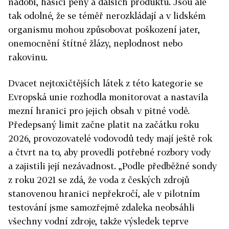
nádobí, hasicí pěny a dalších produktů. Jsou ale
tak odolné, že se téměř nerozkládají a v lidském
organismu mohou způsobovat poškození jater,
onemocnění štítné žlázy, neplodnost nebo
rakovinu.
Dvacet nejtoxičtějších látek z této kategorie se
Evropská unie rozhodla monitorovat a nastavila
mezní hranici pro jejich obsah v pitné vodě.
Předepsaný limit začne platit na začátku roku
2026, provozovatelé vodovodů tedy mají ještě rok
a čtvrt na to, aby provedli potřebné rozbory vody
a zajistili její nezávadnost. „Podle předběžné sondy
z roku 2021 se zdá, že voda z českých zdrojů
stanovenou hranici nepřekročí, ale v pilotním
testování jsme samozřejmě zdaleka neobsáhli
všechny vodní zdroje, takže výsledek teprve