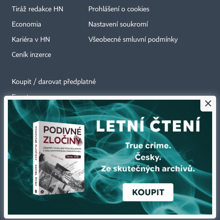
Tiráž redakce HN
Prohlášení o cookies
Economia
Nastavení soukromí
Kariéra v HN
Všeobecné smluvní podmínky
Ceník inzerce
Koupit / darovat předplatné
Eventy
×
Newslettery
RSS kanály
Autorská práva vykonává vydavatel. Bez písemného svolení vydavatele je
zakázáno jakékoli užití částí nebo celku díla, zejména rozmnožování a šíření
jakýmkoli způsobem, mechanickým nebo elektronickým, v českém nebo
jiném jazyce. Bez souhlasu vydavatele je zakázáno též rozmnožování
obsahu pro účely automatizované analýzy textů nebo dat
podle ustanovení § 39c autorského zákona.