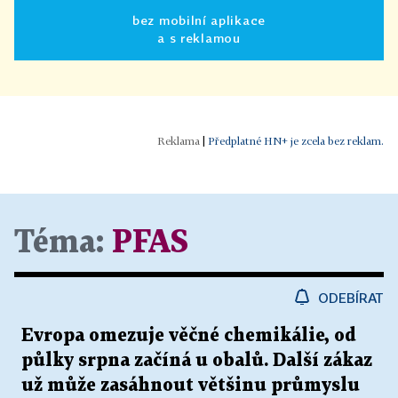
bez mobilní aplikace
a s reklamou
|
Předplatné HN+ je zcela bez reklam.
Téma:
PFAS
ODEBÍRAT
Evropa omezuje věčné chemikálie, od
půlky srpna začíná u obalů. Další zákaz
už může zasáhnout většinu průmyslu