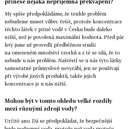
přinese nějaká nepříjemná překvapení?
My spíše předpokládáme, že tenhle problém
nebudeme muset vůbec řešit, protože koncentrace
těchto látek v pitné vodě v Česku bude daleko
nižší, než je povolená maximální hodnota. Před pár
lety jsme už provedli předběžnou studii
na omezeném množství vzorků a z té se zdá, že to
nebude u nás problém. Naštěstí se u nás tyto látky
samostatně průmyslově nevyrábí, jen se používají
při výrobě jiných produktů, takže jejich
koncentrace je u nás nižší.
Mohou být v tomto ohledu velké rozdíly
mezi různými zdroji vody?
Určitě ano. Dá se předpokládat, že bezpečnější
bude podzemní voda, protože než voda proteče