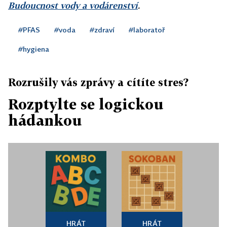
Budoucnost vody a vodárenství
.
#PFAS
#voda
#zdraví
#laboratoř
#hygiena
Rozrušily vás zprávy a cítíte stres?
Rozptylte se logickou
hádankou
HRÁT
HRÁT