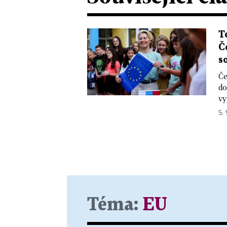
T
Č
s
Če
do
vy
5.
Téma:
EU