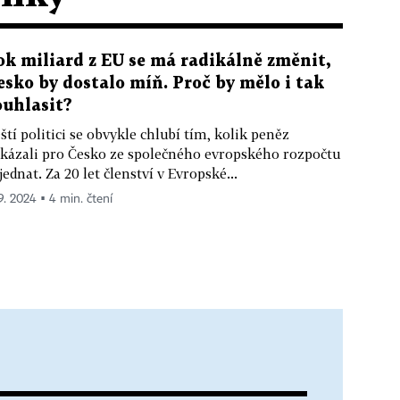
ok miliard z EU se má radikálně změnit,
esko by dostalo míň. Proč by mělo i tak
ouhlasit?
ští politici se obvykle chlubí tím, kolik peněz
kázali pro Česko ze společného evropského rozpočtu
jednat. Za 20 let členství v Evropské...
 9. 2024 ▪ 4 min. čtení