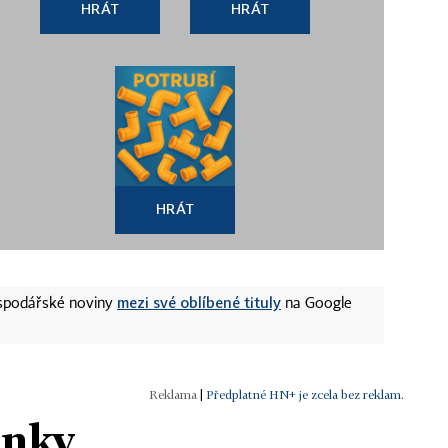
HRÁT
HRÁT
HRÁT
mezi své oblíbené tituly
ospodářské noviny
na Google
|
Předplatné HN+ je zcela bez reklam.
ánky