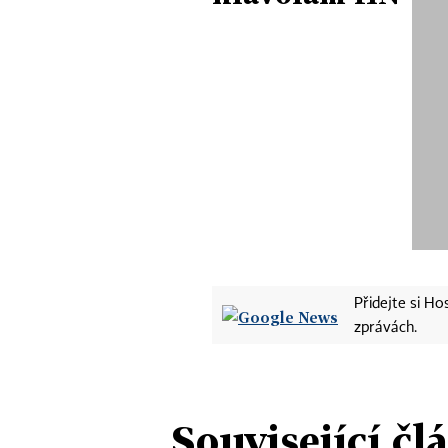
Přidejte si H
zprávách.
Související čl