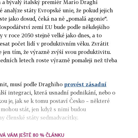
a bývalý italský premiér Mario Draghi
é analýze státy Evropské unie, že pokud jejich
te jako dosud, čeká na ně „pomalá agonie“.
Hospodářství zemí EU bude podle někdejšího
 v roce 2050 stejně velké jako dnes, a to
esat počet lidí v produktivním věku. Zvrátit
 jen tím, že výrazně zvýší svou produktivitu.
ledních letech roste výrazně pomaleji než třeba
nit, musí podle Draghiho
provést zásadní
alší integraci, která usnadní podnikání, nebo o
ou je, jak se k tomu postaví Česko – některé
mohou stát, jen když s nimi budou
ny členské státy sedmadvacítky.
VÁ VÁM JEŠTĚ 80 % ČLÁNKU