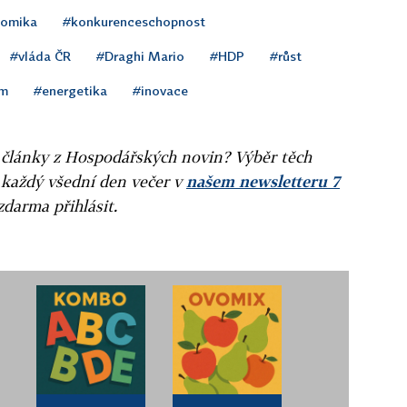
omika
#konkurenceschopnost
#vláda ČR
#Draghi Mario
#HDP
#růst
um
#energetika
#inovace
ní články z Hospodářských novin? Výběr těch
 každý všední den večer v
našem newsletteru 7
zdarma přihlásit.