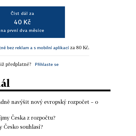
Číst dál za
40 Kč
na první dva měsíce
za 80 Kč.
tné bez reklam a s mobilní aplikací
iž předplatné?
Přihlaste se
dál
dně navýšit nový evropský rozpočet – o
íjmy Česka z rozpočtu?
y Česko souhlasí?