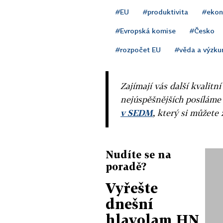
#EU
#produktivita
#ekon
#Evropská komise
#Česko
#rozpočet EU
#věda a výzk
Zajímají vás další kvalit
nejúspěšnějších posíláme
v SEDM
, který si můžete 
Nudíte se na
poradě?
Vyřešte
dnešní
hlavolam HN