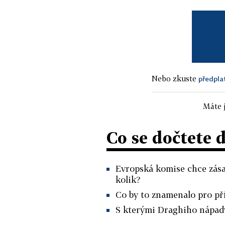
Nebo zkuste
předpla
Máte j
Co se dočtete 
Evropská komise chce zása
kolik?
Co by to znamenalo pro př
S kterými Draghiho nápad