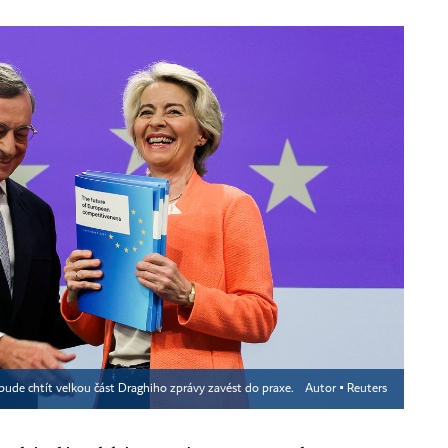
bude chtít velkou část Draghiho zprávy zavést do praxe.
Autor ▪
Reuters