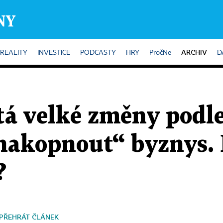
ARCHIV
REALITY
INVESTICE
PODCASTY
HRY
PročNe
D
tá velké změny podl
„nakopnout“ byznys.
?
PŘEHRÁT ČLÁNEK