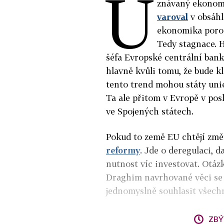
U
znávaný ekonom 
varoval
v obsáhl
ekonomika poros
Tedy stagnace. 
šéfa Evropské centrální banky
hlavně kvůli tomu, že bude kl
tento trend mohou státy unie
Ta ale přitom v Evropě v pos
ve Spojených státech.
Pokud to země EU chtějí změ
reformy
. Jde o deregulaci, d
nutnost víc investovat. Otázk
Draghim navrhované věci se 
jednomyslně souhlasit všech
ZBÝ