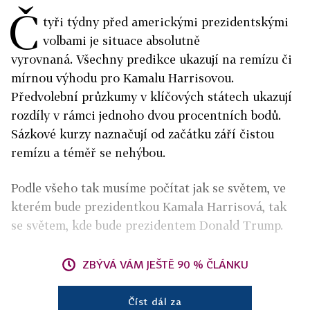
Č
tyři týdny před americkými prezidentskými
volbami je situace absolutně
vyrovnaná. Všechny predikce ukazují na remízu či
mírnou výhodu pro Kamalu Harrisovou.
Předvolební průzkumy v klíčových státech ukazují
rozdíly v rámci jednoho dvou procentních bodů.
Sázkové kurzy naznačují od začátku září čistou
remízu a téměř se nehýbou.
Podle všeho tak musíme počítat jak se světem, ve
kterém bude prezidentkou Kamala Harrisová, tak
se světem, kde bude prezidentem Donald Trump.
ZBÝVÁ VÁM JEŠTĚ 90 % ČLÁNKU
Číst dál za