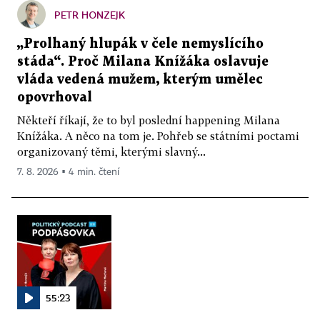
PETR HONZEJK
„Prolhaný hlupák v čele nemyslícího
stáda“. Proč Milana Knížáka oslavuje
vláda vedená mužem, kterým umělec
opovrhoval
Někteří říkají, že to byl poslední happening Milana
Knížáka. A něco na tom je. Pohřeb se státními poctami
organizovaný těmi, kterými slavný...
7. 8. 2026 ▪ 4 min. čtení
55:23