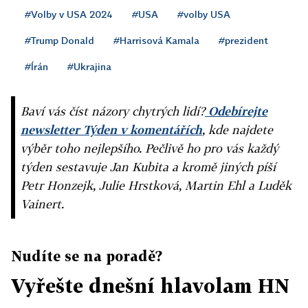
#Volby v USA 2024
#USA
#volby USA
#Trump Donald
#Harrisová Kamala
#prezident
#Írán
#Ukrajina
Baví vás číst názory chytrých lidí?
Odebírejte
newsletter Týden v komentářích
, kde najdete
výběr toho nejlepšího. Pečlivě ho pro vás každý
týden sestavuje Jan Kubita a kromě jiných píší
Petr Honzejk, Julie Hrstková, Martin Ehl a Luděk
Vainert.
Nudíte se na poradě?
Vyřešte dnešní hlavolam HN