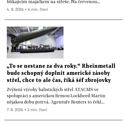
blikajícím majáčkem na střeše. Na červenou...
4. 8. 2026 ▪ 6 min. čtení
„To se nestane za dva roky.“ Rheinmetall
bude schopný doplnit americké zásoby
střel, chce to ale čas, říká šéf zbrojovky
Zvýšení výroby balistických střel ATACMS ve
spolupráci s americkou firmou Lockheed Martin
nějakou dobu potrvá. Agentuře Reuters to řekl...
7. 8. 2026 ▪ 3 min. čtení