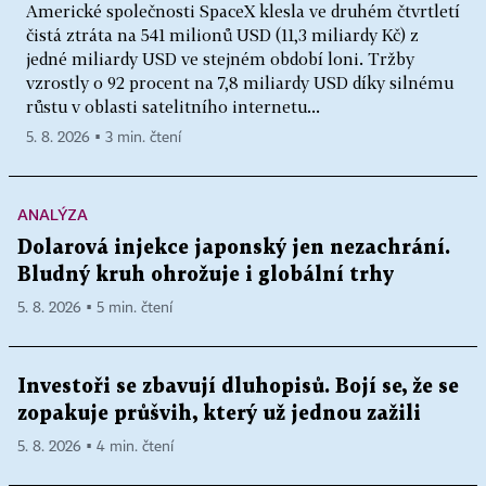
Americké společnosti SpaceX klesla ve druhém čtvrtletí
čistá ztráta na 541 milionů USD (11,3 miliardy Kč) z
jedné miliardy USD ve stejném období loni. Tržby
vzrostly o 92 procent na 7,8 miliardy USD díky silnému
růstu v oblasti satelitního internetu...
5. 8. 2026 ▪ 3 min. čtení
ANALÝZA
Dolarová injekce japonský jen nezachrání.
Bludný kruh ohrožuje i globální trhy
5. 8. 2026 ▪ 5 min. čtení
Investoři se zbavují dluhopisů. Bojí se, že se
zopakuje průšvih, který už jednou zažili
5. 8. 2026 ▪ 4 min. čtení