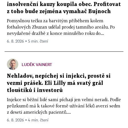
insolvenční kauzy koupila obec. Profitovat
z toho bude zejména vymahač Bujnoch
Pomyslnou tečku za barvitým příběhem kolem
fotbalových Zbuzan udělal prodej tamního areálu. Po
nevydařené dražbě z konce minulého roku do...
6. 8. 2026 ▪ 5 min. čtení
LUDĚK VAINERT
Nehladov, nepíchej si injekci, prostě si
vezmi prášek. Eli Lilly má svatý grál
tlouštíků i investorů
Injekce si běžní lidé sami píchají jen velmi neradi. Podle
průzkumů má k takové formě užívání léků averzi sedm
z deseti amerických pacientů....
6. 8. 2026 ▪ 4 min. čtení