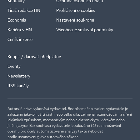
Kontakty
Ochrana osobních údajů
Tiráž redakce HN
Prohlášení o cookies
Economia
Nastavení soukromí
Kariéra v HN
Všeobecné smluvní podmínky
Ceník inzerce
Koupit / darovat předplatné
Eventy
×
Newslettery
RSS kanály
Autorská práva vykonává vydavatel. Bez písemného svolení vydavatele je
zakázáno jakékoli užití částí nebo celku díla, zejména rozmnožování a šíření
jakýmkoli způsobem, mechanickým nebo elektronickým, v českém nebo
jiném jazyce. Bez souhlasu vydavatele je zakázáno též rozmnožování
obsahu pro účely automatizované analýzy textů nebo dat
podle ustanovení § 39c autorského zákona.