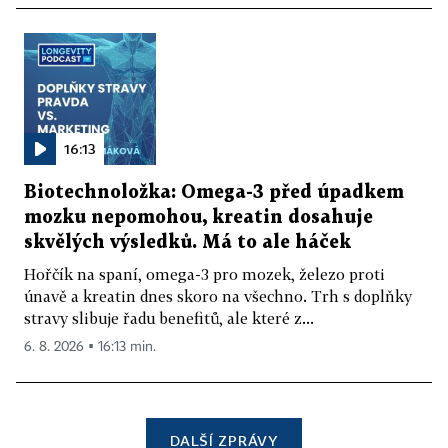
16:13
Biotechnoložka: Omega-3 před úpadkem
mozku nepomohou, kreatin dosahuje
skvělých výsledků. Má to ale háček
Hořčík na spaní, omega-3 pro mozek, železo proti
únavě a kreatin dnes skoro na všechno. Trh s doplňky
stravy slibuje řadu benefitů, ale které z...
6. 8. 2026 ▪ 16:13 min.
DALŠÍ ZPRÁVY