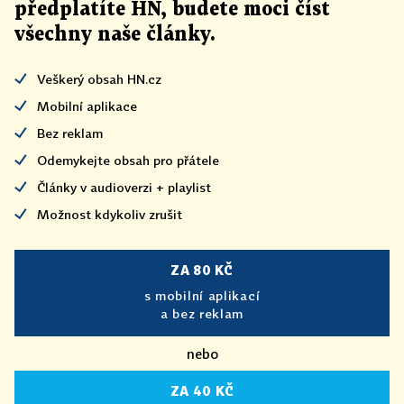
předplatíte HN, budete moci číst
všechny naše články
.
Veškerý obsah HN.cz
Mobilní aplikace
Bez reklam
Odemykejte obsah pro přátele
Články v audioverzi + playlist
Možnost kdykoliv zrušit
ZA 80 KČ
s mobilní aplikací
a bez reklam
nebo
ZA 40 KČ