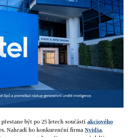
obě čipů a promeškal nástup generativní umělé inteligence.
l přestane být po 25 letech součástí
akciového
s. Nahradí ho konkurenční firma
Nvidia
.