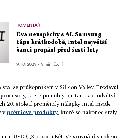
KOMENTÁŘ
Dva neúspěchy s AI. Samsung
tápe krátkodobě, Intel největší
šanci propásl před šesti lety
9. 10. 2024 ▪ 4 min. čtení
 a stal se průkopníkem v Silicon Valley. Prodával
 procesory, které pomohly nastartovat odvětví
ch 20. století proměnily nálepky Intel Inside
y v
prémiové produkty
, které se nakonec staly
iliard USD (1,3 bilionu Kč). Ve srovnání s rokem