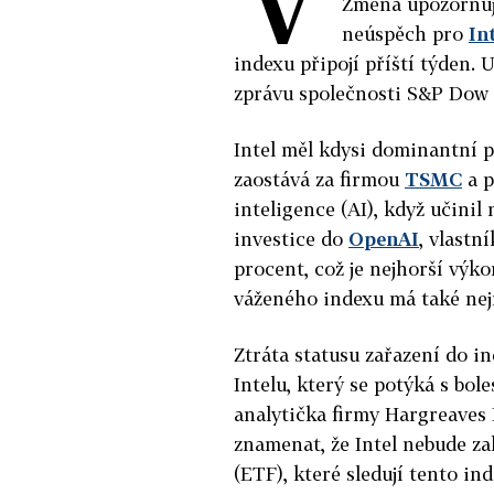
Změna upozorňuje
neúspěch pro
In
indexu připojí příští týden.
zprávu společnosti S&P Dow 
Intel měl kdysi dominantní p
zaostává za firmou
TSMC
a p
inteligence (AI), když učini
investice do
OpenAI
, vlastn
procent, což je nejhorší výk
váženého indexu má také nej
Ztráta statusu zařazení do i
Intelu, který se potýká s bol
analytička firmy Hargreaves
znamenat, že Intel nebude z
(ETF), které sledují tento in