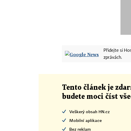
Přidejte si H
zprávách.
Tento článek
je
zdar
budete moci číst vš
Veškerý obsah HN.cz
Mobilní aplikace
Bez reklam