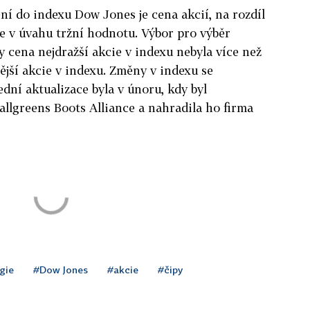
í do indexu Dow Jones je cena akcií, na rozdíl
e v úvahu tržní hodnotu. Výbor pro výběr
y cena nejdražší akcie v indexu nebyla více než
jší akcie v indexu. Změny v indexu se
ední aktualizace byla v únoru, kdy byl
llgreens Boots Alliance a nahradila ho firma
gie
#Dow Jones
#akcie
#čipy