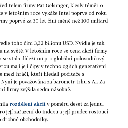
ředitelem firmy Pat Gelsinger, klesly téměř o
 že v letošním roce vykáže Intel poprvé od roku
irmy poprvé za 30 let činí méně než 100 miliard
dle toho činí 3,32 bilionu USD. Nvidia je tak
 na světě. V letošním roce se cena akcií firmy
a se stala důležitou pro globální polovodičový
erou mají její čipy v technologiích generativní
e mezi hráči, kteří hledali počítače s
 Nyní je považována za barometr trhu s AI. Za
cií firmy zvýšila sedminásobně.
nila
rozdělení akcií
v poměru deset za jednu.
 její zařazení do indexu a její prudce rostoucí
ro drobné obchodníky.