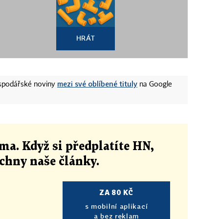
HRÁT
mezi své oblíbené tituly
ospodářské noviny
na Google
ma. Když si předplatíte HN,
echny naše články
.
ZA 80 KČ
s mobilní aplikací
a bez reklam