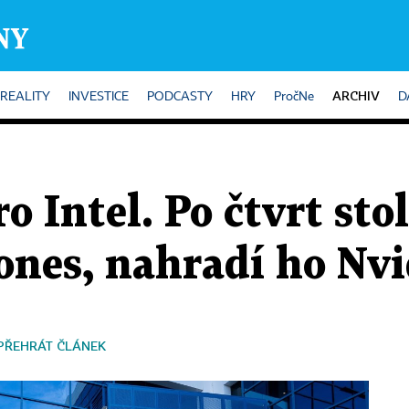
ARCHIV
REALITY
INVESTICE
PODCASTY
HRY
PročNe
D
o Intel. Po čtvrt sto
ones, nahradí ho Nvi
PŘEHRÁT ČLÁNEK