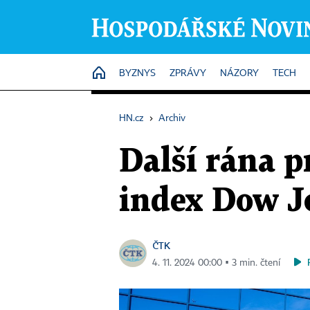
HOME
BYZNYS
ZPRÁVY
NÁZORY
TECH
HN.cz
›
Archiv
Další rána pr
index Dow J
ČTK
4. 11. 2024 00:00 ▪ 3 min. čtení