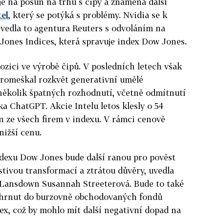
 na posun na trhu s čipy a znamená další
tel
, který se potýká s problémy. Nvidia se k
 Uvedla to agentura Reuters s odvoláním na
Jones Indices, která spravuje index Dow Jones.
ozici ve výrobě čipů. V posledních letech však
romeškal rozkvět generativní umělé
l několik špatných rozhodnutí, včetně odmítnutí
íka ChatGPT. Akcie Intelu letos klesly o 54
on ze všech firem v indexu. V rámci cenově
nižší cenu.
ndexu Dow Jones bude další ranou pro pověst
estivou transformací a ztrátou důvěry, uvedla
 Lansdown Susannah Streeterová. Bude to také
ahrnut do burzovně obchodovaných fondů
dex, což by mohlo mít další negativní dopad na