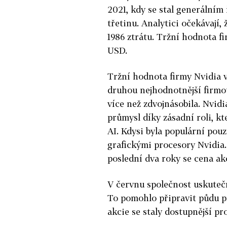
2021, kdy se stal generálním 
třetinu. Analytici očekávají,
1986 ztrátu. Tržní hodnota f
USD.
Tržní hodnota firmy Nvidia ve
druhou nejhodnotnější firmou
více než zdvojnásobila. Nvidi
průmysl díky zásadní roli, kt
AI. Kdysi byla populární pouz
grafickými procesory Nvidia.
poslední dva roky se cena ak
V červnu společnost uskuteč
To pomohlo připravit půdu pro
akcie se staly dostupnější p