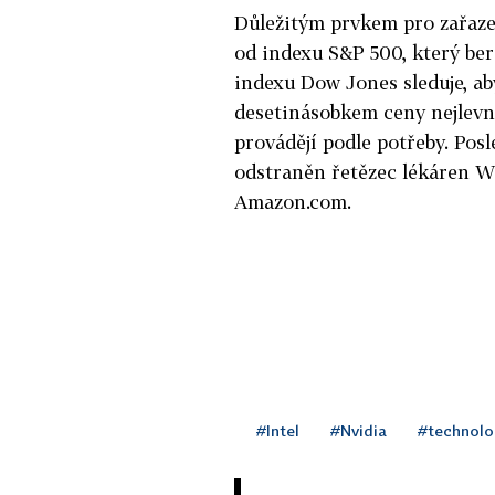
Důležitým prvkem pro zařazen
od indexu S&P 500, který ber
indexu Dow Jones sleduje, ab
desetinásobkem ceny nejlevně
provádějí podle potřeby. Posl
odstraněn řetězec lékáren Wa
Amazon.com.
#Intel
#Nvidia
#technolo