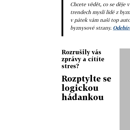
Chcete vědět, co se děje 
trendech myslí lidé z byzn
v pátek vám naši top auto
byznysové strany.
Odebíre
Rozrušily vás
zprávy a cítíte
stres?
Rozptylte se
logickou
hádankou