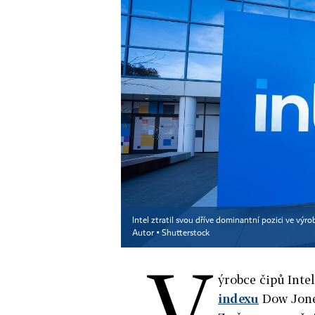
Intel ztratil svou dříve dominantní pozici ve výr
Autor ▪
Shutterstock
V
ýrobce čipů Inte
indexu
Dow Jone