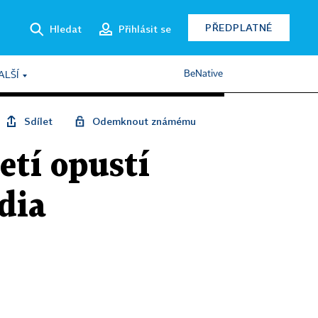
PŘEDPLATNÉ
Hledat
Přihlásit se
BeNative
ALŠÍ
Sdílet
Odemknout známému
letí opustí
dia