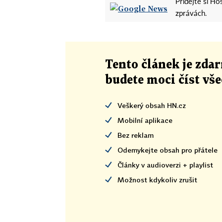
Přidejte si H
zprávách.
Tento článek
je
zdar
budete moci číst vš
Veškerý obsah HN.cz
Mobilní aplikace
Bez reklam
Odemykejte obsah pro přátele
Články v audioverzi + playlist
Možnost kdykoliv zrušit