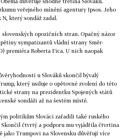
 Oběma důvěřuje shodně třetina Slováků.
ůzkumu veřejného mínění agentury Ipsos. Jeho
k N, který sondáž zadal.
či slovenských opozičních stran. Opačný názor
i pětiny sympatizantů vládní strany Směr-
D) premiéra Roberta Fica. U nich naopak
ůvěryhodnosti u Slováků skončil bývalý
ump, který usiluje o opětovné zvolení do této
ické strany na prezidentku Spojených států
venské sondáži až na šestém místě.
ým politikům Slováci zařadili také ruského
 Skončil čtvrtý a podporu mu vyjádřila čtvrtina
ě jako Trumpovi na Slovensku důvěřují více