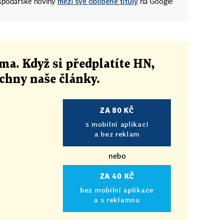
mezi své oblíbené tituly
ospodářské noviny
na Google
ma. Když si předplatíte HN,
echny naše články
.
ZA 80 KČ
s mobilní aplikací
a bez reklam
nebo
ZA 40 KČ
bez mobilní aplikace
a s reklamou