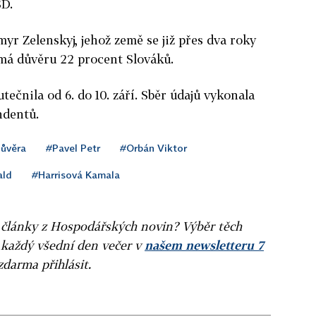
SD.
yr Zelenskyj, jehož země se již přes dva roky
 má důvěru 22 procent Slováků.
ečnila od 6. do 10. září. Sběr údajů vykonala
ndentů.
ůvěra
#Pavel Petr
#Orbán Viktor
ald
#Harrisová Kamala
ní články z Hospodářských novin? Výběr těch
 každý všední den večer v
našem newsletteru 7
zdarma přihlásit.