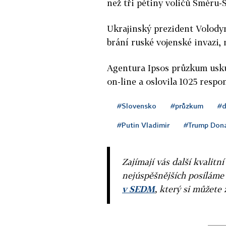
než tři pětiny voličů Směru-
Ukrajinský prezident Volodym
brání ruské vojenské invazi,
Agentura Ipsos průzkum uskut
on-line a oslovila 1025 respo
#Slovensko
#průzkum
#d
#Putin Vladimir
#Trump Don
Zajímají vás další kvalit
nejúspěšnějších posíláme
v SEDM
, který si můžete 