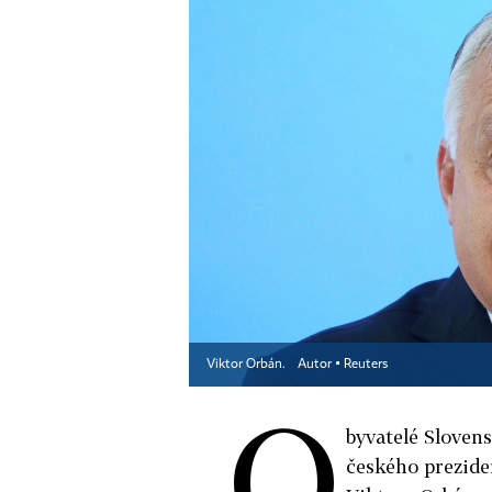
Viktor Orbán.
Autor ▪
Reuters
O
byvatelé Slovens
českého prezide