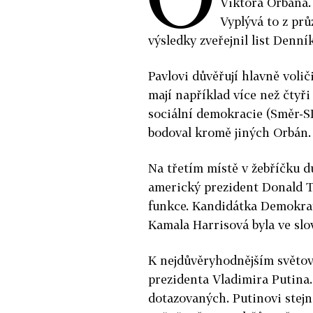
Viktora Orbána.
Vyplývá to z pr
výsledky zveřejnil list Denní
Pavlovi důvěřují hlavně voli
mají například více než čtyř
sociální demokracie (Směr-S
bodoval kromě jiných Orbán.
Na třetím místě v žebříčku d
americký prezident Donald Tr
funkce. Kandidátka Demokrat
Kamala Harrisová byla ve slo
K nejdůvěryhodnějším světov
prezidenta Vladimira Putina.
dotazovaných. Putinovi stejn