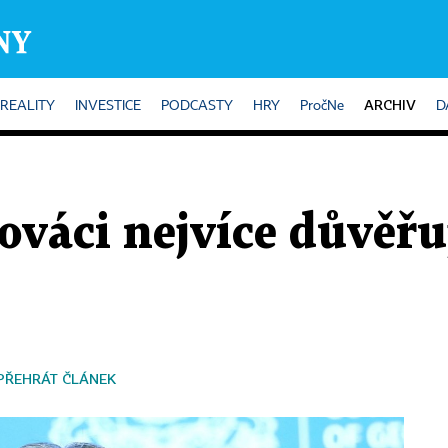
ARCHIV
REALITY
INVESTICE
PODCASTY
HRY
PročNe
D
váci nejvíce důvěřuj
PŘEHRÁT ČLÁNEK