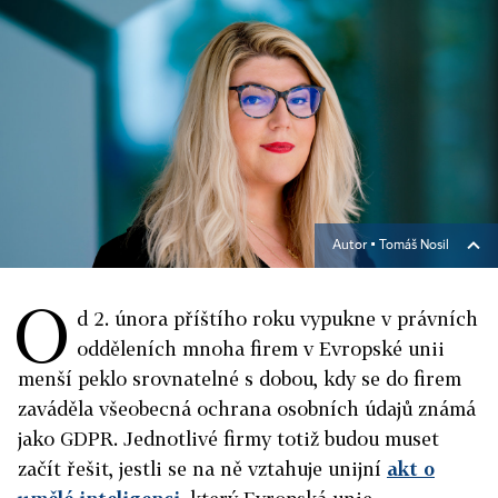
Autor ▪
Tomáš Nosil
O
d 2. února příštího roku vypukne v právních
odděleních mnoha firem v Evropské unii
menší peklo srovnatelné s dobou, kdy se do firem
zaváděla všeobecná ochrana osobních údajů známá
jako GDPR. Jednotlivé firmy totiž budou muset
začít řešit, jestli se na ně vztahuje unijní
akt o