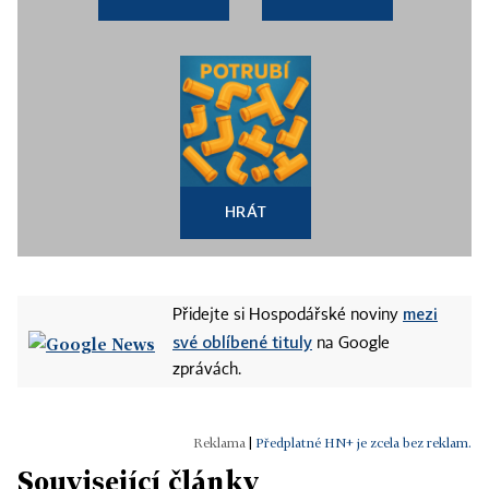
HRÁT
mezi
Přidejte si Hospodářské noviny
své oblíbené tituly
na Google
zprávách.
|
Předplatné HN+ je zcela bez reklam.
Související články