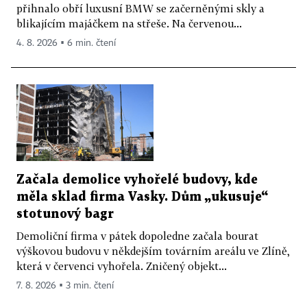
přihnalo obří luxusní BMW se začerněnými skly a
blikajícím majáčkem na střeše. Na červenou...
4. 8. 2026 ▪ 6 min. čtení
Začala demolice vyhořelé budovy, kde
měla sklad firma Vasky. Dům „ukusuje“
stotunový bagr
Demoliční firma v pátek dopoledne začala bourat
výškovou budovu v někdejším továrním areálu ve Zlíně,
která v červenci vyhořela. Zničený objekt...
7. 8. 2026 ▪ 3 min. čtení