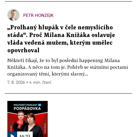
PETR HONZEJK
„Prolhaný hlupák v čele nemyslícího
stáda“. Proč Milana Knížáka oslavuje
vláda vedená mužem, kterým umělec
opovrhoval
Někteří říkají, že to byl poslední happening Milana
Knížáka. A něco na tom je. Pohřeb se státními poctami
organizovaný těmi, kterými slavný...
7. 8. 2026 ▪ 4 min. čtení
55:23