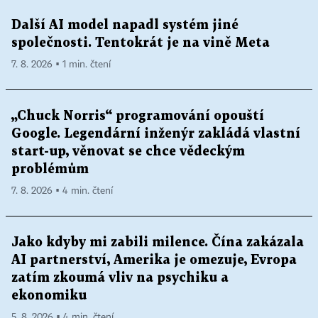
Další AI model napadl systém jiné
společnosti. Tentokrát je na vině Meta
7. 8. 2026 ▪ 1 min. čtení
„Chuck Norris“ programování opouští
Google. Legendární inženýr zakládá vlastní
start-up, věnovat se chce vědeckým
problémům
7. 8. 2026 ▪ 4 min. čtení
Jako kdyby mi zabili milence. Čína zakázala
AI partnerství, Amerika je omezuje, Evropa
zatím zkoumá vliv na psychiku a
ekonomiku
5. 8. 2026 ▪ 4 min. čtení