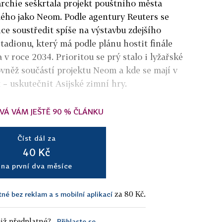
chie seškrtala projekt pouštního města
ého jako Neom. Podle agentury Reuters se
ce soustředit spíše na výstavbu zdejšího
tadionu, který má podle plánu hostit finále
 v roce 2034. Prioritou se prý stalo i lyžařské
ovněž součástí projektu Neom a kde se mají v
t – uskutečnit Asijské zimní hry.
VÁ VÁM JEŠTĚ 90 % ČLÁNKU
Číst dál za
40 Kč
na první dva měsíce
za 80 Kč.
tné bez reklam a s mobilní aplikací
iž předplatné?
Přihlaste se