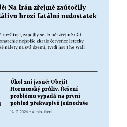
ě: Na Írán zřejmě zaútočily
álivu hrozí fatální nedostatek
rozšiřuje, zapojily se do něj zřejmě už i
narchie nejspíše zkraje července letecky
ké nálety na svá území, tvrdí list The Wall
Úkol zní jasně: Obejít
Hormuzský průliv. Řešení
problému vypadá na první
pohled překvapivě jednoduše
i
14. 7. 2026 ▪ 4 min. čtení