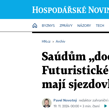
HOME
BYZNYS
ZPRÁVY
NÁZORY
TECH
HN.cz
›
Archiv
Saúdům „doch
Futuristick
mají sjezdov
Pavel Novotný
redaktor zahraniční
19. 11. 2024 00:00 ▪ 3 min. čtení