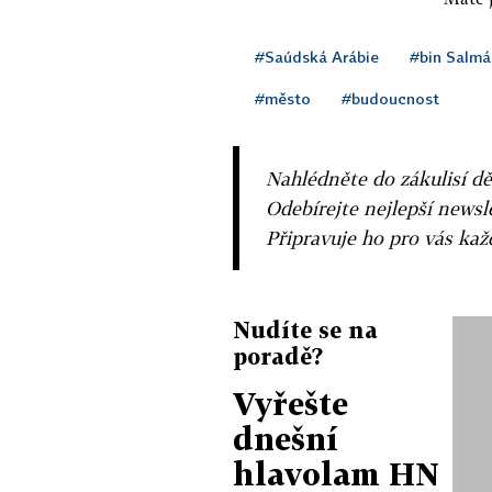
#Saúdská Arábie
#bin Salm
#město
#budoucnost
Nahlédněte do zákulisí dě
Odebírejte nejlepší news
Připravuje ho pro vás ka
Nudíte se na
poradě?
Vyřešte
dnešní
hlavolam HN