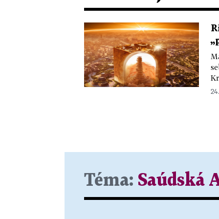
R
„
Má
se
Kr
24
Téma:
Saúdská A