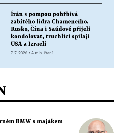
Írán s pompou pohřbívá
zabitého lídra Chameneího.
Rusko, Čína i Saúdové přijeli
kondolovat, truchlící spílají
USA a Izraeli
7. 7. 2026 ▪ 4 min. čtení
N
 černém BMW s majákem