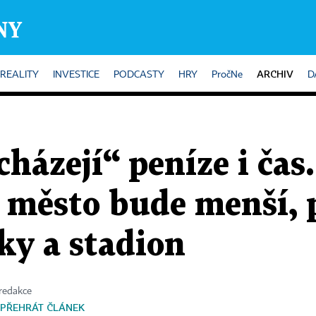
ARCHIV
REALITY
INVESTICE
PODCASTY
HRY
PročNe
D
ázejí“ peníze i čas.
é město bude menší, 
ky a stadion
 redakce
PŘEHRÁT ČLÁNEK