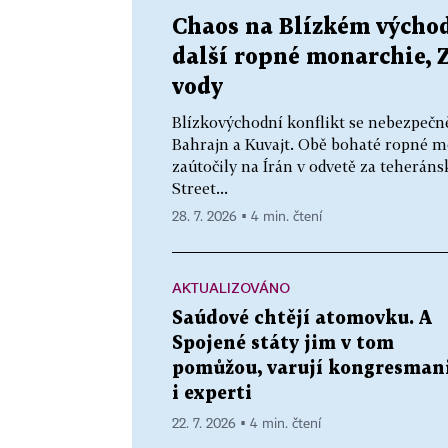
Chaos na Blízkém východ
další ropné monarchie, Z
vody
Blízkovýchodní konflikt se nebezpečně 
Bahrajn a Kuvajt. Obě bohaté ropné mo
zaútočily na Írán v odvetě za teheráns
Street...
28. 7. 2026 ▪ 4 min. čtení
AKTUALIZOVÁNO
Saúdové chtějí atomovku. A
Spojené státy jim v tom
pomůžou, varují kongresman
i experti
22. 7. 2026 ▪ 4 min. čtení