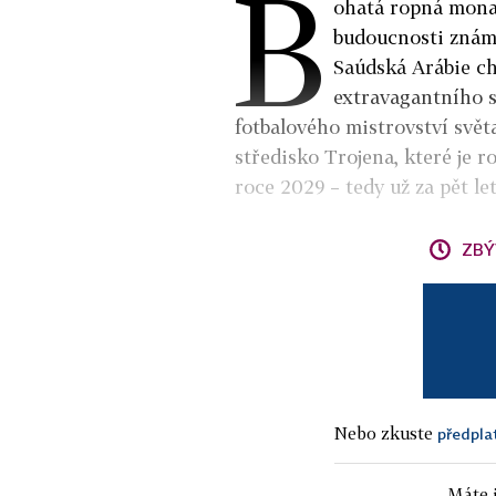
B
ohatá ropná monar
budoucnosti znám
Saúdská Arábie ch
extravagantního s
fotbalového mistrovství světa
středisko Trojena, které je r
roce 2029 – tedy už za pět le
ZBÝ
Nebo zkuste
předpla
Máte j