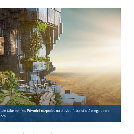
, ale také peníze. Původní rozpočet na stavbu futuristické megalopole
eom