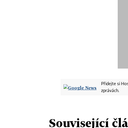
Přidejte si H
zprávách.
Související čl