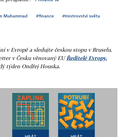
án Muhammad
#finance
#mistrovství světa
ní v Evropě a sledujte českou stopu v Bruselu.
letter v Česku věnovaný EU
Ředitelé Evropy.
ždý týden Ondřej Houska.
HRÁT
HRÁT