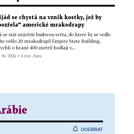
ijád se chystá na vznik kostky, jež by
pozřela“ americké mrakodrapy
 se stát největší budovou světa, do které by se vedle
be vešlo 20 mrakodrapů Empire State Building.
ychli o hraně 400 metrů hodlají v...
. 10. 2024 ▪ 3 min. čtení
rábie
ODEBÍRAT