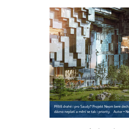
Přílilš drahé i pro Saudy? Projekt Neom bere dech
dávno neplatí a mění se tak i priority.
Autor ▪
N