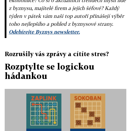
ekonomice? Co si o aktuálních trendech myslí lidé
z byznysu, majitelé firem a jejich šéfové? Každý
týden v pátek vám naši top autoři přinášejí výběr
toho nejlepšího a pohled z byznysové strany.
Odebírejte Byznys newsletter.
Rozrušily vás zprávy a cítíte stres?
Rozptylte se logickou
hádankou