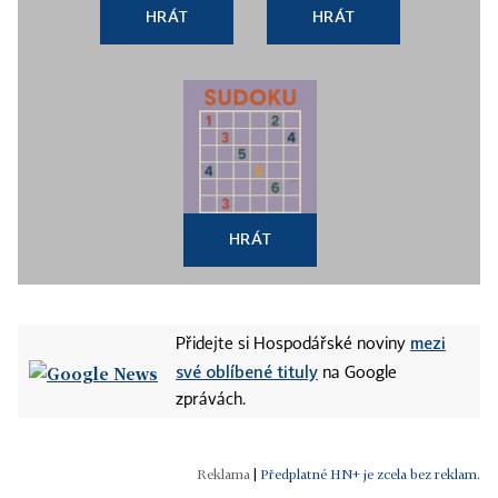
HRÁT
HRÁT
HRÁT
mezi
Přidejte si Hospodářské noviny
své oblíbené tituly
na Google
zprávách.
|
Předplatné HN+ je zcela bez reklam.