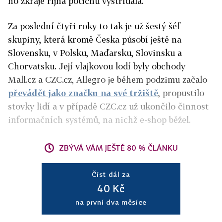
ho zkraje října potichu vystřídala.
Za poslední čtyři roky to tak je už šestý šéf
skupiny, která kromě Česka působí ještě na
Slovensku, v Polsku, Maďarsku, Slovinsku a
Chorvatsku. Její vlajkovou lodí byly obchody
Mall.cz a CZC.cz, Allegro je během podzimu začalo
převádět jako značku na své tržiště
, propustilo
stovky lidí a v případě CZC.cz už ukončilo činnost
informačních systémů, na nichž e-shop běžel.
ZBÝVÁ VÁM JEŠTĚ 80 % ČLÁNKU
Číst dál za
40 Kč
na první dva měsíce