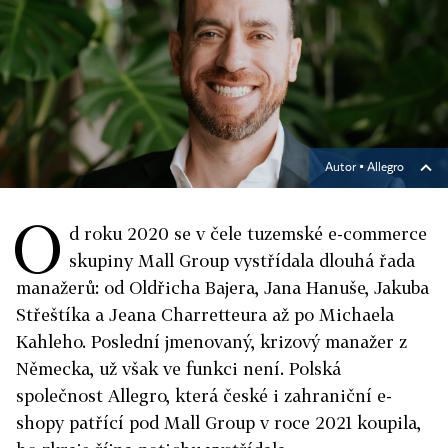
Autor ▪
Allegro
O
d roku 2020 se v čele tuzemské e-commerce
skupiny Mall Group vystřídala dlouhá řada
manažerů: od Oldřicha Bajera, Jana Hanuše, Jakuba
Střeštíka a Jeana Charretteura až po Michaela
Kahleho. Poslední jmenovaný, krizový manažer z
Německa, už však ve funkci není. Polská
společnost Allegro, která české i zahraniční e-
shopy patřící pod Mall Group v roce 2021 koupila,