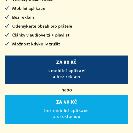
Mobilní aplikace
Bez reklam
Odemykejte obsah pro přátele
Články v audioverzi + playlist
Možnost kdykoliv zrušit
ZA 80 KČ
s mobilní aplikací
a bez reklam
nebo
ZA 40 KČ
bez mobilní aplikace
a s reklamou