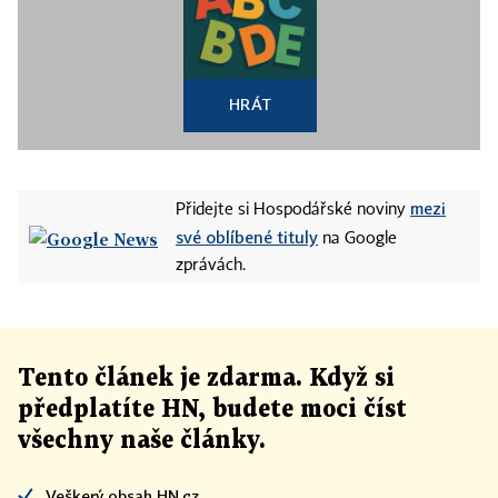
HRÁT
mezi
Přidejte si Hospodářské noviny
své oblíbené tituly
na Google
zprávách.
Tento článek
je
zdarma. Když si
předplatíte HN, budete moci číst
všechny naše články
.
Veškerý obsah HN.cz