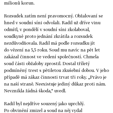
milionů korun.
Rozsudek zatím není pravomocný. Obžalovaní se
hned v soudní síni odvolali. Radil už dříve vinu
odmítl, v pondělí v soudní síni zkolaboval,
soudkyně proto jednání zkrátila a rozsudek
nezdůvodňovala. Radil má podle rozsudku jít
do vězení na 5,5 roku. Soud mu navíc na pět let
zakázal činnost ve vedení společností. Chmela
soud části obžaloby zprostil. Dostal tříletý
podmíněný trest s pětiletou zkušební dobou. V jeho
případě má zákaz činnosti trvat tři roky. „Právo je
na naší straně. Neexistuje jediný důkaz proti nám.
Nevznikla žádná škoda,“ uvedl.
Radil byl nejdříve souzený jako uprchlý.
Po obvinění zmizel a soud na něj vydal