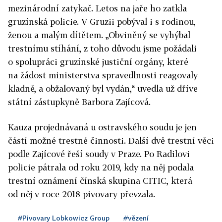
mezinárodní zatykač. Letos na jaře ho zatkla
gruzínská policie. V Gruzii pobýval i s rodinou,
ženou a malým dítětem. „Obviněný se vyhýbal
trestnímu stíhání, z toho důvodu jsme požádali
o spolupráci gruzínské justiční orgány, které
na žádost ministerstva spravedlnosti reagovaly
kladně, a obžalovaný byl vydán,“ uvedla už dříve
státní zástupkyně Barbora Zajícová.
Kauza projednávaná u ostravského soudu je jen
částí možné trestné činnosti. Další dvě trestní věci
podle Zajícové řeší soudy v Praze. Po Radilovi
policie pátrala od roku 2019, kdy na něj podala
trestní oznámení čínská skupina CITIC, která
od něj v roce 2018 pivovary převzala.
#Pivovary Lobkowicz Group
#vězení