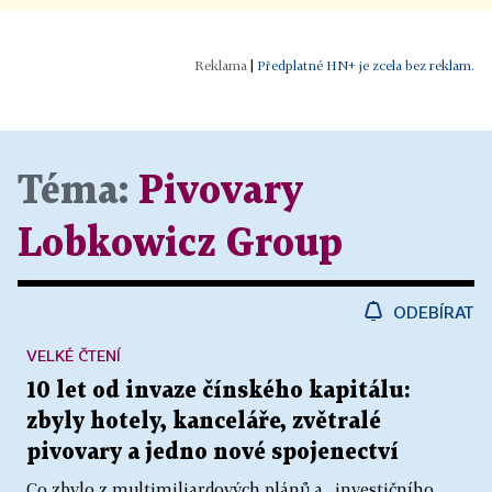
|
Předplatné HN+ je zcela bez reklam.
Téma:
Pivovary
Lobkowicz Group
ODEBÍRAT
VELKÉ ČTENÍ
10 let od invaze čínského kapitálu:
zbyly hotely, kanceláře, zvětralé
pivovary a jedno nové spojenectví
Co zbylo z multimiliardových plánů a „investičního