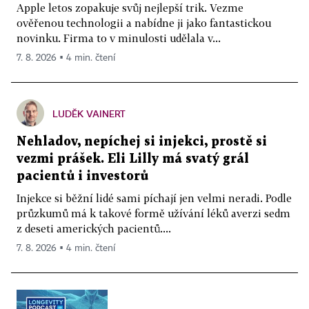
Apple letos zopakuje svůj nejlepší trik. Vezme
ověřenou technologii a nabídne ji jako fantastickou
novinku. Firma to v minulosti udělala v...
7. 8. 2026 ▪ 4 min. čtení
LUDĚK VAINERT
Nehladov, nepíchej si injekci, prostě si
vezmi prášek. Eli Lilly má svatý grál
pacientů i investorů
Injekce si běžní lidé sami píchají jen velmi neradi. Podle
průzkumů má k takové formě užívání léků averzi sedm
z deseti amerických pacientů....
7. 8. 2026 ▪ 4 min. čtení