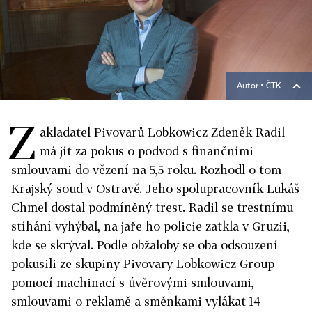
Autor ▪
ČTK
Z
akladatel Pivovarů Lobkowicz Zdeněk Radil
má jít za pokus o podvod s finančními
smlouvami do vězení na 5,5 roku. Rozhodl o tom
Krajský soud v Ostravě. Jeho spolupracovník Lukáš
Chmel dostal podmíněný trest. Radil se trestnímu
stíhání vyhýbal, na jaře ho policie zatkla v Gruzii,
kde se skrýval. Podle obžaloby se oba odsouzení
pokusili ze skupiny Pivovary Lobkowicz Group
pomocí machinací s úvěrovými smlouvami,
smlouvami o reklamě a směnkami vylákat 14