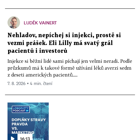
LUDĚK VAINERT
Nehladov, nepíchej si injekci, prostě si
vezmi prášek. Eli Lilly má svatý grál
pacientů i investorů
Injekce si běžní lidé sami píchají jen velmi neradi. Podle
průzkumů má k takové formě užívání léků averzi sedm
z deseti amerických pacientů....
7. 8. 2026 ▪ 4 min. čtení
16:13