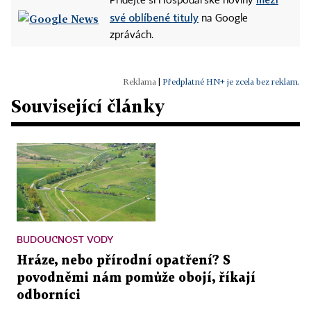
Přidejte si Hospodářské noviny
své oblíbené tituly
na Google
zprávách.
|
Předplatné HN+ je zcela bez reklam.
Související články
BUDOUCNOST VODY
Hráze, nebo přírodní opatření? S
povodněmi nám pomůže obojí, říkají
odborníci