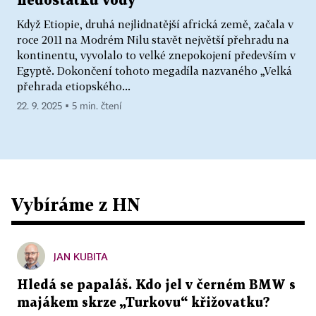
nedostatku vody
Když Etiopie, druhá nejlidnatější africká země, začala v
roce 2011 na Modrém Nilu stavět největší přehradu na
kontinentu, vyvolalo to velké znepokojení především v
Egyptě. Dokončení tohoto megadíla nazvaného „Velká
přehrada etiopského...
22. 9. 2025 ▪ 5 min. čtení
Vybíráme z HN
JAN KUBITA
Hledá se papaláš. Kdo jel v černém BMW s
majákem skrze „Turkovu“ křižovatku?