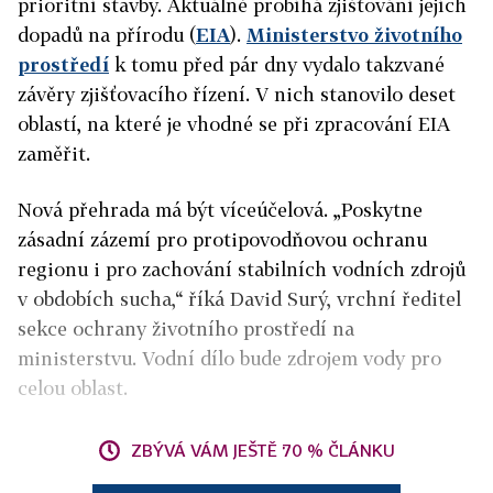
prioritní stavby. Aktuálně probíhá zjišťování jejích
dopadů na přírodu (
EIA
).
Ministerstvo životního
prostředí
k tomu před pár dny vydalo takzvané
závěry zjišťovacího řízení. V nich stanovilo deset
oblastí, na které je vhodné se při zpracování EIA
zaměřit.
Nová přehrada má být víceúčelová. „Poskytne
zásadní zázemí pro protipovodňovou ochranu
regionu i pro zachování stabilních vodních zdrojů
v obdobích sucha,“ říká David Surý, vrchní ředitel
sekce ochrany životního prostředí na
ministerstvu. Vodní dílo bude zdrojem vody pro
celou oblast.
ZBÝVÁ VÁM JEŠTĚ 70 % ČLÁNKU