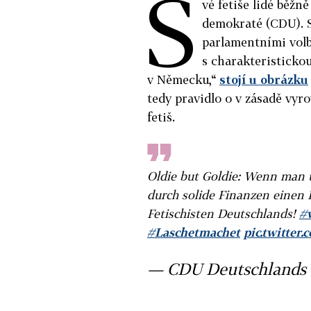
S
vé fetiše lidé běžn
demokraté (CDU). S
parlamentními volb
s charakteristickou
v Německu,“
stojí u obrázku
tedy pravidlo o v zásadě vyr
fetiš.
Oldie but Goldie: Wenn man 
durch solide Finanzen einen F
Fetischisten Deutschlands!
#
#Laschetmachet
pic.twitte
— CDU Deutschland