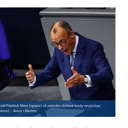
éř Friedrich Merz (vpravo) už zmírnění dluhové brzdy nevylučuje.
(vlevo).
Autor ▪
Reuters