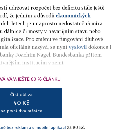
stí udržovat rozpočet bez deficitu stále ještě
vrdí, že jedním z důvodů
ekonomických
ních letech je i naprosto nedostatečná míra
ou dálnice či mosty v havarijním stavu nebo
igitalizace. Pro změnu ve fungování dluhové
nula oficiálně nazývá, se nyní
vyslovil
dokonce i
 banky Joachim Nagel. Bundesbanka přitom
tivnějším institucím v zemi.
VÁ VÁM JEŠTĚ 60 % ČLÁNKU
Číst dál za
40 Kč
na první dva měsíce
za 80 Kč.
tné bez reklam a s mobilní aplikací