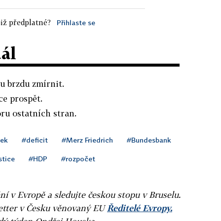
iž předplatné?
Přihlaste se
dál
u brzdu zmírnit.
e prospět.
ru ostatních stran.
ek
#deficit
#Merz Friedrich
#Bundesbank
stice
#HDP
#rozpočet
ní v Evropě a sledujte českou stopu v Bruselu.
letter v Česku věnovaný EU
Ředitelé Evropy.