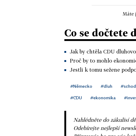
Máte j
Co se dočtete 
Jak by chtěla CDU dluhovo
Proč by to mohlo ekonomic
Jestli k tomu sežene podpo
#Německo
#dluh
#schod
#CDU
#ekonomika
#inve
Nahlédněte do zákulisí dě
Odebírejte nejlepší news