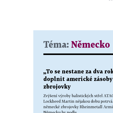
Téma:
Německo
„To se nestane za dva r
doplnit americké zásoby s
zbrojovky
Zvýšení výroby balistických střel AT
Lockheed Martin nějakou dobu potrvá. 
německé zbrojovky Rheinmetall Armin
Německu by podle...