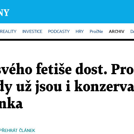
ARCHIV
REALITY
INVESTICE
PODCASTY
HRY
PročNe
D
vého fetiše dost. Pr
y už jsou i konzerva
anka
PŘEHRÁT ČLÁNEK