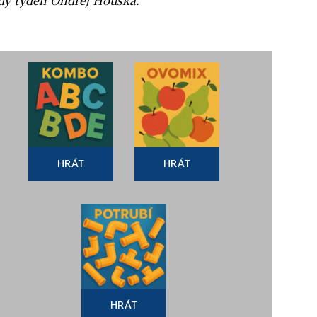
ždý týden Ondřej Houska.
HRÁT
HRÁT
HRÁT