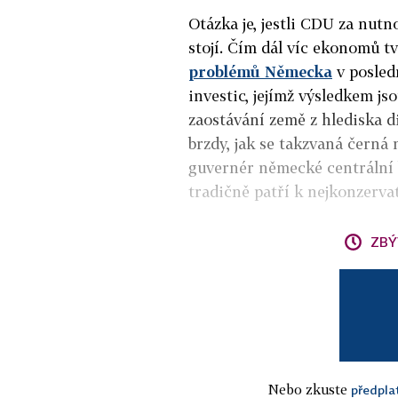
Otázka je, jestli CDU za nutno
stojí. Čím dál víc ekonomů t
problémů Německa
v posled
investic, jejímž výsledkem js
zaostávání země z hlediska d
brzdy, jak se takzvaná černá 
guvernér německé centrální
tradičně patří k nejkonzerva
ZBÝ
Nebo zkuste
předpla