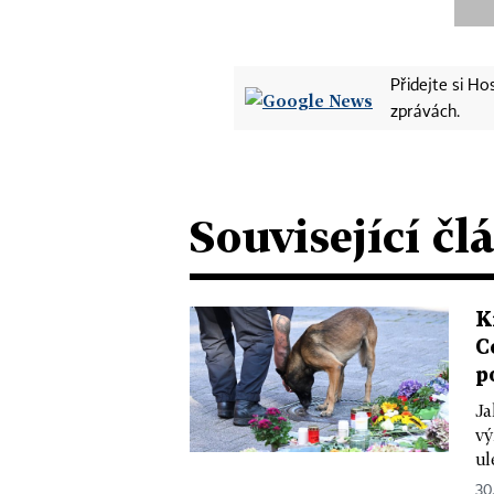
Přidejte si H
zprávách.
Související čl
K
C
p
Ja
vý
ul
30