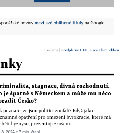
mezi své oblíbené tituly
ospodářské noviny
na Google
|
Předplatné HN+ je zcela bez reklam.
ánky
riminalita, stagnace, divná rozhodnutí.
o je špatně s Německem a může mu něco
oradit Česko?
k poznáte, že jsou politici zoufalí? Když jako
znamné opatření pro omezení byrokracie, které má
ehčit byznysu, prezentují zrušení...
. 8. 2024 ▪ 7 min. čtení