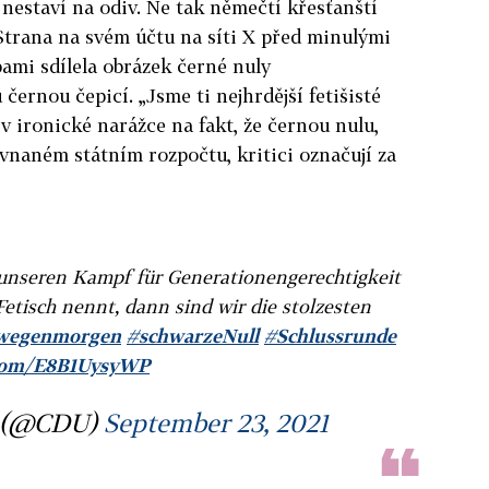
ě nestaví na odiv. Ne tak němečtí křesťanští
trana na svém účtu na síti X před minulými
ami sdílela obrázek černé nuly
 černou čepicí. „Jsme ti nejhrdější fetišisté
v ironické narážce na fakt, že černou nulu,
ovnaném státním rozpočtu, kritici označují za
unseren Kampf für Generationengerechtigkeit
etisch nennt, dann sind wir die stolzesten
wegenmorgen
#schwarzeNull
#Schlussrunde
r.com/E8B1UysyWP
s (@CDU)
September 23, 2021