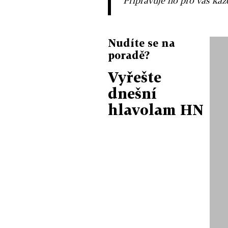
Připravuje ho pro vás ka
Nudíte se na
poradě?
Vyřešte
dnešní
hlavolam HN