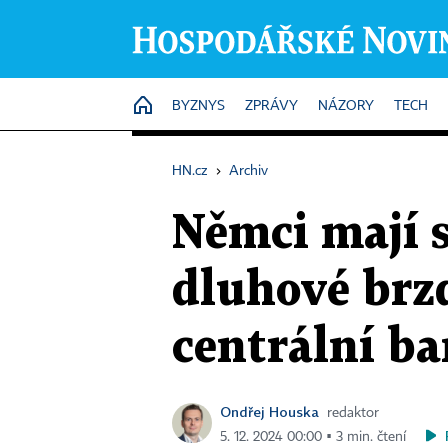
HOME
BYZNYS
ZPRÁVY
NÁZORY
TECH
HN.cz
›
Archiv
Němci mají s
dluhové brzd
centrální b
Ondřej Houska
redaktor
5. 12. 2024 00:00 ▪ 3 min. čtení