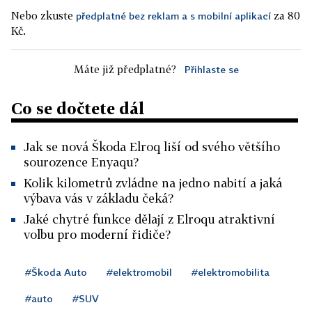
Nebo zkuste
za 80
předplatné bez reklam a s mobilní aplikací
Kč.
Máte již předplatné?
Přihlaste se
Co se dočtete dál
Jak se nová Škoda Elroq liší od svého většího
sourozence Enyaqu?
Kolik kilometrů zvládne na jedno nabití a jaká
výbava vás v základu čeká?
Jaké chytré funkce dělají z Elroqu atraktivní
volbu pro moderní řidiče?
#Škoda Auto
#elektromobil
#elektromobilita
#auto
#SUV