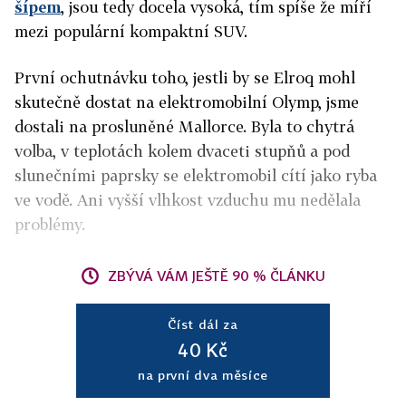
šípem
, jsou tedy docela vysoká, tím spíše že míří
mezi populární kompaktní SUV.
První ochutnávku toho, jestli by se Elroq mohl
skutečně dostat na elektromobilní Olymp, jsme
dostali na prosluněné Mallorce. Byla to chytrá
volba, v teplotách kolem dvaceti stupňů a pod
slunečními paprsky se elektromobil cítí jako ryba
ve vodě. Ani vyšší vlhkost vzduchu mu nedělala
problémy.
ZBÝVÁ VÁM JEŠTĚ 90 % ČLÁNKU
Číst dál za
40 Kč
na první dva měsíce