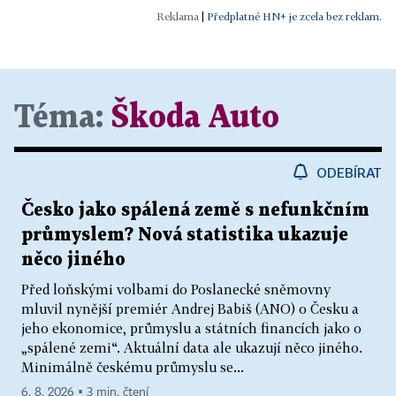
|
Předplatné HN+ je zcela bez reklam.
Téma:
Škoda Auto
ODEBÍRAT
Česko jako spálená země s nefunkčním
průmyslem? Nová statistika ukazuje
něco jiného
Před loňskými volbami do Poslanecké sněmovny
mluvil nynější premiér Andrej Babiš (ANO) o Česku a
jeho ekonomice, průmyslu a státních financích jako o
„spálené zemi“. Aktuální data ale ukazují něco jiného.
Minimálně českému průmyslu se...
6. 8. 2026 ▪ 3 min. čtení