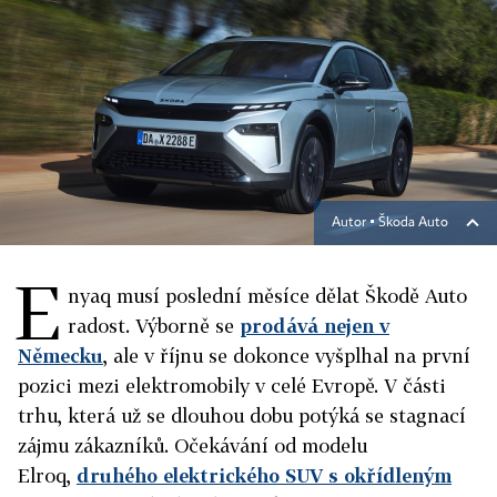
Autor ▪
Škoda Auto
E
nyaq musí poslední měsíce dělat Škodě Auto
radost. Výborně se
prodává nejen v
Německu
, ale v říjnu se dokonce vyšplhal na první
pozici mezi elektromobily v celé Evropě. V části
trhu, která už se dlouhou dobu potýká se stagnací
zájmu zákazníků. Očekávání od modelu
Elroq,
druhého elektrického SUV s okřídleným