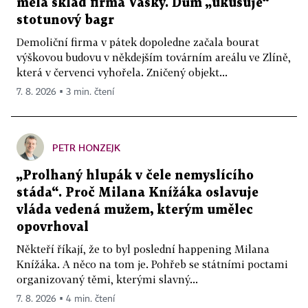
měla sklad firma Vasky. Dům „ukusuje“
stotunový bagr
Demoliční firma v pátek dopoledne začala bourat
výškovou budovu v někdejším továrním areálu ve Zlíně,
která v červenci vyhořela. Zničený objekt...
7. 8. 2026 ▪ 3 min. čtení
PETR HONZEJK
„Prolhaný hlupák v čele nemyslícího
stáda“. Proč Milana Knížáka oslavuje
vláda vedená mužem, kterým umělec
opovrhoval
Někteří říkají, že to byl poslední happening Milana
Knížáka. A něco na tom je. Pohřeb se státními poctami
organizovaný těmi, kterými slavný...
7. 8. 2026 ▪ 4 min. čtení