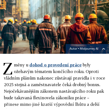
Autor ▪
Midjourney AI
Z
měny u
dohod o provedení práce
byly
ožehavým tématem končícího roku. Oproti
vládním plánům nakonec zůstávají pravidla i v roce
2025 stejná a zaměstnavatele čeká drobný bonus.
Nejočekávanějším zákonem nastávajícího roku pak
bude takzvaná flexinovela zákoníku práce –
přinese mimo jiné kratší výpovědní lhůtu a delší