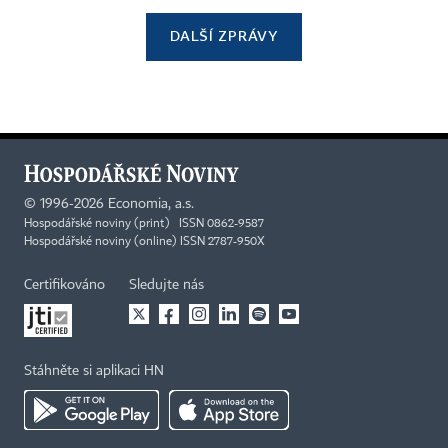
DALŠÍ ZPRÁVY
©
1996-2026
Economia, a.s.
Hospodářské noviny (print) ISSN 0862-9587
Hospodářské noviny (online) ISSN 2787-950X
Certifikováno
Sledujte nás
Stáhněte si aplikaci HN