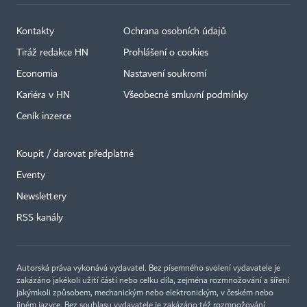
Kontakty
Ochrana osobních údajů
Tiráž redakce HN
Prohlášení o cookies
Economia
Nastavení soukromí
Kariéra v HN
Všeobecné smluvní podmínky
Ceník inzerce
Koupit / darovat předplatné
Eventy
×
Newslettery
RSS kanály
Autorská práva vykonává vydavatel. Bez písemného svolení vydavatele je
zakázáno jakékoli užití částí nebo celku díla, zejména rozmnožování a šíření
jakýmkoli způsobem, mechanickým nebo elektronickým, v českém nebo
jiném jazyce. Bez souhlasu vydavatele je zakázáno též rozmnožování