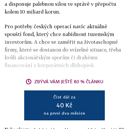
a disponuje palebnou silou ve správě v přepočtu
kolem 10 miliard korun.
Pro potřeby českých operací navíc aktuálně
spouští fond, který chce nabídnout tuzemským
investorům. A chce se zaměřit na životaschopné
firmy, které se dostanou do svízelné situace, třeba
kvůli akcionářským sporům či drahému
financování z korporátních dluhopisů.
ZBÝVÁ VÁM JEŠTĚ 80 % ČLÁNKU
Číst dál za
40 Kč
na první dva měsíce