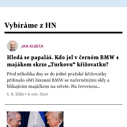
Vybíráme z HN
JAN KUBITA
Hledá se papaláš. Kdo jel v černém BMW s
majákem skrze „Turkovu“ křižovatku?
Před několika dny se do jedné pražské křižovatky
přihnalo obří luxusní BMW se začerněnými skly a
blikajícím majáčkem na střeše. Na červenou...
4. 8. 2026 ▪ 6 min. čtení