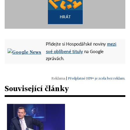
HRÁT
mezi
Přidejte si Hospodářské noviny
své oblíbené tituly
na Google
zprávách.
|
Předplatné HN+ je zcela bez reklam.
Související články