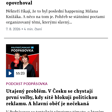
opovrhoval
Někteří říkají, že to byl poslední happening Milana
Knížáka. A něco na tom je. Pohřeb se státními poctami
organizovaný těmi, kterými slavný...
7. 8. 2026 ▪ 4 min. čtení
55:23
PODCAST PODPÁSOVKA
Utajený problém. V Česku se chystají
první volby, kdy sítě blokují politickou
reklamu. A hlavní oběť je nečekaná
V Podpásovce se tentokrát věnujeme tématu, o kterém