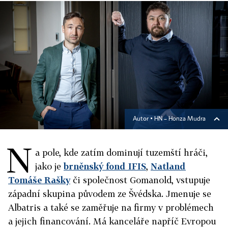
Autor ▪
HN – Honza Mudra
N
a pole, kde zatím dominují tuzemští hráči,
jako je
brněnský fond IFIS
,
Natland
Tomáše Rašky
či společnost Gomanold, vstupuje
západní skupina původem ze Švédska. Jmenuje se
Albatris a také se zaměřuje na firmy v problémech
a jejich financování. Má kanceláře napříč Evropou