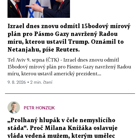
Izrael dnes znovu odmítl 15bodový mírový
plán pro Pásmo Gazy navržený Radou
míru, kterou ustavil Trump. Oznámil to
Netanjahu, píše Reuters.
Tel Aviv 9. srpna (ČTK) - Izrael dnes znovu odmítl
15bodový mírový plán pro Pásmo Gazy navržený Radou
míru, kterou ustavil americký prezident...
9. 8. 2026 ▪ 2 min. čtení
PETR HONZEJK
„Prolhaný hlupák v čele nemyslícího
stáda“. Proč Milana Knížáka oslavuje
vláda vedená mužem, kterým umělec