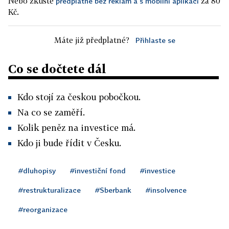
Nebo zkuste
za 80
předplatné bez reklam a s mobilní aplikací
Kč.
Máte již předplatné?
Přihlaste se
Co se dočtete dál
Kdo stojí za českou pobočkou.
Na co se zaměří.
Kolik peněz na investice má.
Kdo ji bude řídit v Česku.
#dluhopisy
#investiční fond
#investice
#restrukturalizace
#Sberbank
#insolvence
#reorganizace