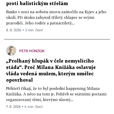
proti balistickým střelám
Rusko v noci na sobotu znovu zaútočilo na Kyjev a jeho
okolí. Při útoku zahynul tříletý chlapec se svými
prarodiči. Jeho rodiče a patnáctiletý...
8. 8. 2026 ▪ 3 min. čtení
PETR HONZEJK
„Prolhaný hlupák v čele nemyslícího
stáda“. Proč Milana Knížáka oslavuje
vláda vedená mužem, kterým umělec
opovrhoval
Někteří říkají, že to byl poslední happening Milana
Knížáka. A něco na tom je. Pohřeb se státními poctami
organizovaný těmi, kterými slavný...
7. 8. 2026 ▪ 4 min. čtení