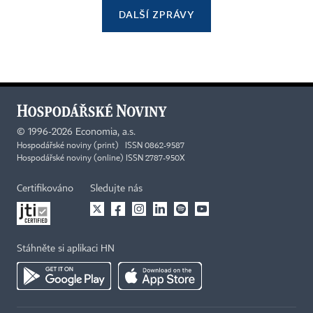
DALŠÍ ZPRÁVY
©
1996-2026
Economia, a.s.
Hospodářské noviny (print) ISSN 0862-9587
Hospodářské noviny (online) ISSN 2787-950X
Certifikováno
Sledujte nás
Stáhněte si aplikaci HN