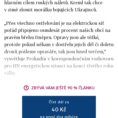
hlavním cílem ruských náletů. Kreml tak chce
v zimě zlomit morálku bojujících Ukrajinců.
„Přes všechno ostřelování je na elektrickou síť
pořád připojeno osmdesát procent našich obcí na
pravém břehu Dněpru. Opravy jsou ale těžké,
protože pokud někam v dostřelu jejich děl či doletu
dronů pošleme opraváře, tak jsou hned terčem,“
vysvětluje Prokudin v korespondenčním rozhovoru
pro HN energetickou situaci na konci třetího roku
války.
ZBÝVÁ VÁM JEŠTĚ 90 % ČLÁNKU
Číst dál za
40 Kč
na první dva měsíce