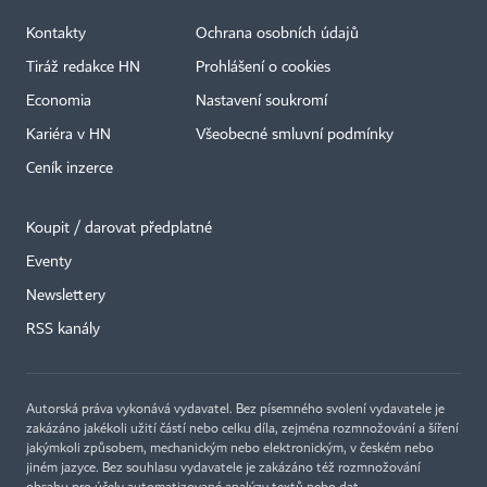
Kontakty
Ochrana osobních údajů
Tiráž redakce HN
Prohlášení o cookies
Economia
Nastavení soukromí
Kariéra v HN
Všeobecné smluvní podmínky
Ceník inzerce
Koupit / darovat předplatné
Eventy
×
Newslettery
RSS kanály
Autorská práva vykonává vydavatel. Bez písemného svolení vydavatele je
zakázáno jakékoli užití částí nebo celku díla, zejména rozmnožování a šíření
jakýmkoli způsobem, mechanickým nebo elektronickým, v českém nebo
jiném jazyce. Bez souhlasu vydavatele je zakázáno též rozmnožování