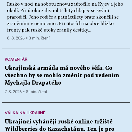
Rusko v noci na sobotu znovu zaútočilo na Kyjev a jeho
okolí. Při útoku zahynul tříletý chlapec se svými
prarodiči. Jeho rodiče a patnáctiletý bratr skončili se
zraněními v nemocnici. Při útocích na obce blízko
fronty pak ruské útoky zranily desítky...
8. 8. 2026 ▪ 3 min. čtení
KOMENTÁŘ
Ukrajinská armáda má nového šéfa. Co
všechno by se mohlo změnit pod vedením
Mychajla Drapatého
7. 8. 2026 ▪ 8 min. čtení
VÁLKA NA UKRAJINĚ
Ukrajinci vyhánějí ruské online tržiště
Wildberries do Kazachstánu. Ten je pro