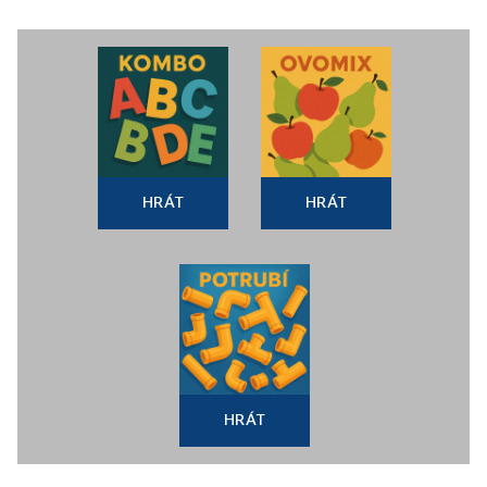
HRÁT
HRÁT
HRÁT