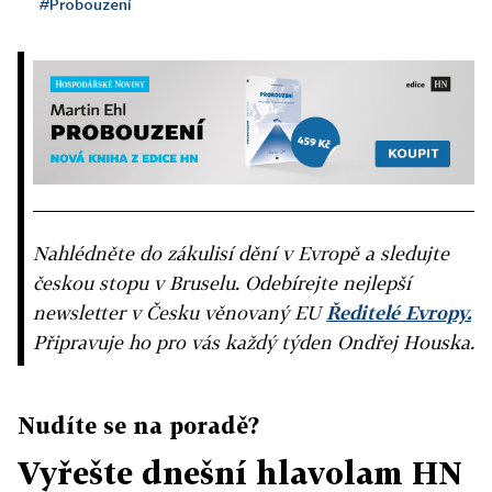
#Probouzení
Nahlédněte do zákulisí dění v Evropě a sledujte
českou stopu v Bruselu. Odebírejte nejlepší
newsletter v Česku věnovaný EU
Ředitelé Evropy.
Připravuje ho pro vás každý týden Ondřej Houska.
Nudíte se na poradě?
Vyřešte dnešní hlavolam HN