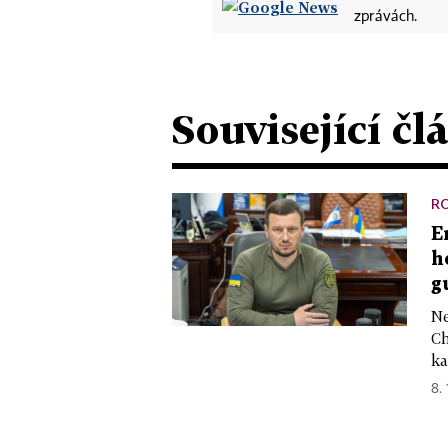
zprávách.
Související čl
R
E
h
g
Ne
Ch
ka
8. 