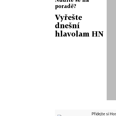
poradě?
Vyřešte
dnešní
hlavolam HN
Přidejte si H