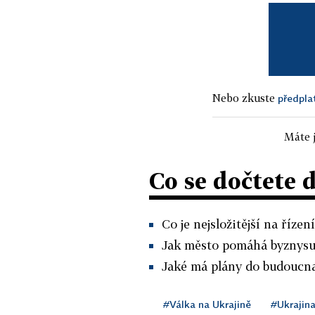
Nebo zkuste
předpla
Máte j
Co se dočtete 
Co je nejsložitější na říze
Jak město pomáhá byznysu
Jaké má plány do budoucna
#Válka na Ukrajině
#Ukrajin