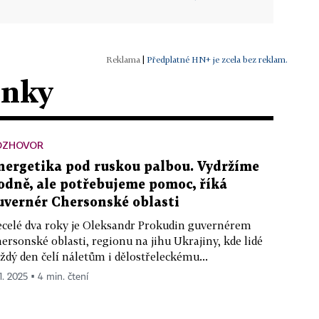
|
Předplatné HN+ je zcela bez reklam.
ánky
OZHOVOR
nergetika pod ruskou palbou. Vydržíme
odně, ale potřebujeme pomoc, říká
uvernér Chersonské oblasti
celé dva roky je Oleksandr Prokudin guvernérem
ersonské oblasti, regionu na jihu Ukrajiny, kde lidé
ždý den čelí náletům i dělostřeleckému...
1. 2025 ▪ 4 min. čtení