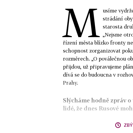
M
usíme vydrže
strádání oby
starosta dr
„Nejsme otro
řízení města blízko fronty ne
schopnost zorganizovat pok
rozměrech. „O poválečnou o
přijdou, už připravujeme plá
dívá se do budoucna v rozh
Prahy.
Slýcháme hodně zpráv o 
lidé, že dnes Rusové mo
ZBÝ