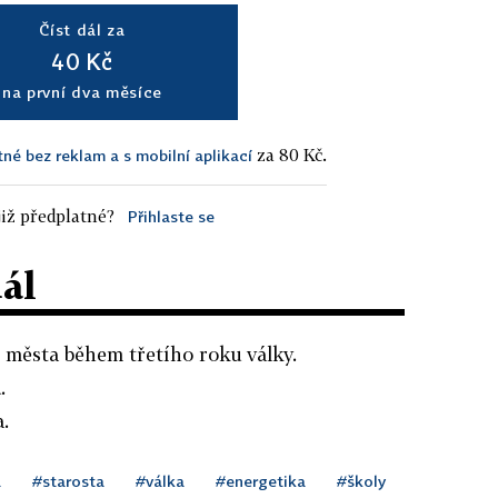
Číst dál za
40 Kč
na první dva měsíce
za 80 Kč.
tné bez reklam a s mobilní aplikací
iž předplatné?
Přihlaste se
dál
ní města během třetího roku války.
.
.
a
#starosta
#válka
#energetika
#školy