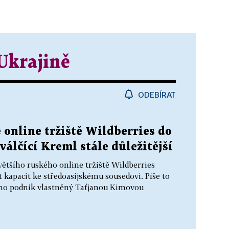
Ukrajině
ODEBÍRAT
 online tržiště Wildberries do
válčící Kreml stále důležitější
většího ruského online tržiště Wildberries
t kapacit ke středoasijskému sousedovi. Píše to
ho podnik vlastněný Taťjanou Kimovou