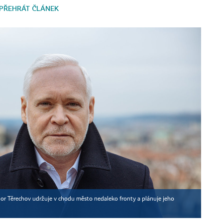
PŘEHRÁT ČLÁNEK
or Těrechov udržuje v chodu město nedaleko fronty a plánuje jeho