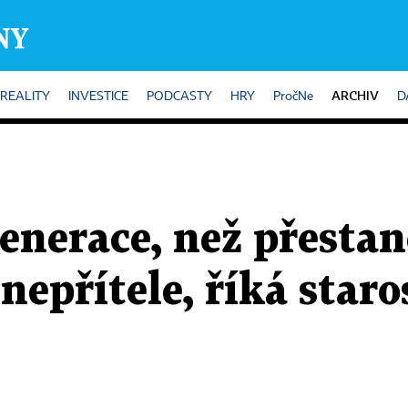
ARCHIV
REALITY
INVESTICE
PODCASTY
HRY
PročNe
D
generace, než přest
nepřítele, říká staro