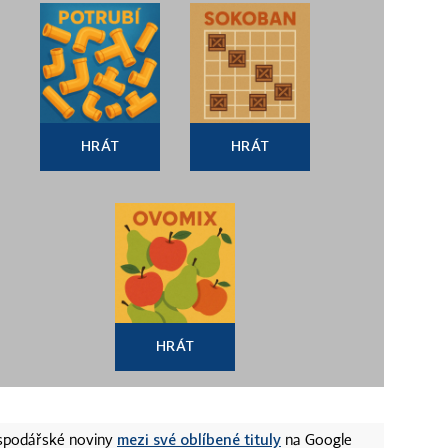
HRÁT
HRÁT
HRÁT
mezi své oblíbené tituly
ospodářské noviny
na Google