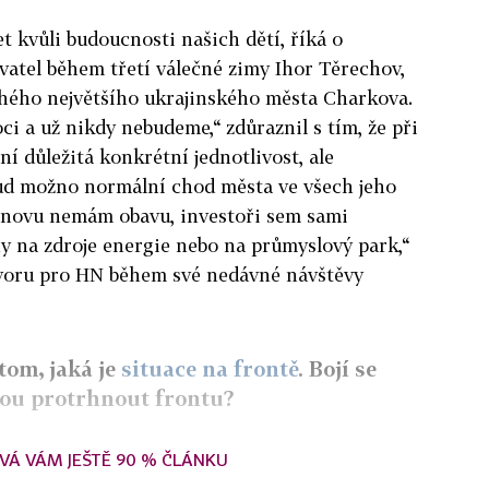
t kvůli budoucnosti našich dětí, říká o
vatel během třetí válečné zimy Ihor Těrechov,
uhého největšího ukrajinského města Charkova.
ci a už nikdy nebudeme,“ zdůraznil s tím, že při
ní důležitá konkrétní jednotlivost, ale
ud možno normální chod města ve všech jeho
bnovu nemám obavu, investoři sem sami
ny na zdroje energie nebo na průmyslový park,“
ovoru pro HN během své nedávné návštěvy
tom, jaká je
situace na frontě
. Bojí se
hou protrhnout frontu?
VÁ VÁM JEŠTĚ 90 % ČLÁNKU