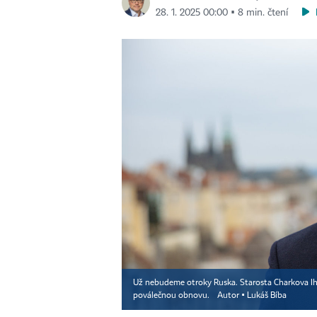
28. 1. 2025 00:00 ▪ 8 min. čtení
Už nebudeme otroky Ruska. Starosta Charkova Ih
poválečnou obnovu.
Autor ▪
Lukáš Bíba