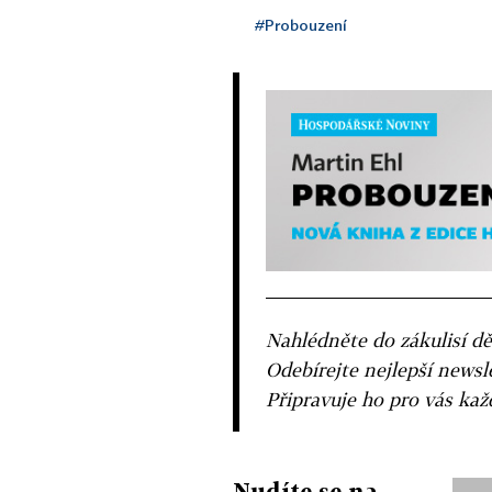
#Probouzení
Nahlédněte do zákulisí dě
Odebírejte nejlepší news
Připravuje ho pro vás ka
Nudíte se na