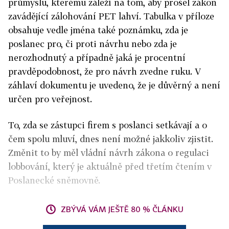
průmyslu, kterému záleží na tom, aby prošel zákon
zavádějící zálohování PET lahví. Tabulka v příloze
obsahuje vedle jména také poznámku, zda je
poslanec pro, či proti návrhu nebo zda je
nerozhodnutý a případně jaká je procentní
pravděpodobnost, že pro návrh zvedne ruku. V
záhlaví dokumentu je uvedeno, že je důvěrný a není
určen pro veřejnost.
To, zda se zástupci firem s poslanci setkávají a o
čem spolu mluví, dnes není možné jakkoliv zjistit.
Změnit to by měl vládní návrh zákona o regulaci
lobbování, který je aktuálně před třetím čtením v
Poslanecké sněmovně.
ZBÝVÁ VÁM JEŠTĚ 80 % ČLÁNKU