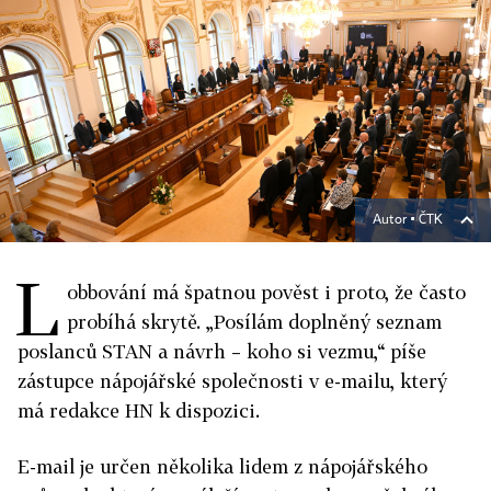
Autor ▪
ČTK
L
obbování má špatnou pověst i proto, že často
probíhá skrytě. „Posílám doplněný seznam
poslanců STAN a návrh – koho si vezmu,“ píše
zástupce nápojářské společnosti v e-mailu, který
má redakce HN k dispozici.
E-mail je určen několika lidem z nápojářského