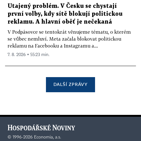
Utajený problém. V Česku se chystají
první volby, kdy sítě blokují politickou
reklamu. A hlavní oběť je nečekaná
V Podpásovce se tentokrát věnujeme tématu, o kterém
se vůbec nemluví. Meta začala blokovat politickou
reklamu na Facebooku a Instagramu a...
7. 8. 2026 ▪ 55:23 min.
DALŠÍ ZPRÁVY
©
1996-2026
Economia, a.s.