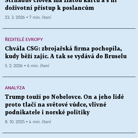
Strnadův člověk má zlatou kartu a s ní
doživotní přístup k poslancům
23. 3. 2026 ▪ 7 min. čtení
ŘEDITELÉ EVROPY
Chvála CSG: zbrojařská firma pochopila,
kudy běží zajíc. A tak se vydává do Bruselu
5. 2. 2026 ▪ 6 min. čtení
ANALÝZA
Trump touží po Nobelovce. On a jeho lidé
proto tlačí na světové vůdce, vlivné
podnikatele i norské politiky
8. 10. 2025 ▪ 4 min. čtení