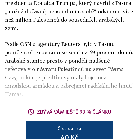
prezidenta Donalda Trumpa, který navrhl z Pásma
„možná dočasně, nebo i dlouhodobě“ odsunout více
než milion Palestinců do sousedních arabských
zemí.
Podle OSN a agentury Reuters bylo v Pásmu
poničeno či srovnáno se zemí na 69 procent domů.
Arabské stanice přesto v pondělí nadšeně
referovaly o návratu Palestinců na sever Pásma
Gazy, odkud je předtím vyhnaly boje mezi
izraelskou armádou a ozbrojenci radikálního hnutí
Hamás.
ZBÝVÁ VÁM JEŠTĚ 90 % ČLÁNKU
Číst dál za
40 Kč