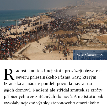
Autor ▪
Reuters
R
adost, smutek i nejistota provázejí obyvatele
severu palestinského Pásma Gazy, kterým
izraelská armáda v pondělí povolila návrat do
jejich domovů. Nadšení ale střídal smutek ze ztráty
příbuzných a ze zničených domovů. A nejistotu pak
vyvolaly nejasné výroky staronového amerického