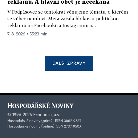
reklamu. A hlavní oběť je nečekaná
V Podpásovce se tentokrát věnujeme tématu, o kterém
se vůbec nemluví. Meta začala blokovat politickou
reklamu na Facebooku a Instagramu a...
7. 8. 2026 ▪ 55:23 min.
DALŠÍ ZPRÁVY
©
1996-2026
Economia, a.s.
Hospodářské noviny (print) ISSN 0862-9587
Hospodářské noviny (online) ISSN 2787-950X