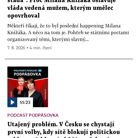
stáda“. Proč Milana Knížáka oslavuje
vláda vedená mužem, kterým umělec
opovrhoval
Někteří říkají, že to byl poslední happening Milana
Knížáka. A něco na tom je. Pohřeb se státními poctami
organizovaný těmi, kterými slavný...
7. 8. 2026 ▪ 4 min. čtení
55:23
PODCAST PODPÁSOVKA
Utajený problém. V Česku se chystají
první volby, kdy sítě blokují politickou