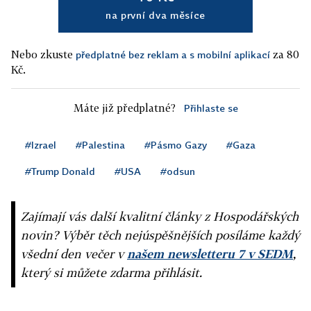
na první dva měsíce
Nebo zkuste
za 80
předplatné bez reklam a s mobilní aplikací
Kč.
Máte již předplatné?
Přihlaste se
#Izrael
#Palestina
#Pásmo Gazy
#Gaza
#Trump Donald
#USA
#odsun
Zajímají vás další kvalitní články z Hospodářských
novin? Výběr těch nejúspěšnějších posíláme každý
všední den večer v
našem newsletteru 7 v SEDM
,
který si můžete zdarma přihlásit.