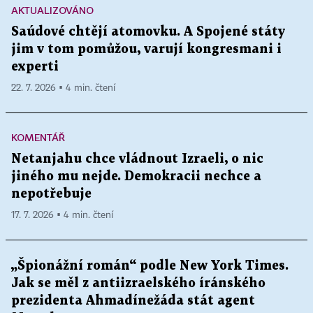
AKTUALIZOVÁNO
Saúdové chtějí atomovku. A Spojené státy
jim v tom pomůžou, varují kongresmani i
experti
22. 7. 2026 ▪ 4 min. čtení
KOMENTÁŘ
Netanjahu chce vládnout Izraeli, o nic
jiného mu nejde. Demokracii nechce a
nepotřebuje
17. 7. 2026 ▪ 4 min. čtení
„Špionážní román“ podle New York Times.
Jak se měl z antiizraelského íránského
prezidenta Ahmadínežáda stát agent