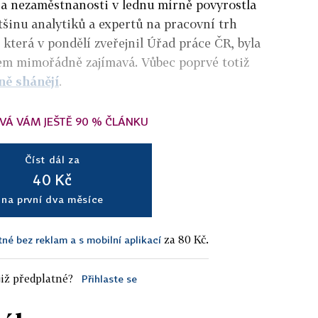
ra nezaměstnanosti v lednu mírně povyrostla
tšinu analytiků a expertů na pracovní trh
 která v pondělí zveřejnil Úřad práce ČR, byla
čem mimořádně zajímavá. Vůbec poprvé totiž
lně shánějí
.
VÁ VÁM JEŠTĚ 90 % ČLÁNKU
Číst dál za
40 Kč
na první dva měsíce
za 80 Kč.
tné bez reklam a s mobilní aplikací
iž předplatné?
Přihlaste se