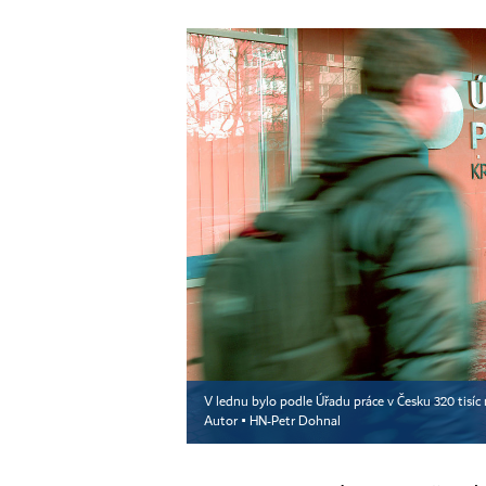
V lednu bylo podle Úřadu práce v Česku 320 tisíc 
Autor ▪
HN-Petr Dohnal