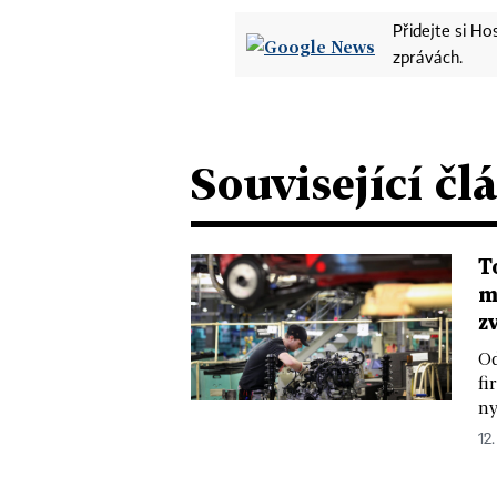
Přidejte si H
zprávách.
Související čl
T
m
z
Od
fi
ny
12.