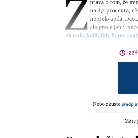
Z
práva o tom, že mí
na 4,3 procenta, vě
nepřekvapila. Data,
ale přece jen v ně
ukázala,
kolik lidí firmy reá
ZBÝ
Nebo zkuste
předpla
Máte j