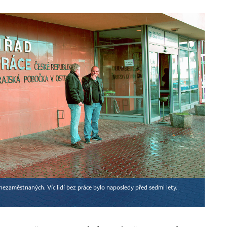
nezaměstnaných. Víc lidí bez práce bylo naposledy před sedmi lety.