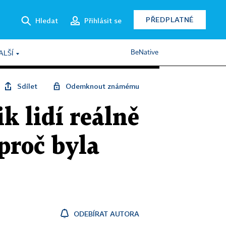
PŘEDPLATNÉ
Hledat
Přihlásit se
BeNative
ALŠÍ
Sdílet
Odemknout známému
ik lidí reálně
proč byla
ODEBÍRAT AUTORA