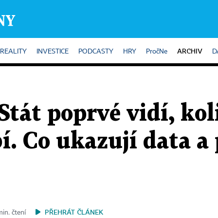
ARCHIV
REALITY
INVESTICE
PODCASTY
HRY
PročNe
D
Stát poprvé vidí, kol
. Co ukazují data a 
PŘEHRÁT ČLÁNEK
min. čtení