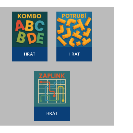
HRÁT
HRÁT
HRÁT