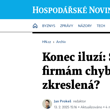
HOME
BYZNYS
ZPRÁVY
NÁZORY
TECH
HN.cz
›
Archiv
Konec iluzí: 
firmám chybí
zkreslená?
Jan Prokeš
redaktor
13. 2. 2025 15:16 ▪ Aktualizováno ▪ 4 