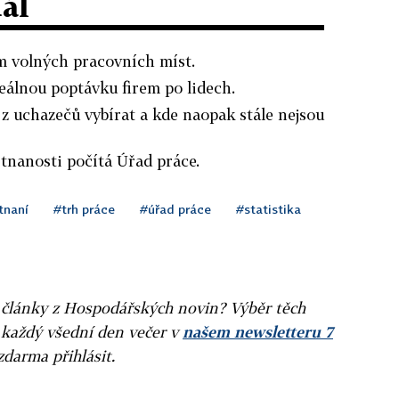
dál
m volných pracovních míst.
reálnou poptávku firem po lidech.
z uchazečů vybírat a kde naopak stále nejsou
nanosti počítá Úřad práce.
tnaní
#trh práce
#úřad práce
#statistika
ní články z Hospodářských novin? Výběr těch
 každý všední den večer v
našem newsletteru 7
zdarma přihlásit.