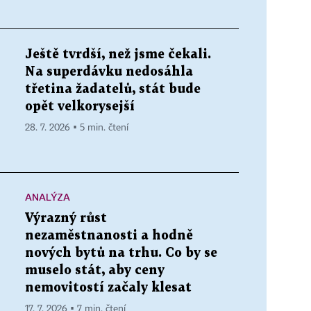
Ještě tvrdší, než jsme čekali.
Na superdávku nedosáhla
třetina žadatelů, stát bude
opět velkorysejší
28. 7. 2026 ▪ 5 min. čtení
ANALÝZA
Výrazný růst
nezaměstnanosti a hodně
nových bytů na trhu. Co by se
muselo stát, aby ceny
nemovitostí začaly klesat
17. 7. 2026 ▪ 7 min. čtení