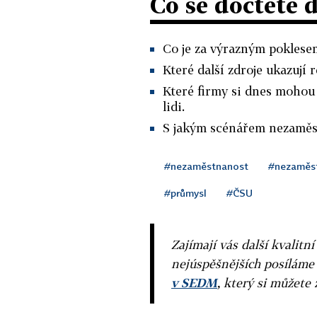
Co se dočtete 
Co je za výrazným poklese
Které další zdroje ukazují 
Které firmy si dnes mohou 
lidi.
S jakým scénářem nezaměst
#nezaměstnanost
#nezaměs
#průmysl
#ČSU
Zajímají vás další kvalit
nejúspěšnějších posíláme
v SEDM
, který si můžete 