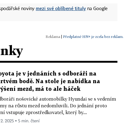
mezi své oblíbené tituly
ospodářské noviny
na Google
|
Předplatné HN+ je zcela bez reklam.
ánky
oyota je v jednáních s odboráři na
rtvém bodě. Na stole je nabídka na
výšení mezd, má to ale háček
boráři nošovické automobilky Hyundai se s vedením
rmy na růstu mezd nedomluvili. Do jednání proto
ní vstupuje zprostředkovatel, který by...
 2. 2025 ▪ 5 min. čtení