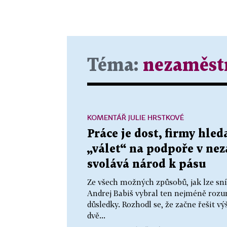
Téma:
nezaměst
KOMENTÁŘ JULIE HRSTKOVÉ
Práce je dost, firmy hleda
„válet“ na podpoře v ne
svolává národ k pásu
Ze všech možných způsobů, jak lze sní
Andrej Babiš vybral ten nejméně rozu
důsledky. Rozhodl se, že začne řešit v
dvě...